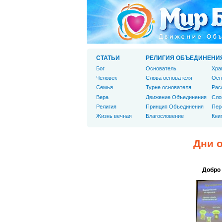
СТАТЬИ
РЕЛИГИЯ ОБЪЕДИНЕНИ
Бог
Основатель
Хра
Человек
Слова основателя
Осн
Cемья
Турне основателя
Рас
Вера
Движение Объединения
Сло
Религия
Принцип Объединения
Пер
Жизнь вечная
Благословение
Кни
Дни 
Добро