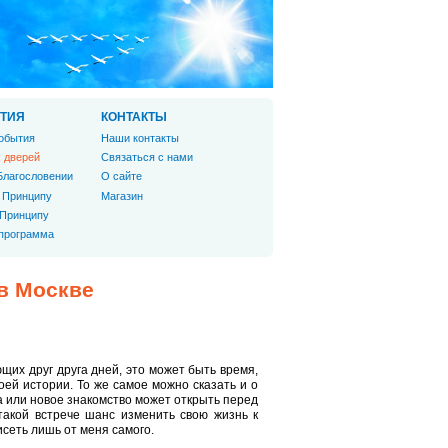
ТИЯ
КОНТАКТЫ
обытия
Наши контакты
 дверей
Связаться с нами
Благословении
О сайте
 Принципу
Магазин
 Принципу
 программа
в Москве
щих друг друга дней, это может быть время,
ей истории. То же самое можно сказать и о
а или новое знакомство может открыть перед
такой встрече шанс изменить свою жизнь к
сеть лишь от меня самого.