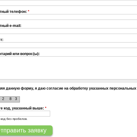
тный телефон:
*
тный e-mail:
т:
тарий или вопрос(ы):
яя данную форму, я даю согласие на обработку указанных персональных
2
8
3
е код, указанный выше:
*
 код без пробелов.