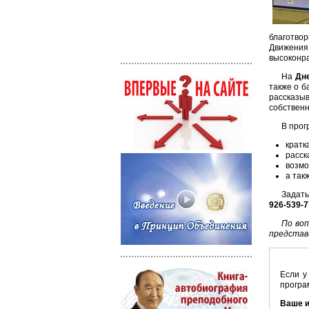
благотво
Движени
высоконра
На
Дн
также о б
рассказы
собственн
В про
кратк
расск
возмо
а так
Задать
926-539-7
По воп
представ
Если у
програ
Ваше 