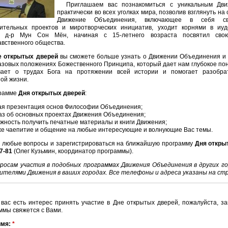
Приглашаем вас познакомиться с уникальным Дви
практически во всех уголках мира, позволив взглянуть н
Движение Объединения, включающее в себя св
рительных проектов и миротворческих инициатив, уходит корнями в иу
я д-р Мун Сон Мён, начиная с 15-летнего возраста посвятил сво
вственного общества.
е открытых дверей
вы сможете больше узнать о Движении Объединения и е
азовых положениях Божественного Принципа, который дает нам глубокое по
вает о трудах Бога на протяжении всей истории и помогает разобр
ой жизни.
грамме
Дня открытых дверей
:
ая презентация основ Философии Объединения;
аз об основных проектах Движения Объединения;
жность получить печатные материалы и книги Движения;
же чаепитие и общение на любые интересующие и волнующие Вас темы.
 любые вопросы и зарегистрироваться на ближайшую программу
Дня откры
7-81
(Олег Кузьмин, координатор программы).
росам участия в подобных программах Движения Объединения в других го
ителями Движения в ваших городах. Все телефоны и адреса указаны на с
 вас есть интерес принять участие в Дне открытых дверей, пожалуйста, з
ммы свяжется с Вами.
имя:
*