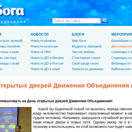
Я
НОВОСТИ
БЛОГИ
МЕРОПРИЯ
м всех религий
Новости религии
Мир Бога
Ближайшие с
овы теологии
Новости культуры
Мудрость принципа
Дни открытых
сказы о вере
Новости НКО
Чистая любовь
Семинары о 
во пастора
Новости ДО в Москве
Счастливая семья
Семинары по
еводы служб
Новости ДО в России
Свой среди своих
Вебинары по
ги
Новости ДО в мире
Записки из дневника
Байкальская
открытых дверей Движения Объединения 
 пожаловать на День открытых дверей Движения Объединения!
Какой бы будничной порой ни казалась череда сменяю
когда человечество переживает переломный момент в сво
судьбе человека. Например, кажущаяся случайной встреч
нами новые двери и новые пути. Однако увижу ли я в 
лучшему и воспользуюсь ли этой возможностью будет зави