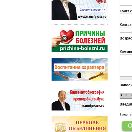
Контак
Контак
Возрас
Коммен
Заполн
3
2
3
Введит
Введите