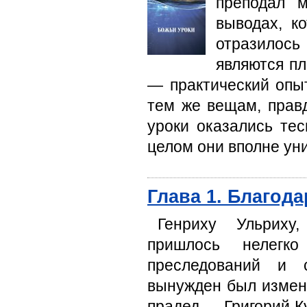
преподал м
выводах, ко
отразилось
являются пл
— практический опыт
тем же вещам, прав
уроки оказались те
целом они вполне ун
Глава 1. Благода
Генриху Ульриху,
пришлось нелегк
преследований и 
вынужден был измени
прадед — Григорий К