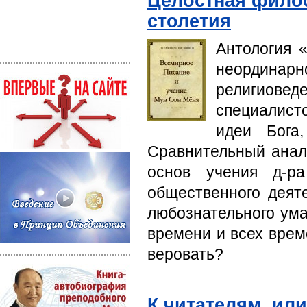
Целостная филос
столетия
Антология 
неординар
религиове
специалисто
идеи Бога
Сравнительный анал
основ учения д-р
общественного деяте
любознательного ума
времени и всех време
веровать?
К читателям, ил