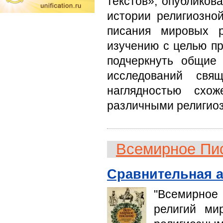
текстов», опубликов
истории религиозно
писания мировых р
изучению с целью пр
подчеркнуть общие
исследований свя
наглядностью схо
различными религио
Всемирное Пи
Сравнительная а
"Всемирное
религий ми