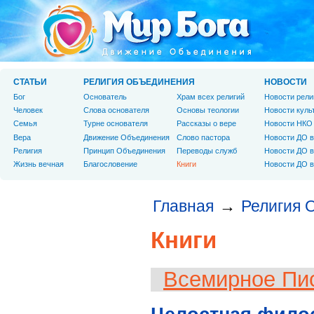
СТАТЬИ
РЕЛИГИЯ ОБЪЕДИНЕНИЯ
НОВОСТИ
Бог
Основатель
Храм всех религий
Новости рели
Человек
Слова основателя
Основы теологии
Новости куль
Cемья
Турне основателя
Рассказы о вере
Новости НКО
Вера
Движение Объединения
Слово пастора
Новости ДО в
Религия
Принцип Объединения
Переводы служб
Новости ДО в
Жизнь вечная
Благословение
Книги
Новости ДО в
Главная
Религия 
→
Книги
Всемирное Пи