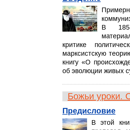
Примерн
коммуни
В 185
материа
критике политичес
марксистскую теорию
книгу «О происхожд
об эволюции живых с
Божьи уроки. 
Предисловие
В этой кни