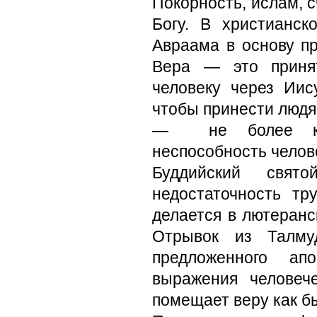
Покорность, ислам, 
Богу. В христианс
Авраама в основу п
Вера — это принят
человеку через Иису
чтобы принести людям
— не более как 
неспособность чело­в
Буддийский свя
недостаточность тр
делается в лютеранск
Отрывок из Талмуд
предложенного ап
выражения человеч
помещает веру как б