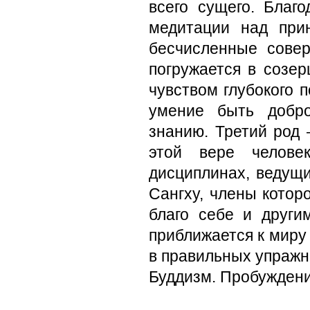
всего сущего. Благ
медитации над при
бесчисленные совер
погружается в созе
чувством глубокого 
умение быть добр
знанию. Третий род 
этой вере челове
дисциплинах, ведущи
Сангху, члены котор
благо себе и други
приближается к миру
в правильных упражн
Буддизм. Пробужден