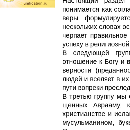
Настоящий раздел 
понимает­ся как сог
веры формулиру­ет
нескольких словах о
черпает правильное 
успеху в религиозной
В следующей групп
отноше­ние к Богу и
верности (преданно
людей и вселяет в и
пути вопреки пресле
В третью группу мы 
щенных Аврааму, к
христианстве и исл
мусульманином, бук