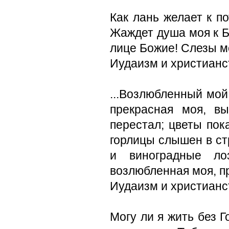
Как лань желает к п
Жаждет душа моя к Бо
лице Божие! Слезы мо
Иудаизм и христианс
...Возлюбленный мой
прекрасная моя, в
перестал; цветы пок
горлицы слышен в ст
и виноградные лоз
возлюбленная моя, п
Иудаизм и христианс
Могу ли я жить без 