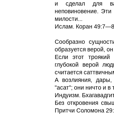
и сделал для ва
неповиновение. Эти
милости...
Ислам. Коран 49:7—
Сообразно сущности
образуется верой, он 
Если этот троякий 
глубокой верой лю
считается саттвичны
А возлияния, дары,
"асат"; они ничто и в
Индуизм. Бхагавадгит
Без откровения свыш
Притчи Соломона 29