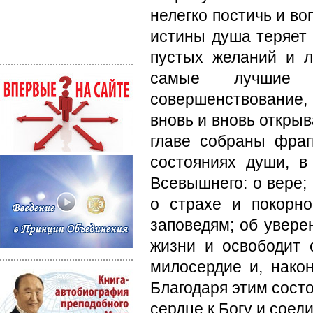
нелегко постичь и во
истины душа теряет 
пустых желаний и л
самые лучшие 
совершенствование, 
вновь и вновь открыв
главе собраны фраг
состояниях души, в
Всевышнего: о вере;
о страхе и покорн
заповедям; об увере
жизни и освободит 
милосердие и, нако
Благодаря этим состо
сердце к Богу и соед