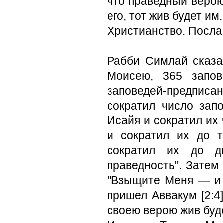
что праведный верою 
его, тот жив будет им.
Христианство. Посла
Рабби Симлай сказа
Моисею, 365 запове
заповедей-предписа
сократил число зап
Исайя и сократил их 
и сократил их до т
сократил их до дв
праведность". Затем
"Взыщите Меня — и 
пришел Аввакум [2:4
своею верою жив буде