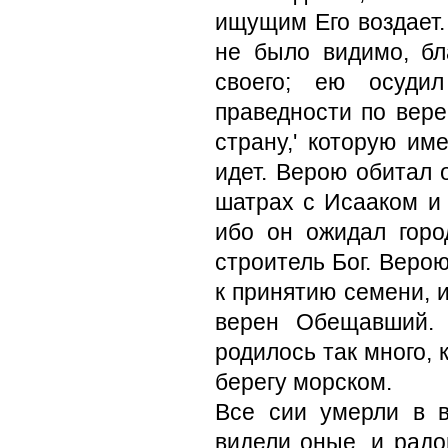
ищущим Его воздает.
не было видимо, бл
своего; ею осуди
праведности по вер
страну,' которую им
идет. Верою обитал 
шатрах с Исааком и 
ибо он ожидал горо
строитель Бог. Веро
к принятию семени, и
верен Обещавший. 
родилось так много, 
берегу морском.
Все сии умерли в в
видели оные, и радо