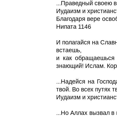
...Праведный своею в
Иудаизм и христианст
Благодаря вере осво
Нипата 1146
И полагайся на Славн
встаешь,
и как обращаешься
знающий! Ислам. Кор
...Надейся на Госпо
твой. Во всех путях т
Иудаизм и христианс
...Но Аллах вызвал в