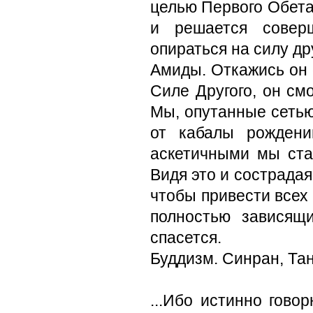
целью Первого Обета 
и решается соверш
опираться на силу др
Амиды. Откажись он 
Силе Другого, он см
Мы, опутанные сетью
от кабалы рождени
аскетич­ными мы ст
Видя это и сострада
чтобы привести всех
полностью зависящ
спасется.
Буддизм. Синран, Та
...Ибо истинно гово