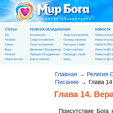
СТАТЬИ
РЕЛИГИЯ ОБЪЕДИНЕНИЯ
НОВОСТИ
Бог
Основатель
Храм всех религий
Новости рели
Человек
Слова основателя
Основы теологии
Новости куль
Cемья
Турне основателя
Рассказы о вере
Новости НКО
Вера
Движение Объединения
Слово пастора
Новости ДО в
Религия
Принцип Объединения
Переводы служб
Новости ДО в
Жизнь вечная
Благословение
Книги
Новости ДО в
Главная
Религия 
→
Писание
Глава 14
→
Глава 14. Вер
Присутствие Бога 