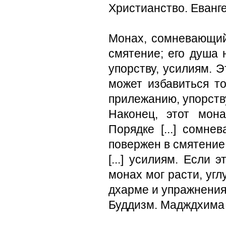
Христианство. Еванг
Монах, сомневающийс
смятение; его душа 
упорству, усилиям. Э
может избавиться то
прилежанию, упорств
Наконец, этот мона
Порядке [...] сомне
повержен в смятение [
[...] усилиям. Если
монах мог расти, угл
дхарме и упражнениях
Буддизм. Мадждхима Н