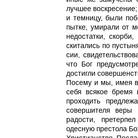
лучшее воскресение; 
и тем­ницу, были п
пытке, умирали от м
недостатки, скорби,
скитались по пустын
сии, свидетельствов
что Бог предусмотр
достигли совершенст
Посему и мы, имея в
себя всякое бремя
проходить предлеж
совершителя веры 
радости, претер­пе
одесную престола Бо