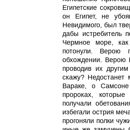
Египетские сокровищ
он Египет, не убо
Невидимого, был тве
дабы истребитель п
Чермное море, как
потонули. Верою 
обхождении. Верою Р
проводив их другим
скажу? Недостанет 
Вараке, о Самсоне
пророках, которые
получали обетовани
избегали острия меча
прогоняли полки чуж
иные же замучены б