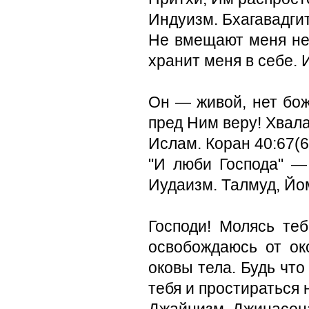
Индуизм. Бхагавадгит
Не вмещают меня неб
хранит меня в себе.
Он — живой, нет бож
пред Ним веру! Хвала
Ислам. Коран 40:67(6
"И люби Господа" —
Иудаизм. Талмуд, Йо
Господи! Молясь те
освобождаюсь от ок
оковы тела. Будь что
тебя и простираться 