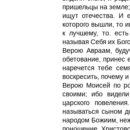
пришельцы на земле; 
ищут отечества. И 
которого вышли, то 
к лучшему, то. ест
называя Себя их Бого
Верою Авраам, буду
обетование, принес 
наречется тебе сем
воскресить, почему и 
Верою Моисей по р
своими; ибо видели
царского повеления
называться сыном д
наро­дом Божиим, не
поношение Христово