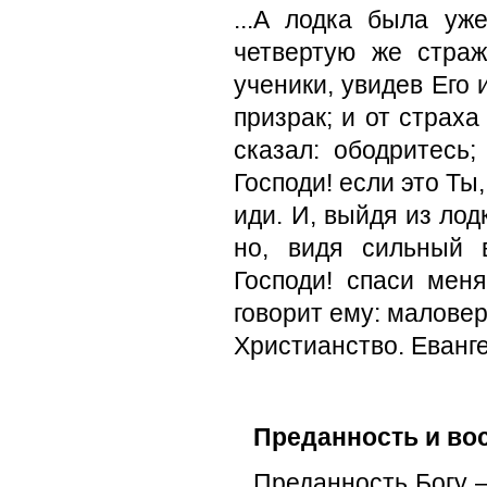
...А лодка была уж
четвертую же стра
ученики, увидев Его 
призрак; и от страха
сказал: ободритесь;
Господи! если это Ты,
иди. И, выйдя из лод
но, видя сильный в
Господи! спаси меня
говорит ему: малове
Христианство. Еванг
Преданность и во
Преданность Богу 