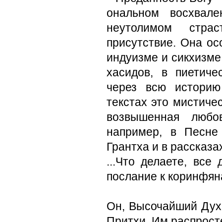
ональном восхвале
неутолимом стра
присутствие. Она ос
индуизме и сикхизме
хасидов, в пиетиче
через всю историю
текстах это мистиче
возвышенная любо
например, в Песне
Грантха и в рассказ
...Что делаете, все
послание к коринфян
Он, Высочайший Дух,
Притхи, Им распрост