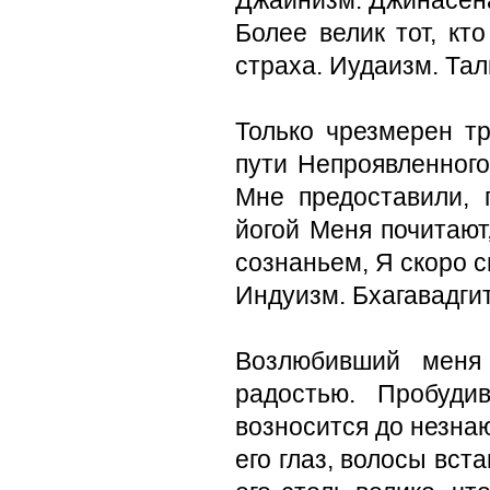
Джайнизм. Джинасена
Более велик тот, кто
страха. Иудаизм. Тал
Только чрезмерен т
пути Непроявленного
Мне предоставили,
йогой Меня почитают
сознаньем, Я скоро 
Индуизм. Бхагавадги
Возлюбивший меня 
радостью. Пробуд
возносится до незна
его глаз, волосы вст