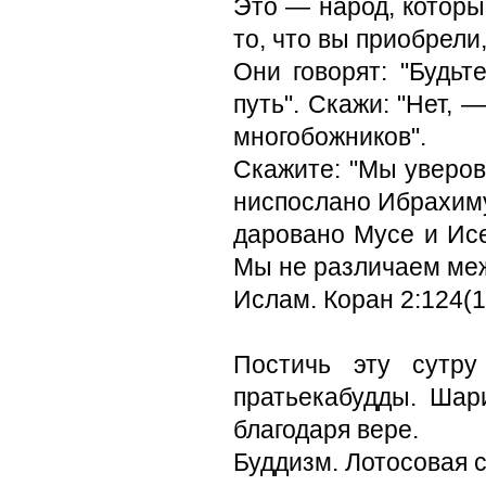
Это — народ, которы
то, что вы приобрели,
Они говорят: "Будь
путь". Скажи: "Нет,
многобожников".
Скажите: "Мы уверова
ниспослано Ибрахиму,
даровано Мусе и Исе
Мы не различаем меж
Ислам. Коран 2:124(
Постичь эту сутр
пратьекабудды. Шар
благодаря вере.
Буддизм. Лотосовая с