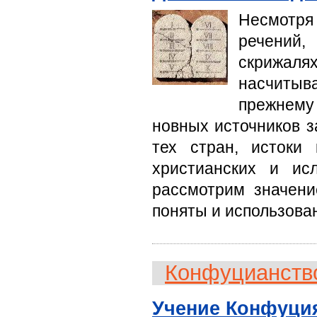
Несмотря
речений
скрижаля
насчитыв
прежнему
новных источников 
тех стран, истоки
христианских и ис
рассмотрим значени
поняты и использова
Конфуцианств
Учение Конфуци