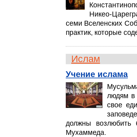
Константиноп
Никео-Царегр
семи Вселенских Соб
практик, которые со
Ислам
Учение ислама
Мусульм
людям в 
свое ед
заповед
должны возлюбить б
Мухаммеда.