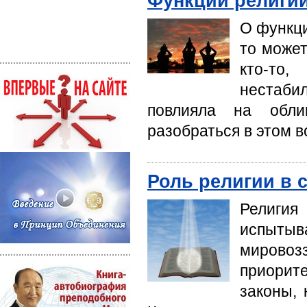
Функции религи
О функци
то может
кто-то,
нестабил
повлияла на обли
разобраться в этом в
Роль религии в
Религия
испыты
мирово
приорит
законы, 