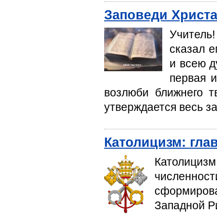
Заповеди Христ
Учитель
сказал е
и всею д
первая и
возлюби ближнего тв
утверждает­ся весь за
Католицизм: гла
Католици
численно
сформиров
Западной Р