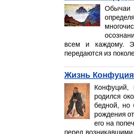
Обычаи 
опреде
многочис
осознани
всем и каждому. Э
передаются из поколе
Жизнь Конфуция
Конфуций, 
родился око
бедной, но 
рождения от
его на попе
перед возникав­шими 