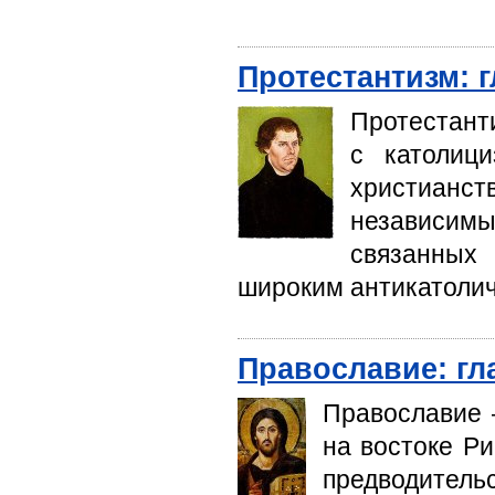
Протестантизм: 
Протестанти
с католиц
христианс
независимы
связанных
широким антикатолич
Православие: гл
Православие 
на востоке Ри
предводитель