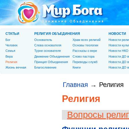
СТАТЬИ
РЕЛИГИЯ ОБЪЕДИНЕНИЯ
НОВОСТИ
Бог
Основатель
Храм всех религий
Новости рели
Человек
Слова основателя
Основы теологии
Новости куль
Cемья
Турне основателя
Рассказы о вере
Новости НКО
Вера
Движение Объединения
Слово пастора
Новости ДО в
Религия
Принцип Объединения
Переводы служб
Новости ДО в
Жизнь вечная
Благословение
Книги
Новости ДО в
Главная
Религия
→
Религия
Вопросы рели