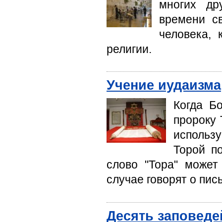
многих др
времени св
человека, 
рели­гии.
Учение иудаизма
Когда Б
пророку 
использ
Торой п
слово "Тора" может
случае говорят о пис
Десять заповеде