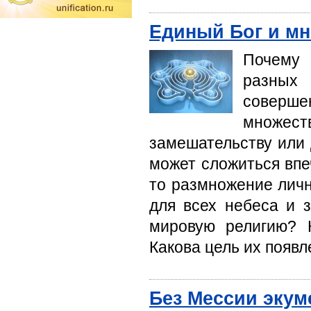
Единый Бог и мн
Почему 
разных
соверше
множест
замешательству или 
может сложиться впеч
то размножение личн
для всех небеса и 
мировую религию? 
Какова цель их появ
Без Мессии экум