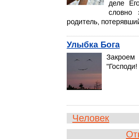
деле Ег
словно 
родитель, потерявший
Улыбка Бога
Закроем
"Господи! 
Человек
От