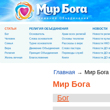
СТАТЬИ
РЕЛИГИЯ ОБЪЕДИНЕНИЯ
НОВОСТИ
Бог
Основатель
Храм всех религий
Новости рели
Человек
Слова основателя
Основы теологии
Новости куль
Cемья
Турне основателя
Рассказы о вере
Новости НКО
Вера
Движение Объединения
Слово пастора
Новости ДО в
Религия
Принцип Объединения
Переводы служб
Новости ДО в
Жизнь вечная
Благословение
Книги
Новости ДО в
Главная
Мир Бога
→
Мир Бога
Бог