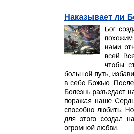
Наказывает ли Б
Бог созд
похожим
нами от
всей Вс
чтобы с
большой путь, избав
в себе Божью. После
Болезнь разъедает н
поражая наше Сердц
способно любить. Но
для этого создал н
огромной любви.