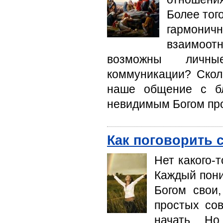
Более тог
гармон
взаимоо
возможны личны
коммуникации? Скол
наше общение с бл
невидимым Богом п
Как поговорить 
Нет какого-т
Каждый пони
Богом свои
простых сов
начать. Н