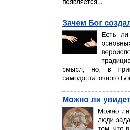
появляется...
Зачем Бог созда
Есть ли
основн
вероис
традици
смысл, но, в при
самодостаточного Бог
Можно ли увидет
Можно ли
люди зада
том, что 