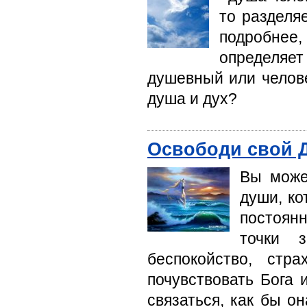
то разделя
подробне
определяет
душевный или челов
душа и дух?
Освободи свой 
Вы може
души, к
постоян
точки з
беспокойство, стр
почувствовать Бога 
связаться, как бы о