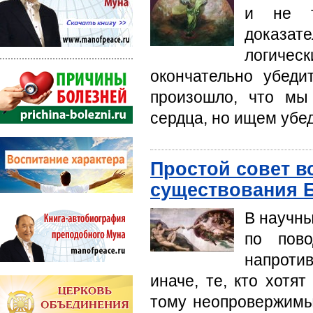
и не т
доказа
логичес
окончательно убеди
произошло, что мы
сердца, но ищем убе
Простой совет в
существования 
В научны
по пово
напротив
иначе, те, кто хотя
тому неопровержимые