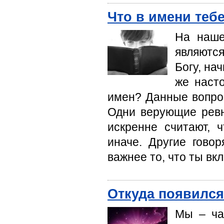
Что в имени теб
На наше
являются
Богу, на
же наст
имен? Данные вопрос
Одни верующие ревн
искренне считают, 
иначе. Другие говор
важнее то, что ты вк
Откуда появился
Мы – ча