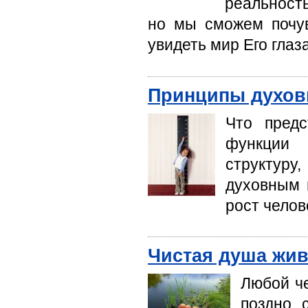
реальность
но мы сможем почув
увидеть мир Его глаз
Принципы духов
Что предс
функции 
структур
духовным 
рост челов
Чистая душа жив
Любой че
поздно 