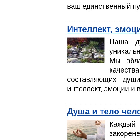
ваш единственный пут
Интеллект, эмоц
Наша д
уникальн
Мы обла
качеств
составляющих душ
интеллект, эмоции и 
Душа и тело чел
Каждый
закорене