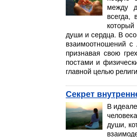
между д
всегда,
который
души и сердца. В ос
взаимоотношений с 
признавая свою гре
постами и физическ
главной целью религи
Секрет внутренн
В идеале
человек
души, ко
взаимо