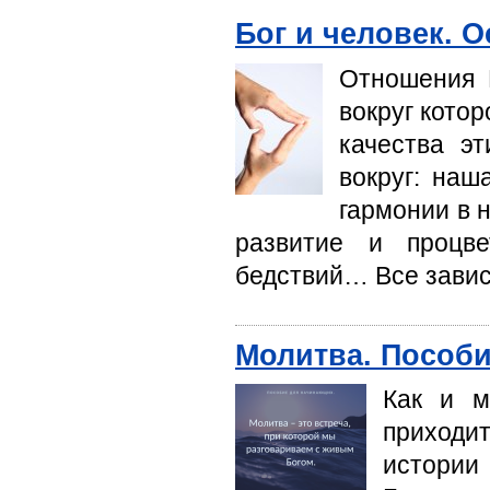
Бог и человек. 
Отношения 
вокруг кото
качества э
вокруг: наш
гармонии в 
развитие и процве
бедствий… Все зависи
Молитва. Пособи
Как и м
приходи
истори