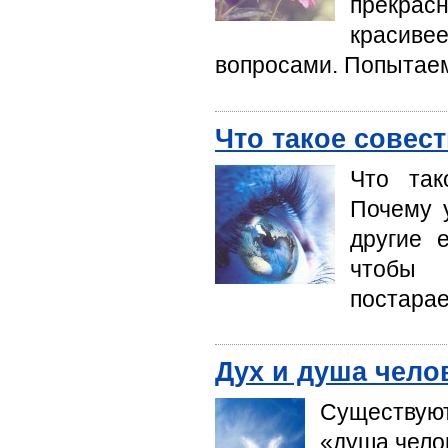
прекрас
красив
вопросами. Попытаем
Что такое совес
Что так
Почему у
другие 
чтобы 
постарае
Дух и душа чело
Существую
«душа челов