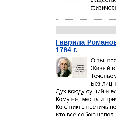
физическ
Гаврила Романов
1784 г.
О ты, пр
Живый в
Теченье
Без лиц,
Дух всюду сущий и е
Кому нет места и при
Кого никто постичь не
Кто всё собою наполн