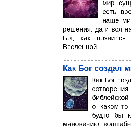
мир, сущ
есть вр
наше ми
решения, да и вся н
Бог, как появился
Вселенной.
Как Бог создал 
Как Бог соз
сотворени
библейской 
о каком-то
будто бы к
мановению волшебн