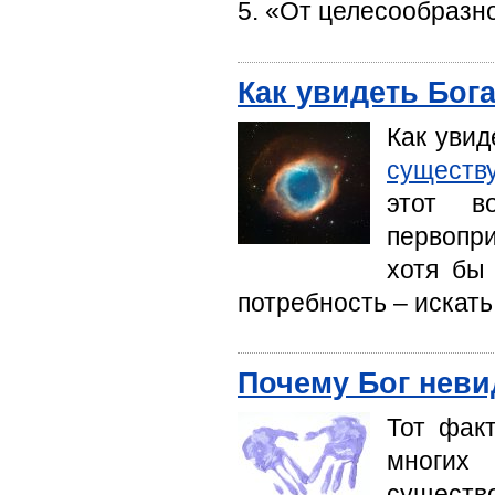
5. «От целесообразно
Как увидеть Бог
Как увид
существ
этот в
первопр
хотя бы
потребность – искат
Почему Бог нев
Тот факт
многих
существо