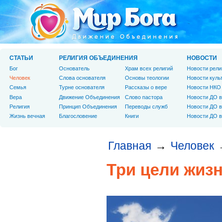
СТАТЬИ
РЕЛИГИЯ ОБЪЕДИНЕНИЯ
НОВОСТИ
Бог
Основатель
Храм всех религий
Новости рели
Человек
Слова основателя
Основы теологии
Новости куль
Cемья
Турне основателя
Рассказы о вере
Новости НКО
Вера
Движение Объединения
Слово пастора
Новости ДО в
Религия
Принцип Объединения
Переводы служб
Новости ДО в
Жизнь вечная
Благословение
Книги
Новости ДО в
Главная
Человек
→
Три цели жиз