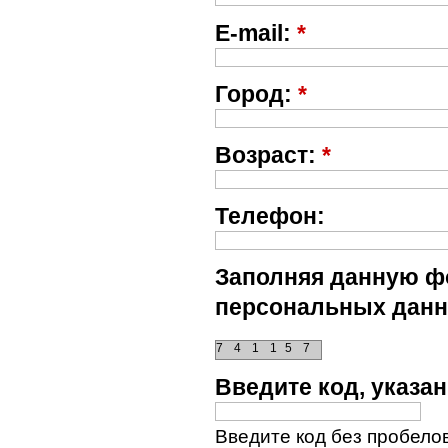
E-mail:
*
Город:
*
Возраст:
*
Телефон:
Заполняя данную фо
персональных данн
7
4
1
1
5
7
Введите код, указ
Введите код без пробелов