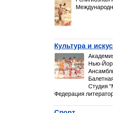
Международн
Культура и иску
Академия
Нью-Йор
Ансамбль
Балетная
Студия "
Федерация литератор
Спорт