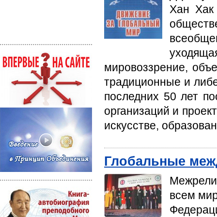
Хан Хак
обществ
всеобще
уходяща
мировоззрение, объ
традиционные и либе
последних 50 лет п
организаций и проект
искусстве, образован
Глобальные меж
Межрели
всем мир
Федераци