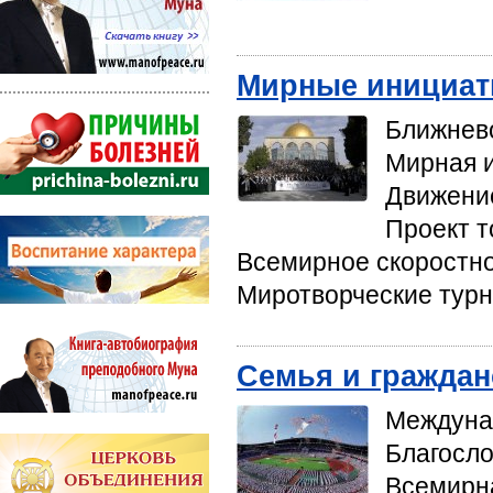
Мирные инициа
Ближнево
Мирная и
Движение
Проект т
Всемирное скоростно
Миротворческие тур
Семья и граждан
Междун
Благосло
Всемир