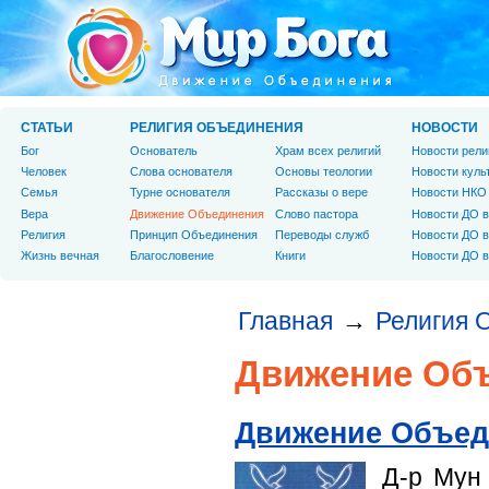
СТАТЬИ
РЕЛИГИЯ ОБЪЕДИНЕНИЯ
НОВОСТИ
Бог
Основатель
Храм всех религий
Новости рели
Человек
Слова основателя
Основы теологии
Новости куль
Cемья
Турне основателя
Рассказы о вере
Новости НКО
Вера
Движение Объединения
Слово пастора
Новости ДО в
Религия
Принцип Объединения
Переводы служб
Новости ДО в
Жизнь вечная
Благословение
Книги
Новости ДО в
Главная
Религия 
→
Движение Об
Движение Объед
Д-р Мун