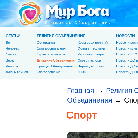
СТАТЬИ
РЕЛИГИЯ ОБЪЕДИНЕНИЯ
НОВОСТИ
Бог
Основатель
Храм всех религий
Новости рели
Человек
Слова основателя
Основы теологии
Новости куль
Cемья
Турне основателя
Рассказы о вере
Новости НКО
Вера
Движение Объединения
Слово пастора
Новости ДО в
Религия
Принцип Объединения
Переводы служб
Новости ДО в
Жизнь вечная
Благословение
Книги
Новости ДО в
Главная
Религия 
→
Объединения
Спо
→
Спорт