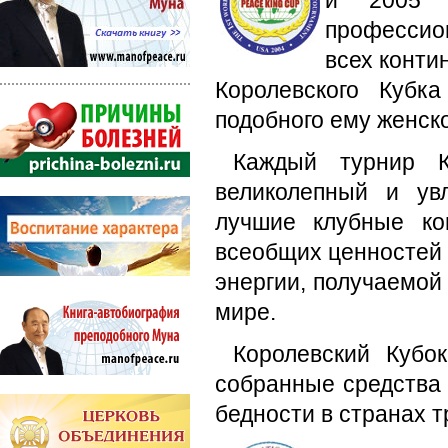
и 2005 
профессио
всех конти
Королевского Кубк
подобного ему женско
Каждый турнир К
великолепный и ув
лучшие клубные ко
всеобщих ценностей 
энергии, получаемой
мире.
Королевский Кубок
собранные средства 
бедности в странах т