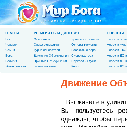
СТАТЬИ
РЕЛИГИЯ ОБЪЕДИНЕНИЯ
НОВОСТИ
Бог
Основатель
Храм всех религий
Новости рели
Человек
Слова основателя
Основы теологии
Новости куль
Cемья
Турне основателя
Рассказы о вере
Новости НКО
Вера
Движение Объединения
Слово пастора
Новости ДО в
Религия
Принцип Объединения
Переводы служб
Новости ДО в
Жизнь вечная
Благословение
Книги
Новости ДО в
Движение Об
Вы живете в удиви
Вы пользуетесь ре
однажды, чтобы пер