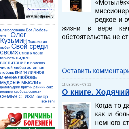
«Мотылёк»,
миссионер
редкое и о
жизни в вере кач
Бог
Любовь
Благословение
Олег
обстоятельства не сто
это...
Кузьмин
Психология
Свой среди
любви
своих
Стихи о любви
видео
верность
воспитание
в поисках
чистой любви
истинная
Оставить комментар
книги
личное
любовь
любовь
мнение
мудрые мысли
о
11.02.2020 - 09:12
целомудрии
притчи
ранний секс
О книге. Ходячи
религия
свобода совести
семья
стихи
юмор
все теги
Когда-то д
как и бол
немного с