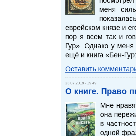
посмотрел
меня силь
показалась
еврейском князе и ег
пор я всем так и г
Гур». Однако у меня
ещё и книга «Бен-Гур
Оставить комментар
23.07.2019 - 19:49
О книге. Право 
Мне нравят
она пережи
в частнос
одной фраз