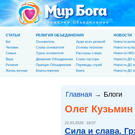
СТАТЬИ
РЕЛИГИЯ ОБЪЕДИНЕНИЯ
НОВОСТИ
Бог
Основатель
Храм всех религий
Новости рели
Человек
Слова основателя
Основы теологии
Новости куль
Cемья
Турне основателя
Рассказы о вере
Новости НКО
Вера
Движение Объединения
Слово пастора
Новости ДО в
Религия
Принцип Объединения
Переводы служб
Новости ДО в
Жизнь вечная
Благословение
Книги
Новости ДО в
Главная
Блоги
→
Олег Кузьмин
22.03.2020 - 18:07
Сила и слава. Г