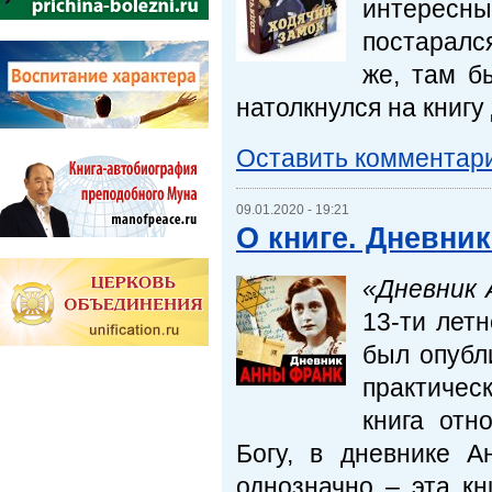
интересны
постарался
же, там б
натолкнулся на книг
Оставить комментар
09.01.2020 - 19:21
О книге. Дневни
«Дневник 
13-ти лет
был опубл
практичес
книга отн
Богу, в дневнике А
однозначно – эта кн