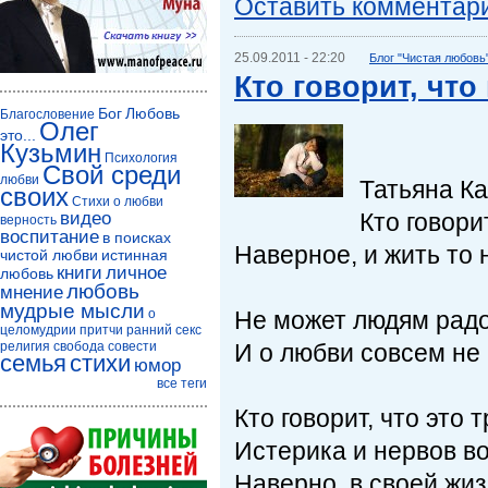
Оставить комментар
25.09.2011 - 22:20
Блог "Чистая любовь
Кто говорит, что
Бог
Любовь
Благословение
Олег
это...
Кузьмин
Психология
Свой среди
любви
Татьяна К
своих
Стихи о любви
Кто говори
видео
верность
воспитание
в поисках
Наверное, и жить то 
чистой любви
истинная
книги
личное
любовь
любовь
мнение
мудрые мысли
Не может людям радо
о
целомудрии
притчи
ранний секс
И о любви совсем не 
религия
свобода совести
семья
стихи
юмор
все теги
Кто говорит, что это т
Истерика и нервов в
Наверно, в своей жиз