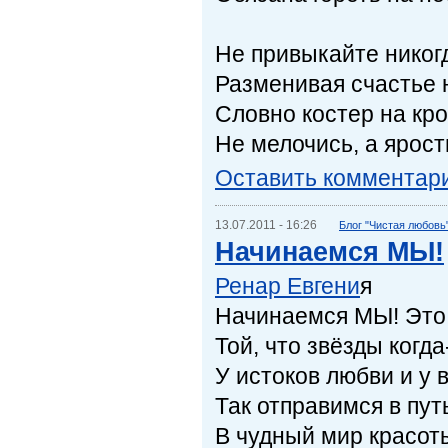
Не привыкайте никогд
Разменивая счастье 
Словно костер на кро
Не мелочись, а ярост
Оставить комментар
13.07.2011 - 16:26
Блог "Чистая любовь
Начинаемся МЫ!
Ренар Евгени
я
Начинаемся МЫ! Это 
Той, что звёзды когд
У истоков любви и у 
Так отправимся в пу
В чудный мир красоты