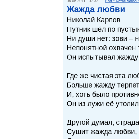
06.06.2011 - 07:32
Блог "Чистая любовь
Жажда любви
Николай Карпов
Путник шёл по пусты
Ни души нет: зови – н
Непонятной охвачен 
Он испытывал жажду
Где же чистая эта лю
Больше жажду терпет
И, хоть было противн
Он из лужи её утолил
Другой думал, страда
Сушит жажда любви, н