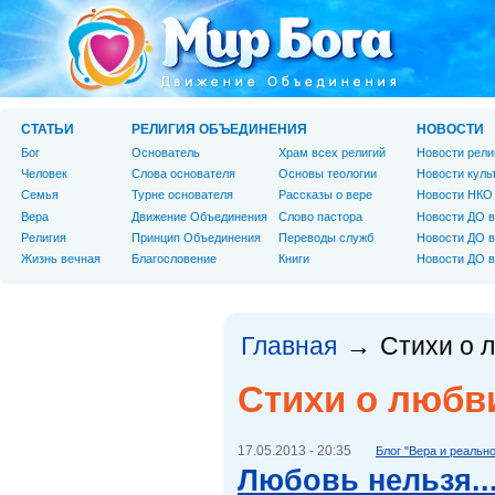
СТАТЬИ
РЕЛИГИЯ ОБЪЕДИНЕНИЯ
НОВОСТИ
Бог
Основатель
Храм всех религий
Новости рели
Человек
Слова основателя
Основы теологии
Новости куль
Cемья
Турне основателя
Рассказы о вере
Новости НКО
Вера
Движение Объединения
Слово пастора
Новости ДО в
Религия
Принцип Объединения
Переводы служб
Новости ДО в
Жизнь вечная
Благословение
Книги
Новости ДО в
Главная
Стихи о 
→
Стихи о любв
17.05.2013 - 20:35
Блог "Вера и реальн
Любовь нельзя..