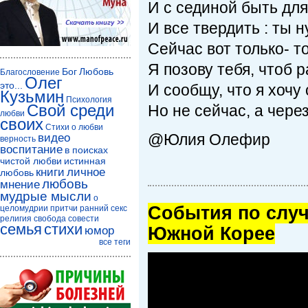
И с сединой быть для
И все твердить : ты 
Сейчас вот только- т
Я позову тебя, чтоб 
Бог
Любовь
Благословение
Олег
это...
И сообщу, что я хочу
Кузьмин
Психология
Свой среди
Но не сейчас, а через
любви
своих
Стихи о любви
@Юлия Олефир
видео
верность
воспитание
в поисках
чистой любви
истинная
книги
личное
любовь
любовь
мнение
мудрые мысли
о
Cобытия по случ
целомудрии
притчи
ранний секс
религия
свобода совести
семья
стихи
Южной Корее
юмор
все теги