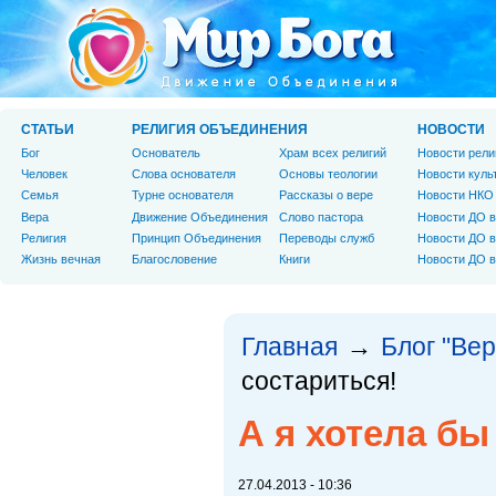
СТАТЬИ
РЕЛИГИЯ ОБЪЕДИНЕНИЯ
НОВОСТИ
Бог
Основатель
Храм всех религий
Новости рели
Человек
Слова основателя
Основы теологии
Новости куль
Cемья
Турне основателя
Рассказы о вере
Новости НКО
Вера
Движение Объединения
Слово пастора
Новости ДО в
Религия
Принцип Объединения
Переводы служб
Новости ДО в
Жизнь вечная
Благословение
Книги
Новости ДО в
Главная
Блог "Вер
→
состариться!
А я хотела бы
27.04.2013 - 10:36