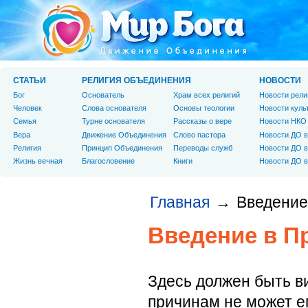
СТАТЬИ
РЕЛИГИЯ ОБЪЕДИНЕНИЯ
НОВОСТИ
Бог
Основатель
Храм всех религий
Новости рели
Человек
Слова основателя
Основы теологии
Новости куль
Cемья
Турне основателя
Рассказы о вере
Новости НКО
Вера
Движение Объединения
Слово пастора
Новости ДО в
Религия
Принцип Объединения
Переводы служб
Новости ДО в
Жизнь вечная
Благословение
Книги
Новости ДО в
Главная
Введение
→
Введение в П
Здесь должен быть ви
причинам не может е