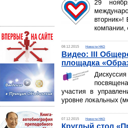
29 ноябр
междунар
вторник»! 
компании,
08.12.2015
Новости НКО
Видео: III Обще
площадка «Обра
Дискуссия
посвящен
участия в управлен
уровне локальных (м
07.12.2015
Новости НКО
Круглый стол «Пр