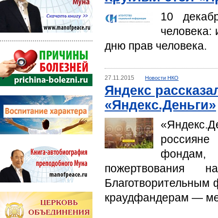
10 декаб
человека:
дню прав человека.
27.11.2015
Новости НКО
Яндекс рассказа
«Яндекс.Деньги»
«Яндекс.
россияне
фондам,
пожертвования 
Благотворительным ф
краудфандерам — м