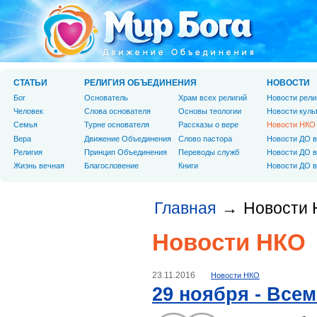
СТАТЬИ
РЕЛИГИЯ ОБЪЕДИНЕНИЯ
НОВОСТИ
Бог
Основатель
Храм всех религий
Новости рели
Человек
Слова основателя
Основы теологии
Новости куль
Cемья
Турне основателя
Рассказы о вере
Новости НКО
Вера
Движение Объединения
Слово пастора
Новости ДО в
Религия
Принцип Объединения
Переводы служб
Новости ДО в
Жизнь вечная
Благословение
Книги
Новости ДО в
Главная
Новости
→
Новости НКО
23.11.2016
Новости НКО
29 ноября - Все