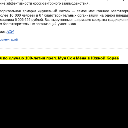
ие эффективности кросс-секторного взаимодействия.
творительная ярмарка «Душевный Bazar» — самое масштабное благотвор
олее 10 000 человек и 67 благотворительных организаций на одной площа
оставила 6 006 626 рублей. Все вырученные на ярмарке средства традицион
м благотворительных организаций-участников.
ник:
АСИ
комментарий
 по случаю 100-летия преп. Мун Сон Мёна в Южной Корее