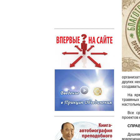
организат
других не
создавать
На яр
травяных 
настольны
Все с
проектов 
СПРА
Душев
вовлечени