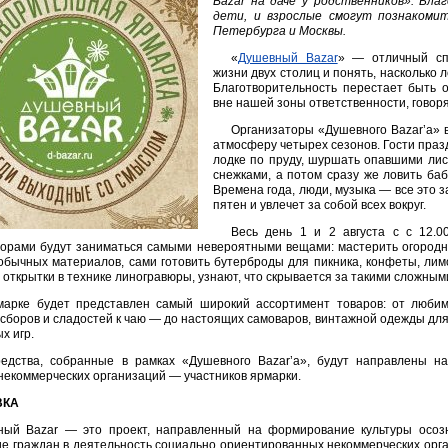
Bazar на даче у родственников». Бла
дети, и взрослые смогут познакомит
Петербурга и Москвы.
«
Душевный Bazar
» — отличный сп
жизни двух столиц и понять, насколько л
Благотворительность перестает быть 
вне нашей зоны ответственности, говор
Организаторы «Душевного Bazar’а» 
атмосферу четырех сезонов. Гости празд
лодке по пруду, шуршать опавшими лис
снежками, а потом сразу же ловить баб
Времена года, люди, музыка — все это з
пятен и увлечет за собой всех вокруг.
Весь день 1 и 2 августа с с 12.0
орами будут заниматься самыми невероятными вещами: мастерить огородно
обычных материалов, сами готовить бутерброды для пикника, конфеты, лим
 открытки в технике линогравюры, узнают, что скрывается за такими сложным
марке будет представлен самый широкий ассортимент товаров: от любим
сборов и сладостей к чаю — до настоящих самоваров, винтажной одежды для
х игр.
редства, собранные в рамках «Душевного Bazar’a», будут направлены 
некоммерческих организаций — участников ярмарки.
ВКА
ный Bazar — это проект, направленный на формирование культуры осозн
е граждан в деятельность социально ориентированных некоммерческих орга