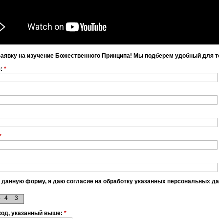
заявку на изучение Божественного Принципа! Мы подберем удобный для т
я:
*
*
 данную форму, я даю согласие на обработку указанных персональных д
4
4
3
код, указанный выше:
*