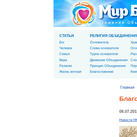
СТАТЬИ
РЕЛИГИЯ ОБЪЕДИНЕНИ
Бог
Основатель
Хра
Человек
Слова основателя
Осн
Cемья
Турне основателя
Рас
Вера
Движение Объединения
Сло
Религия
Принцип Объединения
Пер
Жизнь вечная
Благословение
Кни
Главная
Благ
08.07.201
Новости Н