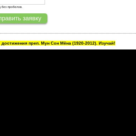
д без пробелов.
 достижения преп. Мун Сон Мёна
(1920-2012). Изучай!