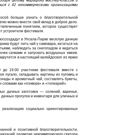
годаря целому марафону мастер-классов и
ься с 42 некоммерческими организациями
особ больше узнать о благотворительной
егко можно внести свой вклад в доброе дело.
отвлеченным понятием, которое существует
ят устроители фестиваля.
воссоздадут в Упсала-Парке веселую дачную
ника будут пить чай у самовара, кататься на
тьями, наблюдать за снегопадом и кидаться
очек сачками и запускать воздушных змеев.
акрутится в настоящий калейдоскоп из ярких
0 до 19.00 участники фестиваля вместе с
е пугало, складывать картины из пуговиц и
онады и ароматный чай, составлять букеты,
и словами как «пэчворк» и «топиарий».
ых дачных заготовок — солений, варенья,
 дачных прогулок и инвентаря для уличных и
на реализацию социально ориентированных
анной и позитивной благотворительности,
низаций, развитие некоммерческого сектора