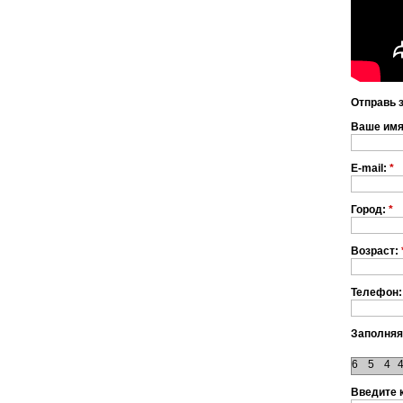
Отправь 
Ваше им
E-mail:
*
Город:
*
Возраст:
Телефон:
Заполняя
6
5
4
Введите 