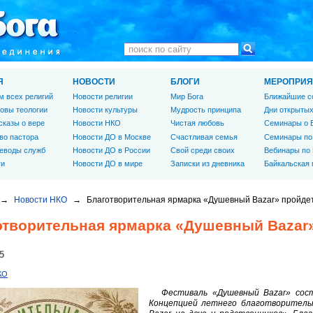
Я
НОВОСТИ
БЛОГИ
МЕРОПРИЯ
м всех религий
Новости религии
Мир Бога
Ближайшие с
овы теологии
Новости культуры
Мудрость принципа
Дни открытых
сказы о вере
Новости НКО
Чистая любовь
Семинары о 
во пастора
Новости ДО в Москве
Счастливая семья
Семинары по
еводы служб
Новости ДО в России
Свой среди своих
Вебинары по
ги
Новости ДО в мире
Записки из дневника
Байкальская
→
Новости НКО
→
Благотворительная ярмарка «Душевный Bazar» пройдет
отворительная ярмарка «Душевный Bazar»
5
КО
Фестиваль «Душевный Bazar» сост
Концепцией летнего благотворител