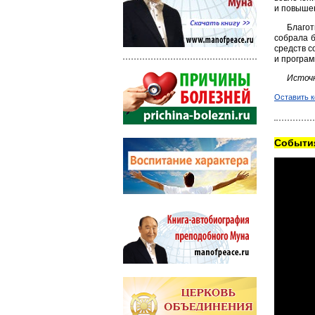
и повышен
Благо
собрала б
средств с
и програм
Источ
Оставить 
Cобытия