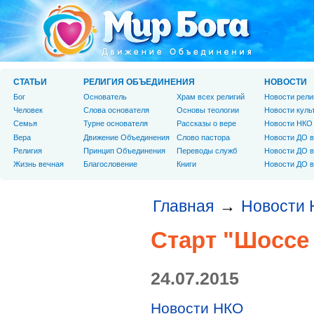
СТАТЬИ
РЕЛИГИЯ ОБЪЕДИНЕНИЯ
НОВОСТИ
Бог
Основатель
Храм всех религий
Новости рели
Человек
Слова основателя
Основы теологии
Новости куль
Cемья
Турне основателя
Рассказы о вере
Новости НКО
Вера
Движение Объединения
Слово пастора
Новости ДО в
Религия
Принцип Объединения
Переводы служб
Новости ДО в
Жизнь вечная
Благословение
Книги
Новости ДО в
Главная
Новости
→
Старт "Шоссе 
24.07.2015
Новости НКО