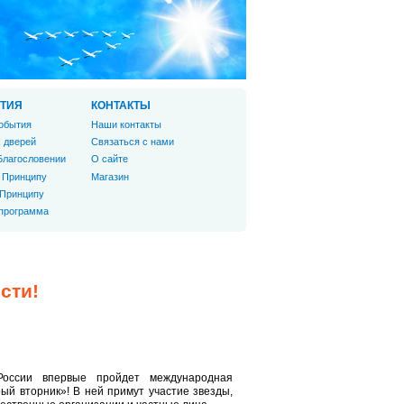
ТИЯ
КОНТАКТЫ
обытия
Наши контакты
 дверей
Связаться с нами
Благословении
О сайте
 Принципу
Магазин
 Принципу
 программа
сти!
оссии впервые пройдет международная
ый вторник»! В ней примут участие звезды,