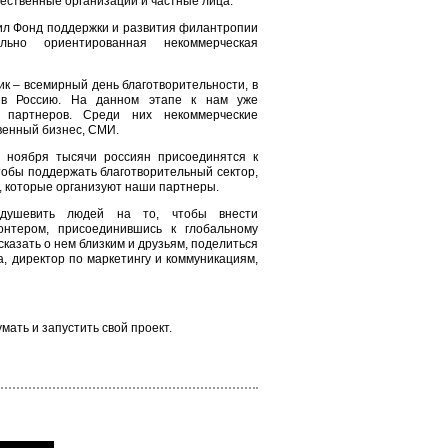
щественные организации и частные лица.
ил Фонд поддержки и развития филантропии
ьно ориентированная некоммерческая
 – всемирный день благотворительности, в
 в Россию. На данном этапе к нам уже
 партнеров. Среди них некоммерческие
венный бизнес, СМИ.
 ноября тысячи россиян присоединятся к
обы поддержать благотворительный сектор,
, которые организуют наши партнеры.
душевить людей на то, чтобы внести
онтером, присоединившись к глобальному
азать о нем близким и друзьям, поделиться
, директор по маркетингу и коммуникациям,
умать и запустить свой проект.