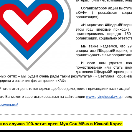
актеры, политики, компании, об
Организатором акции выступ
«КАФ» ( российская социал
организация).
«Инициатива #ЩедрыйВторник
этом году впервые приходит
присоединились порядка 150
организации, социально ответст
Мы также надеемся, что 29
инициативе #ЩедрыйВторник, чт
принять участие в мероприятиях
И если нам удастся воо
пожертвование или стать вол
движению #ЩедрыйВторник, расск
ных сетях – мы будем очень рады таким результатам» - Светлана Горбачева
держки и развития филантропии «КАФ».
, кто в этот день готов сделать доброе дело, может присоединиться к акции!
ого Вы можете зарегистрироваться на сайте акции
www.givingtuesday.ru
, прид
комментарий
 по случаю 100-летия преп. Мун Сон Мёна в Южной Корее