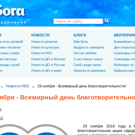
Я
НОВОСТИ
БЛОГИ
МЕРОПРИЯ
м всех религий
Новости религии
Мир Бога
Ближайшие с
овы теологии
Новости культуры
Мудрость принципа
Дни открытых
сказы о вере
Новости НКО
Чистая любовь
Семинары о 
во пастора
Новости ДО в Москве
Счастливая семья
Семинары по
еводы служб
Новости ДО в России
Свой среди своих
Вебинары по
ги
Новости ДО в мире
Записки из дневника
Байкальская
→
Новости НКО
→
29 ноября - Всемирный день благотворительности!
оября - Всемирный день благотворительно
6
КО
29 ноября 2016 года в Р
благотворительная акция «Щедр