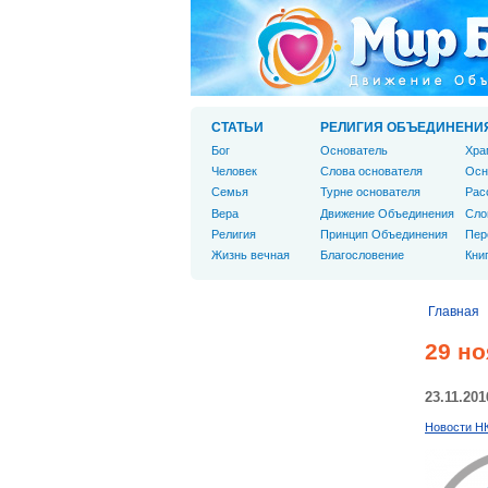
СТАТЬИ
РЕЛИГИЯ ОБЪЕДИНЕНИ
Бог
Основатель
Хра
Человек
Слова основателя
Осн
Cемья
Турне основателя
Рас
Вера
Движение Объединения
Сло
Религия
Принцип Объединения
Пер
Жизнь вечная
Благословение
Кни
Главная
29 н
23.11.201
Новости Н