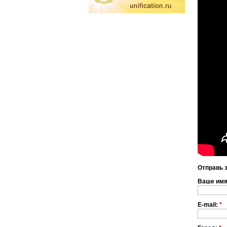
Отправь 
Ваше им
E-mail:
*