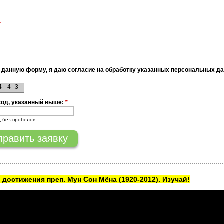
*
 данную форму, я даю согласие на обработку указанных персональных д
4
4
3
код, указанный выше:
*
д без пробелов.
 достижения преп. Мун Сон Мёна
(1920-2012). Изучай!