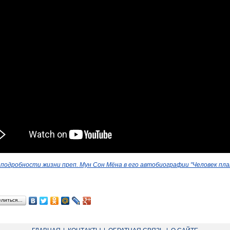
подробности жизни преп. Мун Сон Мёна в его автобиографии "Человек пл
елиться…