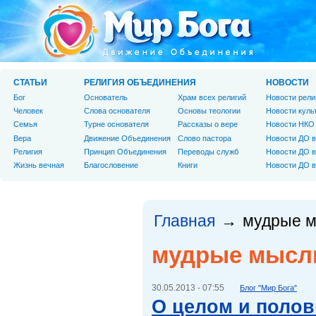
СТАТЬИ
РЕЛИГИЯ ОБЪЕДИНЕНИЯ
НОВОСТИ
Бог
Основатель
Храм всех религий
Новости рели
Человек
Слова основателя
Основы теологии
Новости куль
Cемья
Турне основателя
Рассказы о вере
Новости НКО
Вера
Движение Объединения
Слово пастора
Новости ДО в
Религия
Принцип Объединения
Переводы служб
Новости ДО в
Жизнь вечная
Благословение
Книги
Новости ДО в
Главная
мудрые 
→
мудрые мысл
30.05.2013 - 07:55
Блог "Мир Бога"
О целом и полов