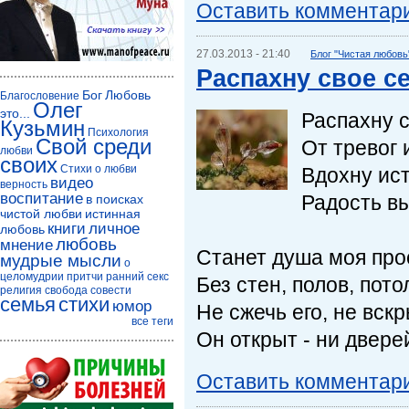
Оставить комментар
27.03.2013 - 21:40
Блог "Чистая любовь
Распахну свое се
Бог
Любовь
Благословение
Олег
это...
Распахну с
Кузьмин
Психология
Свой среди
От тревог 
любви
своих
Стихи о любви
Вдохну ис
видео
верность
воспитание
Радость в
в поисках
чистой любви
истинная
книги
личное
любовь
любовь
мнение
Станет душа моя пр
мудрые мысли
о
целомудрии
притчи
ранний секс
Без стен, полов, пото
религия
свобода совести
семья
стихи
юмор
Не сжечь его, не вск
все теги
Он открыт - ни дверей
Оставить комментар