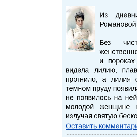
Из дневн
Романовой
Без чист
женственно
и пороках
видела лилию, пла
прогнило, а лилия 
темном пруду появил
не появилось на не
молодой женщине м
излучая святую беск
Оставить комментар