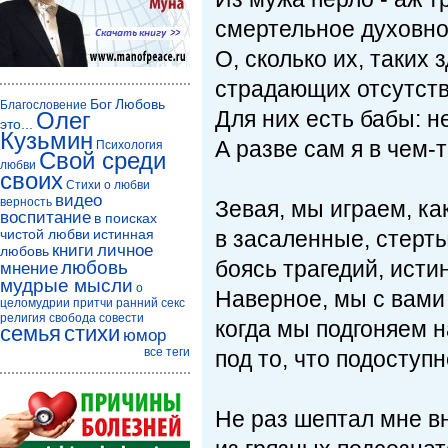
смертельное духовно
О, сколько их, таких 
страдающих отсутств
Бог
Любовь
Благословение
Для них есть бабы: н
Олег
это...
Кузьмин
А разве сам я в чем-т
Психология
Свой среди
любви
своих
Стихи о любви
видео
верность
Зевая, мы играем, ка
воспитание
в поисках
чистой любви
истинная
в засаленные, стерт
книги
личное
любовь
боясь трагедий, исти
любовь
мнение
мудрые мысли
о
Наверное, мы с вами
целомудрии
притчи
ранний секс
религия
свобода совести
когда мы подгоняем 
семья
стихи
юмор
все теги
под то, что подоступн
Не раз шептал мне в