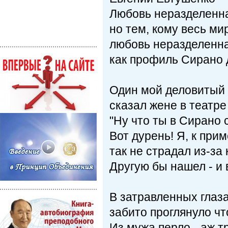
Любовь неразделенн
но тем, кому весь ми
любовь неразделенн
как профиль Сирано 
Один мой деловитый
сказал жене в театре
"Ну что ты в Сирано
Вот дурень! Я, к прим
так не страдал из-за 
Другую бы нашел - и 
В затравленных глаз
забито проглянуло чт
Из мужа перло - аж 