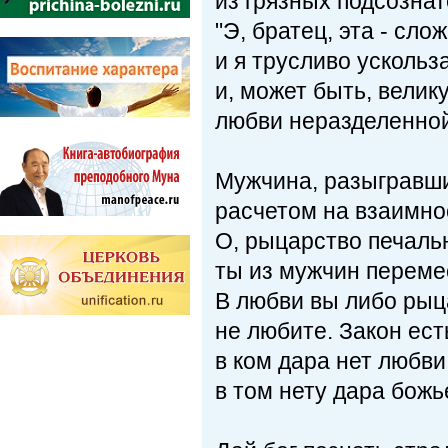
из грязных подсозна
"Э, братец, эта - сло
и я трусливо ускольз
и, может быть, вели
любви неразделенной
Мужчина, разыгравши
расчетом на взаимно
О, рыцарство печаль
ты из мужчин переме
В любви вы либо рыц
не любите. Закон ес
в ком дара нет любв
в том нету дара божь