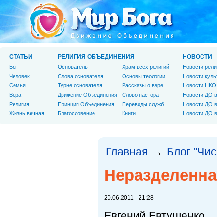
СТАТЬИ
РЕЛИГИЯ ОБЪЕДИНЕНИЯ
НОВОСТИ
Бог
Основатель
Храм всех религий
Новости рели
Человек
Слова основателя
Основы теологии
Новости куль
Cемья
Турне основателя
Рассказы о вере
Новости НКО
Вера
Движение Объединения
Слово пастора
Новости ДО в
Религия
Принцип Объединения
Переводы служб
Новости ДО в
Жизнь вечная
Благословение
Книги
Новости ДО в
Главная
Блог "Чи
→
Неразделенн
20.06.2011 - 21:28
Евгений Евтушенко