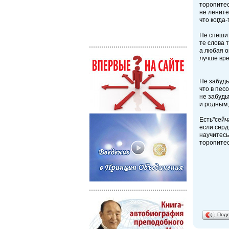
торопитес
не лените
что когда
Не спешит
те слова 
а любая о
лучше вре
Не забудь
что в пес
не забудь
и родным,
Есть"сейч
если серд
научитесь
торопитес
Под