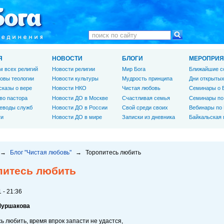
Я
НОВОСТИ
БЛОГИ
МЕРОПРИЯ
м всех религий
Новости религии
Мир Бога
Ближайшие с
овы теологии
Новости культуры
Мудрость принципа
Дни открытых
сказы о вере
Новости НКО
Чистая любовь
Семинары о 
во пастора
Новости ДО в Москве
Счастливая семья
Семинары по
еводы служб
Новости ДО в России
Свой среди своих
Вебинары по
ги
Новости ДО в мире
Записки из дневника
Байкальская
→
Блог "Чистая любовь"
→
Торопитесь любить
питесь любить
 - 21:36
Шуршакова
ь любить, время впрок запасти не удастся,