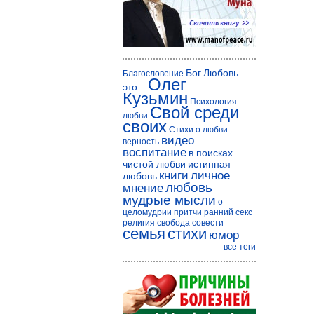
Бог
Любовь
Благословение
Олег
это...
Кузьмин
Психология
Свой среди
любви
своих
Стихи о любви
видео
верность
воспитание
в поисках
чистой любви
истинная
книги
личное
любовь
любовь
мнение
мудрые мысли
о
целомудрии
притчи
ранний секс
религия
свобода совести
семья
стихи
юмор
все теги