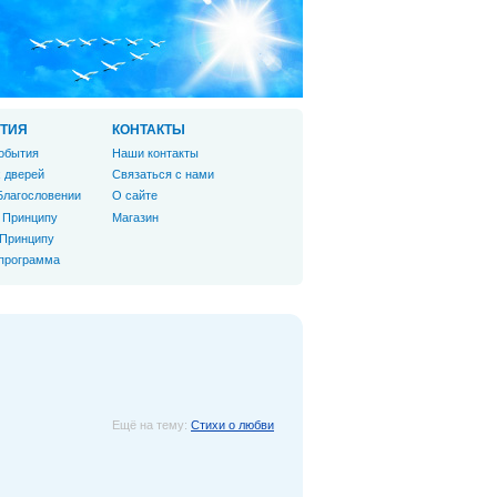
ТИЯ
КОНТАКТЫ
обытия
Наши контакты
 дверей
Связаться с нами
Благословении
О сайте
 Принципу
Магазин
 Принципу
 программа
Ещё на тему:
Стихи о любви