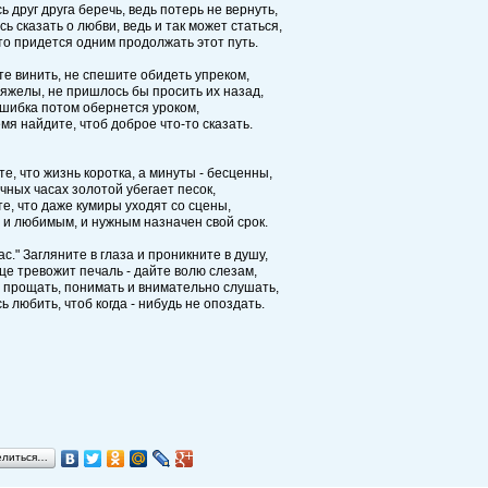
ь друг друга беречь, ведь потерь не вернуть,
сь сказать о любви, ведь и так может статься,
-то придется одним продолжать этот путь.
е винить, не спешите обидеть упреком,
тяжелы, не пришлось бы просить их назад,
шибка потом обернется уроком,
мя найдите, чтоб доброе что-то сказать.
те, что жизнь коротка, а минуты - бесценны,
очных часах золотой убегает песок,
те, что даже кумиры уходят со сцены,
 и любимым, и нужным назначен свой срок.
ас." Загляните в глаза и проникните в душу,
це тревожит печаль - дайте волю слезам,
 прощать, понимать и внимательно слушать,
ь любить, чтоб когда - нибудь не опоздать.
елиться…