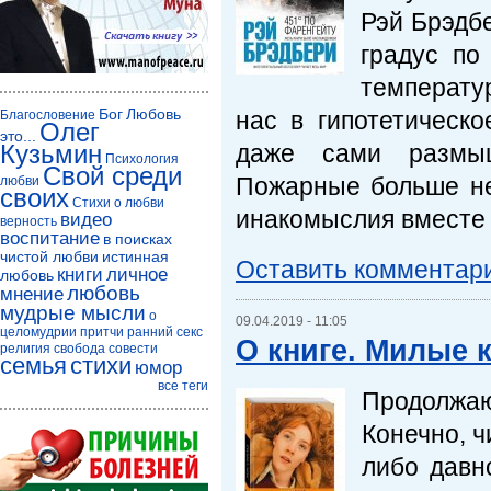
Рэй Брэдб
градус по
температу
Бог
Любовь
нас в гипотетическо
Благословение
Олег
это...
Кузьмин
даже сами размыш
Психология
Свой среди
Пожарные больше не
любви
своих
Стихи о любви
инакомыслия вместе с
видео
верность
воспитание
в поисках
чистой любви
истинная
Оставить комментар
книги
личное
любовь
любовь
мнение
мудрые мысли
о
09.04.2019 - 11:05
целомудрии
притчи
ранний секс
О книге. Милые 
религия
свобода совести
семья
стихи
юмор
все теги
Продолжаю
Конечно, ч
либо давн