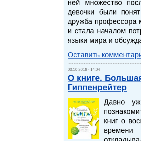
ней множество пос
девочки были понят
дружба профессора м
и стала началом пот
языки мира и обсужда
Оставить комментар
03.10.2018 - 14:04
О книге. Больша
Гиппенрейтер
Давно уж
познакоми
книг о во
времени 
откладыв