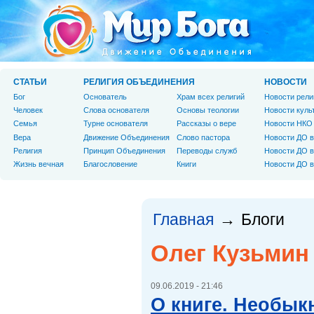
СТАТЬИ
РЕЛИГИЯ ОБЪЕДИНЕНИЯ
НОВОСТИ
Бог
Основатель
Храм всех религий
Новости рели
Человек
Слова основателя
Основы теологии
Новости куль
Cемья
Турне основателя
Рассказы о вере
Новости НКО
Вера
Движение Объединения
Слово пастора
Новости ДО в
Религия
Принцип Объединения
Переводы служб
Новости ДО в
Жизнь вечная
Благословение
Книги
Новости ДО в
Главная
Блоги
→
Олег Кузьмин
09.06.2019 - 21:46
О книге. Необык