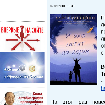
07.09.2018 - 15:33
П
л
п
л
о
с
В
h
На этот раз пове