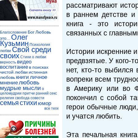
рассматривают исто
в раннем детстве и
книга - это истор
связанных с главным
Бог
Любовь
Благословение
Олег
это...
Кузьмин
Психология
Свой среди
Истории искренние и
любви
своих
Стихи о любви
предвзятые. У кого-т
видео
верность
воспитание
в поисках
нет, кто-то выбился 
чистой любви
истинная
книги
личное
любовь
вопреки всем труднос
любовь
мнение
в Америку или во Ф
мудрые мысли
о
целомудрии
притчи
ранний секс
покончил с собой та
религия
свобода совести
семья
стихи
юмор
герои обычные люди
все теги
и учатся любить.
Эта печальная книга