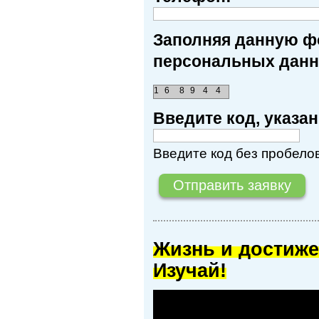
Заполняя данную фо
персональных данн
1
6
8
9
4
4
Введите код, указ
Введите код без пробелов
Жизнь и достиже
Изучай!