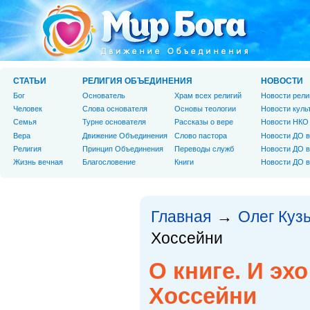
СТАТЬИ
РЕЛИГИЯ ОБЪЕДИНЕНИЯ
НОВОСТИ
Бог
Основатель
Храм всех религий
Новости рели
Человек
Слова основателя
Основы теологии
Новости куль
Cемья
Турне основателя
Рассказы о вере
Новости НКО
Вера
Движение Объединения
Слово пастора
Новости ДО в
Религия
Принцип Объединения
Переводы служб
Новости ДО в
Жизнь вечная
Благословение
Книги
Новости ДО в
Главная
Олег Куз
→
Хоссейни
О книге. И эх
Хоссейни