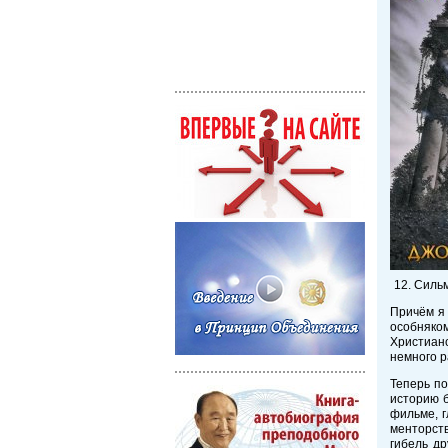
Силь
Причём я 
особняко
Христианс
немного р
Теперь по
историю б
фильме, г
менторст
гибель д