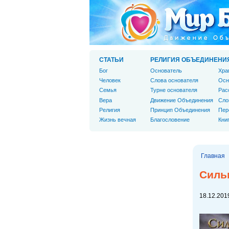
СТАТЬИ
РЕЛИГИЯ ОБЪЕДИНЕНИ
Бог
Основатель
Хра
Человек
Слова основателя
Осн
Cемья
Турне основателя
Рас
Вера
Движение Объединения
Сло
Религия
Принцип Объединения
Пер
Жизнь вечная
Благословение
Кни
Главная
Силь
18.12.2019