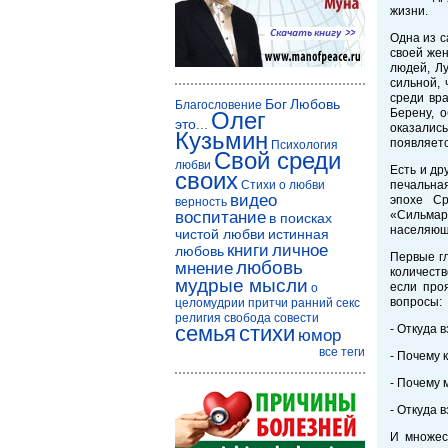
жизни.
Одна из с
своей жен
людей, Л
сильной, 
среди вр
Бог
Любовь
Благословение
Берену, 
Олег
это...
оказалис
Кузьмин
появляетс
Психология
Свой среди
любви
Есть и др
своих
Стихи о любви
печальная
видео
эпохе Ср
верность
воспитание
«Сильмари
в поисках
населяющ
чистой любви
истинная
книги
личное
любовь
Первые г
любовь
мнение
количеств
мудрые мысли
если про
о
вопросы:
целомудрии
притчи
ранний секс
религия
свобода совести
семья
стихи
- Откуда 
юмор
все теги
- Почему 
- Почему 
- Откуда 
И множес