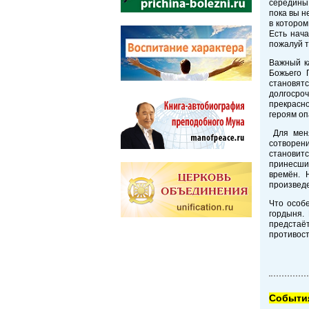
середины 
пока вы н
в которо
Есть нача
пожалуй т
Важный к
Божьего 
становят
долгосро
прекрасно
героям оп
Для меня
сотворени
становит
принесши
времён. 
произвед
Что особе
гордыня.
предстаё
противост
Cобытия