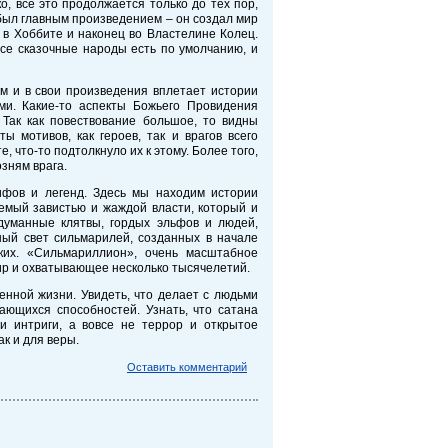
, всё это продолжается только до тех пор,
 был главным произведением – он создал мир
в Хоббите и наконец во Властелине Колец.
все сказочные народы есть по умолчанию, и
м и в свои произведения вплетает истории
ми. Какие-то аспекты Божьего Провидения
 Так как повествование большое, то видны
 мотивов, как героев, так и врагов всего
, что-то подтолкнуло их к этому. Более того,
озням врага.
фов и легенд. Здесь мы находим истории
аемый завистью и жаждой власти, который и
думанные клятвы, гордых эльфов и людей,
ный свет сильмарилей, созданных в начале
ких. «Сильмариллион», очень масштабное
р и охватывающее несколько тысячелетий.
енной жизни. Увидеть, что делает с людьми
ающихся способностей. Узнать, что сатана
и интриги, а вовсе не террор и открытое
 так и для веры.
Оставить комментарий