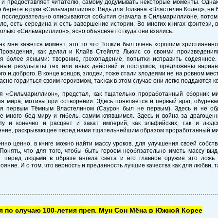
и предоставляет читателю, самому додумывать некоторые моменты. Однако
е берёте в руки «Сильмариллион». Ведь для Толкина «Властелин Колец», не
м последовательно описываются события сначала в Сильмариллионе, потом 
ло, есть середина и есть завершение истории. Во многих книгах фэнтези, 
олько «Сильмариллион», ясно объясняет откуда они взялись.
ак мне кажется момент, это то что Толкин был очень хорошим христианино
Провидения, как делал и Клайв Стейплз Льюис со своими произведения
ся более ясными: творение, грехопадение, попытки исправить содеянное.
чные результаты тех или иных действий и поступков, предложены варианты
го и доброго. В конце концов, злодеи, тоже стали злодеями не на ровном месте
асно гордиться своим героизмом, так как в этом случае они легко поддаются к
 «Сильмариллион», предстал, как тщательно проработанный сборник ми
я мира, мотивы при сотворении. Здесь появляется и первый враг, обурев
ся первым Тёмным Властелином (Саурон был не первым). Здесь и не об
е много бед миру и гибель, самим клявшимся. Здесь и война за драгоцен
Ну и конечно и расцвет и закат империй, как эльфийских, так и людс
ение, раскрывающее перед нами тщательнейшим образом проработанный ми
нно ценно, в книге можно найти массу уроков, для улучшения своей собств
 Понять, что для того, чтобы быть героем необязательно иметь массу выд
т перед людьми в образе ангела света и его главное оружие это ложь 
ояние. И о том, что верность и преданность лучшие качества как для любви,
 по случаю 100-летия преп. Мун Сон Мёна в Южной Корее