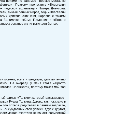
ина неизменно занимает первые места, во
 фэнтези. Поэтому пропустить «Властелин
аря чудесной экранизации Питера Джексона.
ители, вымышленных миров, ведь «Властелин
овых христианских книг, наравне с такими
ма Баламута», «Камо Грядеши» и «Просто
нских романов и книг выглядел бы так:
ный момент, все эти шедевры, действительно
атики. На очереди у меня стоят «Просто
Николая Японского», поэтому может мой топ
йный фильм «Толкин», который рассказывает
льда Руэла Толкина. Думаю, как показано в
– это потеря родителей в раннем возрасте,
, обсуждавших свои успехи друг с другом,
оследующие счастливые 55 лет совместной