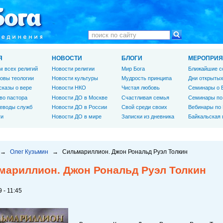
Я
НОВОСТИ
БЛОГИ
МЕРОПРИЯ
м всех религий
Новости религии
Мир Бога
Ближайшие с
овы теологии
Новости культуры
Мудрость принципа
Дни открытых
сказы о вере
Новости НКО
Чистая любовь
Семинары о 
во пастора
Новости ДО в Москве
Счастливая семья
Семинары по
еводы служб
Новости ДО в России
Свой среди своих
Вебинары по
ги
Новости ДО в мире
Записки из дневника
Байкальская
→
Олег Кузьмин
→
Сильмариллион. Джон Рональд Руэл Толкин
мариллион. Джон Рональд Руэл Толкин
 - 11:45