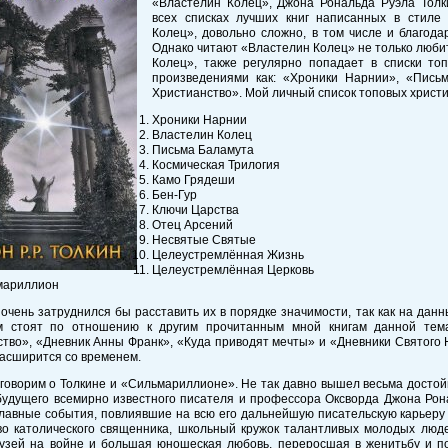
«Властелин Колец», Джона Рональда Руэла Толк
всех списках лучших книг написанных в стиле
Колец», довольно сложно, в том числе и благод
Однако читают «Властелин Колец» не только люб
Колец», также регулярно попадает в списки топ
произведениями как: «Хроники Нарнии», «Пись
Христианство». Мой личный список топовых христиа
Хроники Нарнии
Властелин Колец
Письма Баламута
Космическая Трилогия
Камо Грядеши
Бен-Гур
Ключи Царства
Отец Арсений
Несвятые Святые
Целеустремлённая Жизнь
Целеустремлённая Церковь
мариллион
очень затруднился бы расставить их в порядке значимости, так как на дан
м стоят по отношению к другим прочитанным мной книгам данной тем
тво», «Дневник Анны Франк», «Куда приводят мечты» и «Дневники Святого 
асширится со временем.
говорим о Толкине и «Сильмариллионе». Не так давно вышел весьма досто
удущего всемирно известного писателя и профессора Оксворда Джона Рона
лавные события, повлиявшие на всю его дальнейшую писательскую карьеру 
во католического священника, школьный кружок талантливых молодых людей
рузей на войне и большая юношеская любовь, переросшая в женитьбу и п