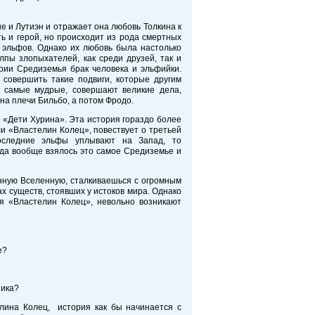
 и Лутиэн и отражает она любовь Толкина к
ь и герой, но происходит из рода смертных
 эльфов. Однако их любовь была настолько
лпы злопыхателей, как среди друзей, так и
рии Средиземья брак человека и эльфийки.
 совершить такие подвиги, которые другим
е самые мудрые, совершают великие дела,
а на плечи Бильбо, а потом Фродо.
 «Дети Хурина». Эта история гораздо более
ли «Властелин Колец», повествует о третьей
оследние эльфы уплывают на Запад, то
уда вообще взялось это самое Средиземье и
нную Вселенную, сталкиваешься с огромным
х существ, стоявших у истоков мира. Однако
ая «Властелин Колец», невольно возникают
е?
ника?
лина Колец, история как бы начинается с