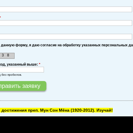
*
 данную форму, я даю согласие на обработку указанных персональных д
3
8
код, указанный выше:
*
д без пробелов.
 достижения преп. Мун Сон Мёна
(1920-2012). Изучай!