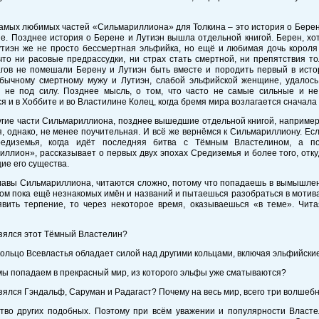
амых любимых частей «Сильмариллиона» для Толкина – это история о Берене
е. Позднее история о Берене и Лутиэн вышла отдельной книгой. Берен, хот
утиэн же не просто бессмертная эльфийка, но ещё и любимая дочь короля
что ни расовые предрассудки, ни страх стать смертной, ни препятствия то
агов не помешали Берену и Лутиэн быть вместе и породить первый в исто
обычному смертному мужу и Лутиэн, слабой эльфийской женщине, удалось
ь не под силу. Позднее мысль, о том, что часто не самые сильные и н
я и в Хоббите и во Властилине Колец, когда бремя мира возлагается сначал
угие части Сильмариллиона, позднее вышедшие отдельной книгой, например
, однако, не менее поучительная. И всё же вернёмся к Сильмариллиону. Ес
едиземья, когда идёт последняя битва с Тёмным Властелином, а п
ллион», рассказывает о первых двух эпохах Средиземья и более того, отк
ие его существа.
лавы Сильмариллиона, читаются сложно, потому что попадаешь в вымышле
ом пока ещё незнакомых имён и названий и пытаешься разобраться в мотива
явить терпение, то через некоторое время, оказываешься «в теме». Чит
взялся этот Тёмный Властелин?
кольцо Всевластья обладает силой над другими кольцами, включая эльфийски
мы попадаем в прекрасный мир, из которого эльфы уже сматываются?
взялся Гэндальф, Саруман и Радагаст? Почему на весь мир, всего три волшеб
тво других подобных. Поэтому при всём уважении и популярности Власте