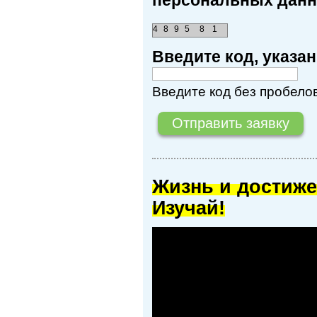
персональных данн
4
8
9
5
8
1
Введите код, указ
Введите код без пробелов
Жизнь и достиже
Изучай!