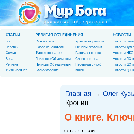
СТАТЬИ
РЕЛИГИЯ ОБЪЕДИНЕНИЯ
НОВОСТИ
Бог
Основатель
Храм всех религий
Новости рели
Человек
Слова основателя
Основы теологии
Новости куль
Cемья
Турне основателя
Рассказы о вере
Новости НКО
Вера
Движение Объединения
Слово пастора
Новости ДО в
Религия
Принцип Объединения
Переводы служб
Новости ДО в
Жизнь вечная
Благословение
Книги
Новости ДО в
Главная
Олег Куз
→
Кронин
О книге. Клю
07.12.2019 - 13:09