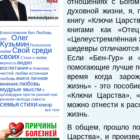
отношениях с Богом
духовной жизни, я,
книгу «Ключи Царств
книгами как «Отец
Бог
Любовь
Благословение
Олег
«Целеустремлённая ж
это...
Кузьмин
Психология
шедевры отличаются д
Свой среди
любви
своих
Если «Бен-Гур» и 
Стихи о любви
видео
верность
помогающие лучше по
воспитание
в поисках
чистой любви
истинная
время когда зарож
книги
личное
любовь
любовь
мнение
жизнь» - это пособи
мудрые мысли
о
«Ключи Царства», 
целомудрии
притчи
ранний секс
религия
свобода совести
семья
стихи
можно отнести к рас
юмор
все теги
жизнь.
В общем, прошло по
Царства», и произв