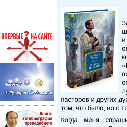
З
ш
и
о
к
«
г
о
л
пасторов и других ду
том, что было, но о т
Когда меня спраши