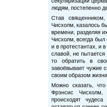
секуляризации церкв
людям, постепенно де
Став священником,
Чисхолм, казалось бы
времени, разделяя и
Чисхолм, всегда был
и в протестантах, и в
славой, не пытается
то обратить в сво
завоёвывает чужие с
своим образом жизни
Можно сказать, что
Фрэнсис Чисхолм,
происходят чудеса
оставаться самим со