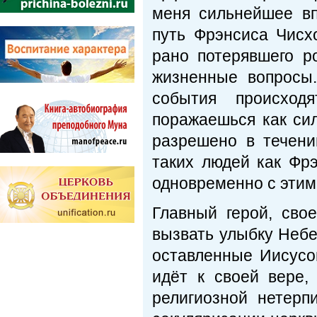
меня сильнейшее вп
путь Фрэнсиса Чисх
рано потерявшего 
жизненные вопросы
события происход
поражаешься как си
разрешено в течени
таких людей как Фр
одновременно с этим
Главный герой, сво
вызвать улыбку Небе
оставленные Иисусо
идёт к своей вере,
религиозной нетерп