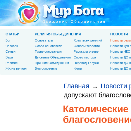
СТАТЬИ
РЕЛИГИЯ ОБЪЕДИНЕНИЯ
НОВОСТИ
Бог
Основатель
Храм всех религий
Новости рели
Человек
Слова основателя
Основы теологии
Новости куль
Cемья
Турне основателя
Рассказы о вере
Новости НКО
Вера
Движение Объединения
Слово пастора
Новости ДО в
Религия
Принцип Объединения
Переводы служб
Новости ДО в
Жизнь вечная
Благословение
Книги
Новости ДО в
Главная
Новости 
→
допускают благослов
Католические
благословени