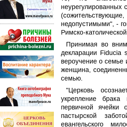
неурегулированных с
(сожительствующи
недопустимыми", - г
Римско-католической
Принимая во вним
декларации Fiducia 
вероучение о семье 
женщина, соединенн
семью.
"Церковь осозна
укрепление брака
первичной ячейки 
пастырской забо
евангельского ми