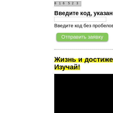
8
1
6
5
2
3
Введите код, указ
Введите код без пробелов
Жизнь и достиже
Изучай!