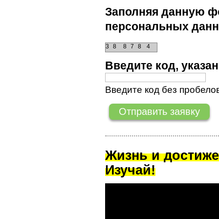
Заполняя данную фо
персональных данн
3
8
8
7
8
4
Введите код, указ
Введите код без пробелов
Жизнь и достиже
Изучай!