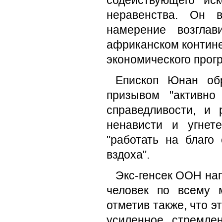
содействующего ис
неравенства. Он 
намерение возглав
африканском контине
экономического прогр
Епископ Юнан об
призывом "активно
справедливости, и 
ненависти и угнет
"работать на благо
вздоха".
Экс-генсек ООН на
человек по всему 
отметив также, что э
усиленное стремле