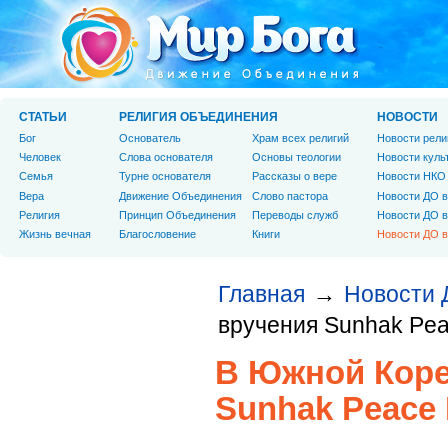
СТАТЬИ
РЕЛИГИЯ ОБЪЕДИНЕНИЯ
НОВОСТИ
Бог
Основатель
Храм всех религий
Новости рели
Человек
Слова основателя
Основы теологии
Новости куль
Cемья
Турне основателя
Рассказы о вере
Новости НКО
Вера
Движение Объединения
Слово пастора
Новости ДО в
Религия
Принцип Объединения
Переводы служб
Новости ДО в
Жизнь вечная
Благословение
Книги
Новости ДО в
Главная
Новости 
→
вручения Sunhak Peac
В Южной Коре
Sunhak Peace P