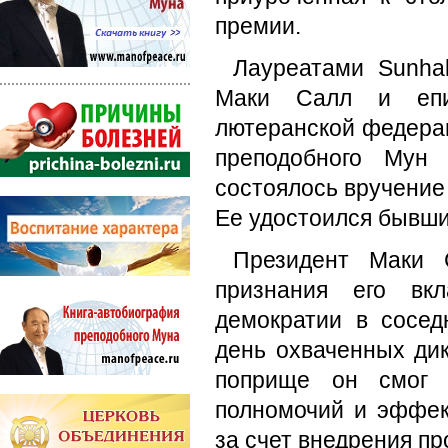
премии.
Лауреатами Sunhak
Маки Салл и епи
лютеранской федерац
преподобного Мун
состоялось вручение
Ее удостоился бывши
Президент Маки 
признания его вк
демократии в сосед
день охваченных дик
поприще он смог б
полномочий и эффек
за счет внедрения п