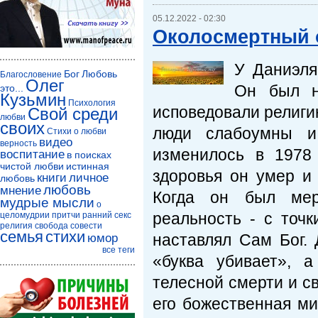
05.12.2022 - 02:30
Околосмертный 
У Даниэля
Бог
Любовь
Благословение
Олег
Он был н
это...
Кузьмин
Психология
исповедовали религию
Свой среди
любви
своих
люди слабоумны и
Стихи о любви
видео
верность
изменилось в 1978 
воспитание
в поисках
чистой любви
истинная
здоровья он умер и
книги
личное
любовь
любовь
мнение
Когда он был мер
мудрые мысли
о
реальность - с точк
целомудрии
притчи
ранний секс
религия
свобода совести
семья
стихи
наставлял Сам Бог. 
юмор
все теги
«буква убивает», 
телесной смерти и св
его божественная ми