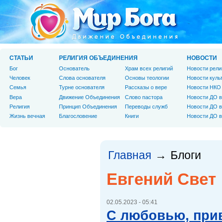
СТАТЬИ
РЕЛИГИЯ ОБЪЕДИНЕНИЯ
НОВОСТИ
Бог
Основатель
Храм всех религий
Новости рели
Человек
Слова основателя
Основы теологии
Новости куль
Cемья
Турне основателя
Рассказы о вере
Новости НКО
Вера
Движение Объединения
Слово пастора
Новости ДО в
Религия
Принцип Объединения
Переводы служб
Новости ДО в
Жизнь вечная
Благословение
Книги
Новости ДО в
Главная
Блоги
→
Евгений Свет
02.05.2023 - 05:41
С любовью, прив