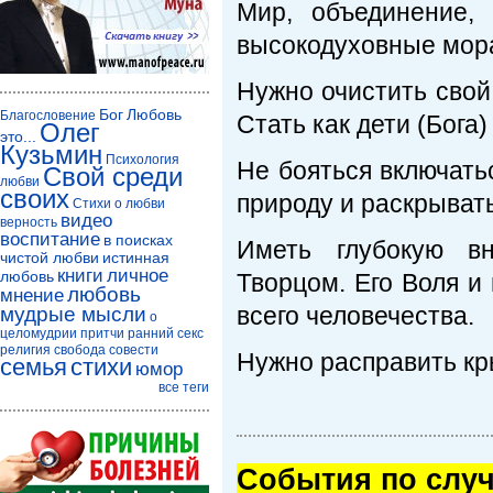
Мир, объединение, 
высокодуховные мора
Нужно очистить свой
Бог
Любовь
Благословение
Стать как дети (Бога)
Олег
это...
Кузьмин
Психология
Не бояться включать
Свой среди
любви
своих
природу и раскрывать
Стихи о любви
видео
верность
воспитание
в поисках
Иметь глубокую вн
чистой любви
истинная
книги
личное
любовь
Творцом. Его Воля и
любовь
мнение
всего человечества.
мудрые мысли
о
целомудрии
притчи
ранний секс
религия
свобода совести
Нужно расправить кр
семья
стихи
юмор
все теги
Cобытия по случ