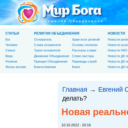
СТАТЬИ
РЕЛИГИЯ ОБЪЕДИНЕНИЯ
НОВОСТИ
Бог
Основатель
Храм всех религий
Новости рели
Человек
Слова основателя
Основы теологии
Новости куль
Cемья
Турне основателя
Рассказы о вере
Новости НКО
Вера
Движение Объединения
Слово пастора
Новости ДО в
Религия
Принцип Объединения
Переводы служб
Новости ДО в
Жизнь вечная
Благословение
Книги
Новости ДО в
Главная
Евгений 
→
делать?
Новая реально
10.10.2022 - 20:16