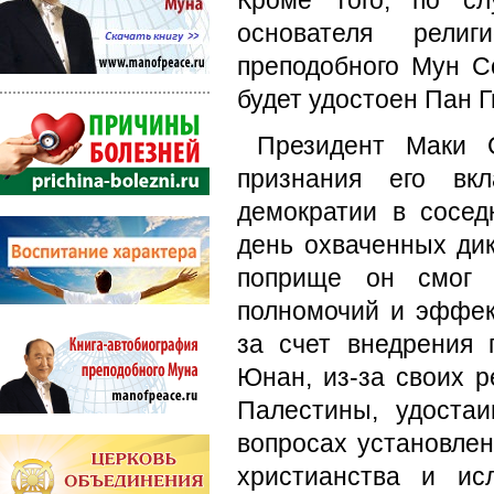
Кроме того, по сл
основателя религ
преподобного Мун С
будет удостоен Пан Г
Президент Маки 
признания его вк
демократии в сосед
день охваченных дик
поприще он смог б
полномочий и эффек
за счет внедрения 
Юнан, из-за своих 
Палестины, удоста
вопросах установле
христианства и и