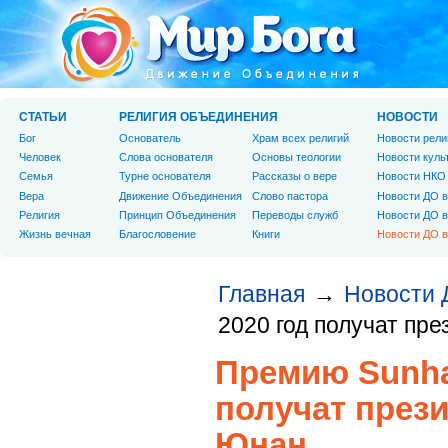
СТАТЬИ
РЕЛИГИЯ ОБЪЕДИНЕНИЯ
НОВОСТИ
Бог
Основатель
Храм всех религий
Новости рели
Человек
Слова основателя
Основы теологии
Новости куль
Cемья
Турне основателя
Рассказы о вере
Новости НКО
Вера
Движение Объединения
Слово пастора
Новости ДО в
Религия
Принцип Объединения
Переводы служб
Новости ДО в
Жизнь вечная
Благословение
Книги
Новости ДО в
Главная
Новости 
→
2020 год получат пр
Премию Sunhak
получат през
Юнан