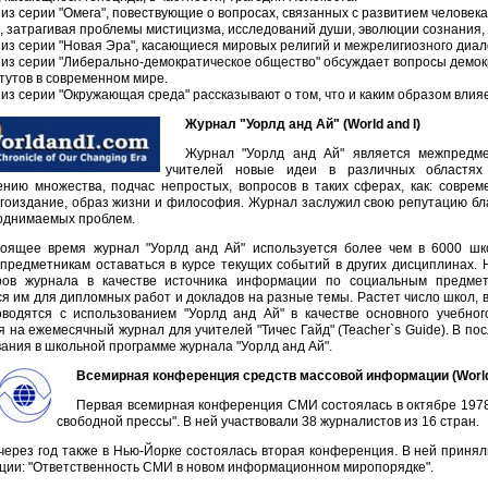
 из серии "Омега", повествующие о вопросах, связанных с развитием челове
), затрагивая проблемы мистицизма, исследований души, эволюции сознания,
 из серии "Новая Эра", касающиеся мировых религий и межрелигиозного диал
 из серии "Либерально-демократическое общество" обсуждает вопросы демо
тутов в современном мире.
 из серии "Окружающая среда" рассказывают о том, что и каким образом влия
Журнал "Уорлд анд Ай" (World and I)
Журнал "Уорлд анд Ай" является межпредм
учителей новые идеи в различных областях
нию множества, подчас непростых, вопросов в таких сферах, как: совреме
игоиздание, образ жизни и философия. Журнал заслужил свою репутацию бл
однимаемых проблем.
тоящее время журнал "Уорлд анд Ай" используется более чем в 6000 шк
-предметникам оставаться в курсе текущих событий в других дисциплинах.
ров журнала в качестве источника информации по социальным предмет
я им для дипломных работ и докладов на разные темы. Растет число школ, в
оводятся с использованием "Уорлд анд Ай" в качестве основного учебно
 на ежемесячный журнал для учителей "Тичес Гайд" (Teacher`s Guide). В по
ания в школьной программе журнала "Уорлд анд Ай".
Всемирная конференция средств массовой информации (World
Первая всемирная конференция СМИ состоялась в октябре 1978
свободной прессы". В ней участвовали 38 журналистов из 16 стран.
через год также в Нью-Йорке состоялась вторая конференция. В ней принял
ции: "Ответственность СМИ в новом информационном миропорядке".