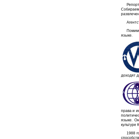
Репорт
Собираемы
развлечен
Агентс
Помимо
языке.
доходят д
права и и
политичес
языке. О
культуре 
1988 г
способст