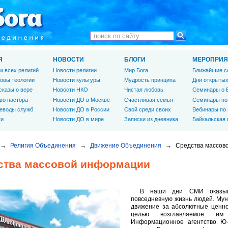
Я
НОВОСТИ
БЛОГИ
МЕРОПРИЯ
м всех религий
Новости религии
Мир Бога
Ближайшие с
овы теологии
Новости культуры
Мудрость принципа
Дни открытых
сказы о вере
Новости НКО
Чистая любовь
Семинары о 
во пастора
Новости ДО в Москве
Счастливая семья
Семинары по
еводы служб
Новости ДО в России
Свой среди своих
Вебинары по
ги
Новости ДО в мире
Записки из дневника
Байкальская
→
Религия Объединения
→
Движение Объединения
→
Средства массов
ства массовой информации
В наши дни СМИ оказыва
повседневную жизнь людей. Мун
движение за абсолютные ценно
целью возглавляемое им
Информационное агентство Ю