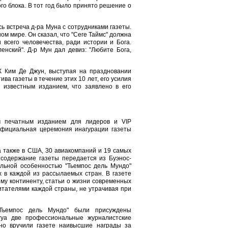
го блока. В тот год было принято решение о
ь встреча д-ра Муна с сотрудниками газеты.
м мире. Он сказал, что "Сеге Таймс" должна
всего человечества, ради истории и Бога.
ленский". Д-р Мун дал девиз: "Любите Бога,
К Ким Де Джун, выступая на праздновании
ва газеты в течение этих 10 лет, его усилия
 известным изданием, что заявлено в его
м печатным изданием для лидеров и VIP
Официальная церемония инагурации газеты
а также в США, 30 авиакомпаний и 19 самых
содержание газеты передается из Буэнос-
ельной особенностью "Тьемпос дель Мундо"
х в каждой из рассылаемых стран. В газете
му континенту, статьи о жизни современных
итателями каждой страны, не утрачивая при
"Тьемпос дель Мундо" были присуждены
гуа две профессиональные журналистские
но вручили газете наивысшие награды за