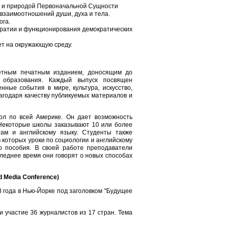
ка и природой Первоначальной Сущности
 взаимоотношений души, духа и тела.
ога.
кратии и функционирования демократических
ет на окружающую среду.
етным печатным изданием, доносящим до
 образования. Каждый выпуск посвящен
нные события в мире, культура, искусство,
агодаря качеству публикуемых материалов и
ол по всей Америке. Он дает возможность
 Некоторые школы заказывают 10 или более
ам и английскому языку. Студенты также
 которых уроки по социологии и английскому
го пособия. В своей работе преподаватели
следнее время они говорят о новых способах
 Media Conference)
 года в Нью-Йорке под заголовком "Будущее
и участие 36 журналистов из 17 стран. Тема