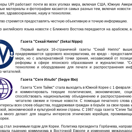
еры UPI работают почти во всех уголках мира, включая США, Южную Америк
е материалы и фотографии касаются самых разных тем, включая новости о
ия, здравоохранение, науку и технологии.
тво стремится предоставлять честную объективную и точную информацию.
 английского языка новости с Ближнего Востока передаются на арабском, а
Газета "Секай Ниппо" (Sekai Nippo)
Первый выпуск 16-страничной газеты "Секай Ниппо" выш
придерживается здорового консерватизма, ее кредо - предостав
мире, но с альтернативной точки зрения, независимой от позиц
реформы в сфере японского образования и журналистики. "С
технологию и оборудование для печати и распространения инф
о читателей.
Газета "Сеге Ильбо" (Segye Ilbo)
Газета "Сеге Таймс" стала выходить в Южной Корее с 1 февраля
и комментировать текущие политические, экономические, со
способствовать национальному объединению и распространению 
читателю свежие и точные новости. С помощью печатного слова 
нтересы всех слоев общества, поддерживая граждан в борьбе за свои права и
кой, экономической и культурной жизни страны. С 1987 года газета "Сегие Т
на много делает для защиты интересов этнических корейцев, проживающ
Кореи.
од стал значимым годом для Кореи. Политика президента Горбачева, направ
вовала падению коммунизма в Восточной Европе и изменению международ