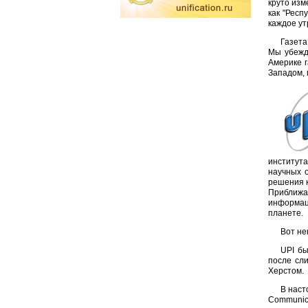
круто изм
как "Респ
каждое ут
Газета
Мы убежде
Америке г
Западом, 
институт
научных о
решения к
Приближая
информац
планете.
Вот не
UPI бы
после сл
Херстом.
В наст
Communica