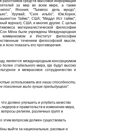
я работников средств массовой информации
еятелей за мир во всем мире, а также
ниппо", Япония; "Тьемпос дель мундо",
ьяс", Уругвай; "Сеге ильбо", Юж.Корея;
Вашингтон Таймс", США; "Миддл Ист таймс",
чный журнал), США, и многие другие. С целью
отивовеса материалистической философии
 Сон Мёна были учреждены Международная
 коммунизмом и Институт философии
нственным течением философской мысли,
 и ясно показать его противоречия.
году, является международным консорциумом
 более стабильного мира, где будут высоко
культурное и межрасовое сотрудничество и
остью использовать все наши способности,
е поколение жило лучше предыдущего".
что должно улучшить и углубить качество
ь лидеров и правительств в изменении мира,
 вопросы религии, различных групп и
по этим вопросам должен существовать
бны выйти за национальные, расовые и