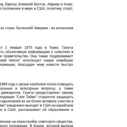
у, Европу, Ближний Восток, Африку и Азию.
 положении в мире и США, политику, спорт,
 из стран Латинской Америки - на испанском
ел 1 января 1975 года в Токио. Газета
лять объективную информацию о событиях в
ии правительства. Она также поддерживает
екай Ниппо" использует самую новейшую
ормации, благодаря чему новости быстро
 1989 года с целью наиболее полно освещать
циальные и культурные вопросы, а также
демократии. Газета предоставляет своему
редакция "Сеге Таймс" старается защищать
 вдохновляя их на более активное участие в
аймс" ежедневно выходит в США на корейском
их в США, рассказывает об образовании и
ленная на перестройку советского общества,
ного положения. В Корею, которой выпала