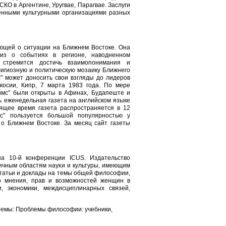
КО в Аргентине, Уругвае, Парагвае. Заслуги
енными культурными организациями разных
ающей о ситуации на Ближнем Востоке. Она
лиз о событиях в регионе, наводненном
а стремится достичь взаимопонимания и
игиозную и политическую мозаику Ближнего
с" может доносить свои взгляды до лидеров
косии, Кипр, 7 марта 1983 года. По мере
ймс" были открыты в Афинах, Будапеште и
ь еженедельная газета на английском языке
оящее время газета распространяется в 12
мс" пользуется большой популярностью у
о Ближнем Востоке. За месяц сайт газеты
на 10-й конференции ICUS. Издательство
личным областям науки и культуры, имеющим
статьи и доклады на темы общей философии,
го мнения, прав и возможностей женщин в
, экономики, междисциплинарных связей,
 темы: Проблемы философии: учебники,