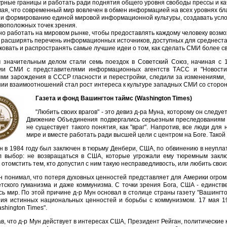
урные границы и работать ради поднятия общего уровня свободы прессы и ка
ая, что современный мир вовлечен в обмен информацией на всех уровнях бл
 и формированию единой мировой информационной культуры, создавать усло
воположных точек зрения.
но работать на мировом рынке, чтобы предоставлять каждому человеку возмо
 расширять перечень информационных источников, доступных для среднеста
ковать и распространять самые лучшие идеи о том, как сделать СМИ более с
значительным делом стали семь поездок в Советский Союз, начиная с 19
ии СМИ с представителями информационных агентств ТАСС и "Новости",
ями зарождения в СССР гласности и перестройки, следили за изменениями,
ии взаимоотношений стал рост интереса к культуре западных СМИ со сторон
Газета и фонд Вашингтон таймс (Washington Times)
"Любить своих врагов" - это девиз д-ра Муна, которому он следуе
Движение Объединения подвергались серьезным преследованиям н
не существует такого понятия, как "враг". Напротив, все люди для
мире и вместе работать ради высшей цели с центром на Боге. Такой 
н в 1984 году был заключен в тюрьму Денбери, США, по обвинению в неуплат
л выбор: не возвращаться в США, которые угрожали ему тюремным заклю
отомстить тем, кто допустил с ним такую несправедливость, или любить свои
н понимал, что потеря духовных ценностей представляет для Америки огром
тского гуманизма и даже коммунизма. С точки зрения Бога, США - единст
сь мир. По этой причине д-р Мун основал в столице страны газету "Вашингт
ния истинных национальных ценностей и борьбы с коммунизмом. 17 мая 1
shington Times".
в, что д-р Мун действует в интересах США, Президент Рейган, политические