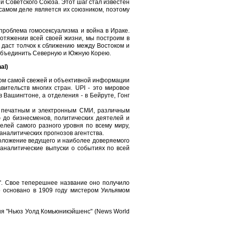
и Советского Союза. Этот шаг стал известен
самом деле является их союзником, поэтому
роблема гомосексуализма и война в Ираке.
ротяжении всей своей жизни, мы построим в
 даст толчок к сближению между Востоком и
 объединить Северную и Южную Корею.
al)
ком самой свежей и объективной информации
вительств многих стран. UPI - это мировое
 Вашингтоне, а отделения - в Бейруте, Гонг
) печатным и электронным СМИ, различным
 до бизнесменов, политических деятелей и
елей самого разного уровня по всему миру,
аналитических прогнозов агентства.
положение ведущего и наиболее доверяемого
аналитические выпуски о событиях по всей
с". Свое теперешнее название оно получило
о основано в 1909 году мистером Уильямом
я "Ньюз Уолд Комьюникэйшенс" (News World