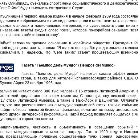
нять Олимпиаду, съехались спортсмены социалистического и демократическо
"Сеге Таймс" будет выходить ежедневно в Сеуле.
публикацией первого номера издания в начале февраля 1989 года состоялас
оделился с собравшимися своим видением о роли и месте газеты в современно
 рамки клановых и национальных интересов, но существовать ради мира и 
 название газеты входит слово "сеге", которое по-корейски означает "все
ловечество, любите свою страну".
Таймс" заложила прочное основание в корейском обществе. Президент Р
ней годовщины газеты, заявил: "Я высоко ценю работу издательского коллекти
сионализм. Я надеюсь, что "Сеге Таймс" станет процветающим всемирно
.
Газета "Тьемпос дель Мундо" (Tiempos del Mundo)
Газета "Тьемпос дель Мундо" является самым эффективны
ериканских стран, а также для жителей испаноговорящих районов США. 
Буэнос-Айрес 23 ноября 1996 года.
ельно ее читают около 380 тыс. человек в 16 странах Латинской Америки, 
ых отелей предлагают ее своим клиентам. С помощью спутниковой связи 
 17 стран Латинской Америки, а также в Нью-Йорк и Вашингтон. Отличит
то, что она рассказывает как о международных событиях, так и о события
найдет обзоры новостей бизнеса, финансов, политики по всему американско
ного другой интересной информации. Такой подход позволяет общаться с ч
ународного характера газеты.
инципиальность, честность и объективность в освещении событий 
ленные международные и местные награды. Так, в 1999 году в Никара
ии, представляющие полярные общественные точки зрения, одновремен