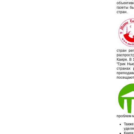
объективн
газеты б
стран.
стран ре
распрост
Каире. В 
"Грик Нь
странах 
преподав
посещают 
проблем м
Также
уделя
Книги