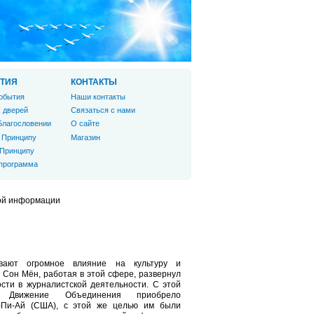
ТИЯ
КОНТАКТЫ
обытия
Наши контакты
 дверей
Связаться с нами
Благословении
О сайте
 Принципу
Магазин
 Принципу
 программа
ой информации
ют огромное влияние на культуру и
 Сон Мён, работая в этой сфере, развернул
сти в журналистской деятельности. С этой
 Движение Объединения приобрело
-Пи-Ай (США), с этой же целью им были