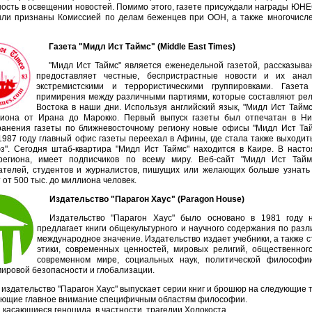
ость в освещении новостей. Помимо этого, газете присуждали награды ЮНЕС
ыли признаны Комиссией по делам беженцев при ООН, а также многочисл
Газета "Мидл Ист Таймс" (Middle East Times)
"Мидл Ист Таймс" является еженедельной газетой, рассказыв
предоставляет честные, беспристрастные новости и их ана
экстремистскими и террористическими группировками. Газет
примирения между различными партиями, которые составляют рел
Востока в наши дни. Используя английский язык, "Мидл Ист Тайм
гиона от Ирана до Марокко. Первый выпуск газеты был отпечатан в Ни
ранения газеты по ближневосточному региону новые офисы "Мидл Ист Та
1987 году главный офис газеты переехал в Афины, где стала также выходит
юз". Сегодня штаб-квартира "Мидл Ист Таймс" находится в Каире. В наст
региона, имеет подписчиков по всему миру. Веб-сайт "Мидл Ист Тай
ателей, студентов и журналистов, пишущих или желающих больше узнать 
от 500 тыс. до миллиона человек.
Издательство "Парагон Хаус" (Paragon House)
Издательство "Парагон Хаус" было основано в 1981 году 
предлагает книги общекультурного и научного содержания по раз
международное значение. Издательство издает учебники, а также 
этики, современных ценностей, мировых религий, общественно
современном мире, социальных наук, политической философии
ировой безопасности и глобализации.
 издательство "Парагон Хаус" выпускает серии книг и брошюр на следующие
ющие главное внимание специфичным областям философии.
, касающиеся геноцида, в частности, трагедии Холокоста.