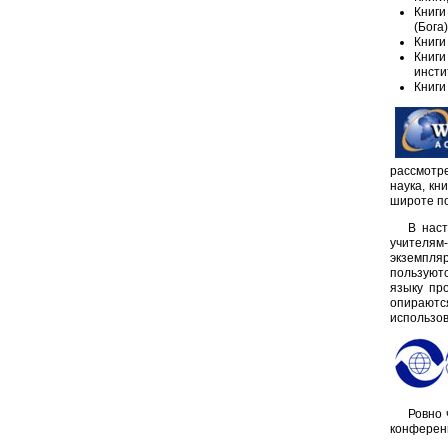
Книги
(Бога
Книги
Книги
инсти
Книги
рассмотре
наука, кн
широте п
В нас
учителям
экземпля
пользуютс
языку пр
опираются
использов
Ровно 
конферен