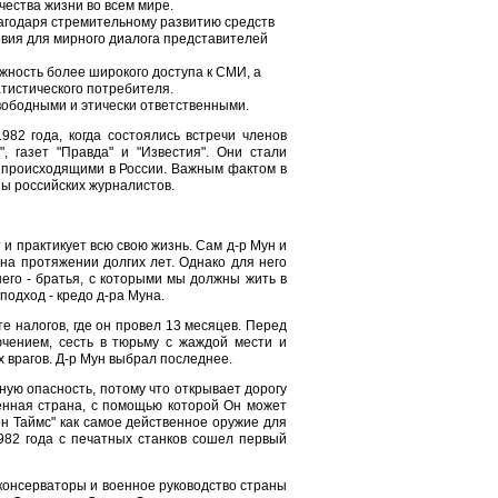
чества жизни во всем мире.
агодаря стремительному развитию средств
вия для мирного диалога представителей
жность более широкого доступа к СМИ, а
тистического потребителя.
вободными и этически ответственными.
82 года, когда состоялись встречи членов
 газет "Правда" и "Известия". Они стали
 происходящими в России. Важным фактом в
ы российских журналистов.
т и практикует всю свою жизнь. Сам д-р Мун и
а протяжении долгих лет. Однако для него
 него - братья, с которыми мы должны жить в
подход - кредо д-ра Муна.
е налогов, где он провел 13 месяцев. Перед
чением, сесть в тюрьму с жаждой мести и
х врагов. Д-р Мун выбрал последнее.
ную опасность, потому что открывает дорогу
венная страна, с помощью которой Он может
он Таймс" как самое действенное оружие для
982 года с печатных станков сошел первый
 консерваторы и военное руководство страны