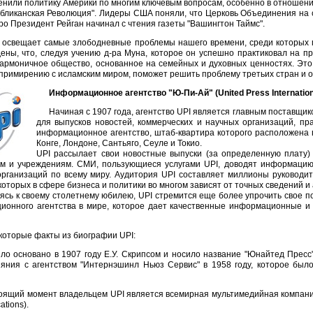
енили политику Америки по многим ключевым вопросам, особенно в отношени
убликанская Революция". Лидеры США поняли, что Церковь Объединения на 
ро Президент Рейган начинал с чтения газеты "Вашингтон Таймс".
 освещает самые злободневные проблемы нашего времени, среди которых п
ны, что, следуя учению д-ра Муна, которое он успешно практиковал на п
армоничное общество, основанное на семейных и духовных ценностях. Это
примирению с исламским миром, поможет решить проблему третьих стран и
Информационное агентство "Ю-Пи-Ай" (United Press Internation
Начиная с 1907 года, агентство UPI является главным поставщи
для выпусков новостей, коммерческих и научных организаций, пра
информационное агентство, штаб-квартира которого расположена в
Конге, Лондоне, Сантьяго, Сеуле и Токио.
UPI рассылает свои новостные выпуски (за определенную плату
ам и учреждениям. СМИ, пользующиеся услугами UPI, доводят информацию
рганизаций по всему миру. Аудитория UPI составляет миллионы руководит
оторых в сфере бизнеса и политики во многом зависят от точных сведений и 
сь к своему столетнему юбилею, UPI стремится еще более упрочить свое 
ионного агентства в мире, которое дает качественные информационные и 
которые факты из биографии UPI:
ло основано в 1907 году Е.У. Скрипсом и носило название "Юнайтед Прес
ияния с агентством "Интернэшинл Ньюз Сервис" в 1958 году, которое был
оящий момент владельцем UPI является всемирная мультимедийная компани
tions).