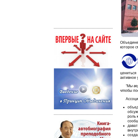
Объедине
которое с
цениться
активное 
"Мы ве
чтобы по
Ассоци
объед
обсуж
роль 
сообщ
дават
внутр
созда