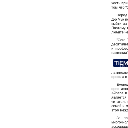
честь при
том, что 
Перед 
Д-р Мун п
выйти за
Поэтому в
любите че
"Сеге 
десятилет
и профес
названии"
латиноам
прошла в 
Еженед
престижн
Айреса в
является 
читатель 
семей и м
этом межд
За пр
многочис
ассоциац