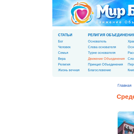
СТАТЬИ
РЕЛИГИЯ ОБЪЕДИНЕНИ
Бог
Основатель
Хра
Человек
Слова основателя
Осн
Cемья
Турне основателя
Рас
Вера
Движение Объединения
Сло
Религия
Принцип Объединения
Пер
Жизнь вечная
Благословение
Кни
Главная
Сред