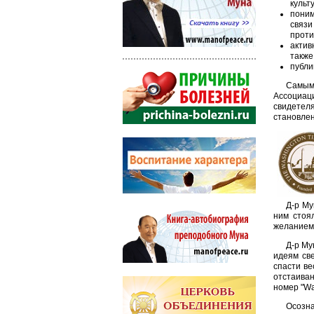
культ
поним
связи
проти
актив
также
публи
Самым 
Ассоциац
свидетел
становлен
Д-р Му
ним стоя
желанием 
Д-р Му
идеям све
спасти ве
отстаива
номер "Wa
Осозна