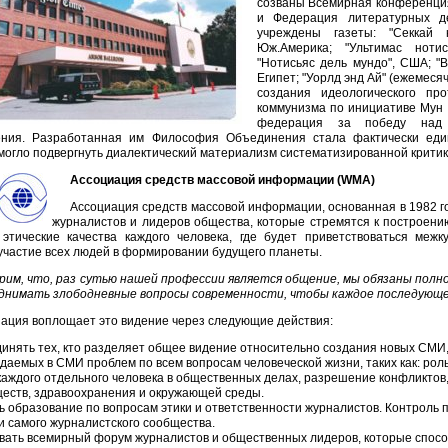
созваны Всемирная конференци
и Федерация литературных д
учреждены газеты: "Секкай 
Юж.Америка; "Ультимас нотис
"Нотисьяс дель мундо", США; "
Египет; "Уорлд энд Ай" (ежемеся
создания идеологического пр
коммунизма по инициативе Мун
федерация за победу над
ния. Разработанная им Философия Объединения стала фактически еди
могло подвергнуть диалектический материализм систематизированной критике
Ассоциация средств массовой информации (WMA)
Ассоциация средств массовой информации, основанная в 1982 
журналистов и лидеров общества, которые стремятся к построению
 этические качества каждого человека, где будет приветствоваться меж
участие всех людей в формировании будущего планеты.
рим, что, раз сутью нашей профессии является общение, мы обязаны полн
днимать злободневные вопросы современности, чтобы каждое последующе
ация воплощает это видение через следующие действия:
инять тех, кто разделяет общее видение относительно создания новых СМИ, 
даемых в СМИ проблем по всем вопросам человеческой жизни, таких как: рол
каждого отдельного человека в общественных делах, разрешение конфликтов,
еств, здравоохранения и окружающей среды.
ь образование по вопросам этики и ответственности журналистов. Контроль 
и самого журналистского сообщества.
вать всемирный форум журналистов и общественных лидеров, которые спосо