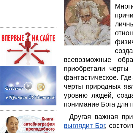
Мног
причи
личн
отно
физич
созд
всевозможные обр
приобретали черты 
фантастическое. Где-
черты природных яв
уровню людей, созд
понимание Бога для 
Другая важная пр
выглядит Бог
, состои