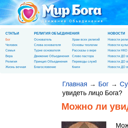
СТАТЬИ
РЕЛИГИЯ ОБЪЕДИНЕНИЯ
НОВОСТИ
Бог
Основатель
Храм всех религий
Новости рели
Человек
Слова основателя
Основы теологии
Новости куль
Cемья
Турне основателя
Рассказы о вере
Новости НКО
Вера
Движение Объединения
Слово пастора
Новости ДО в
Религия
Принцип Объединения
Переводы служб
Новости ДО в
Жизнь вечная
Благословение
Книги
Новости ДО в
Главная
Бог
Су
→
→
увидеть лицо Бога?
Можно ли уви
Мож