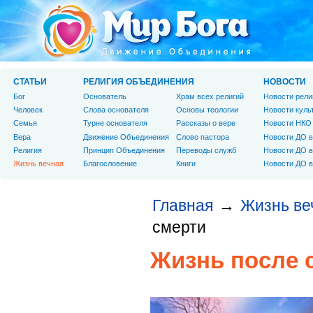
СТАТЬИ
РЕЛИГИЯ ОБЪЕДИНЕНИЯ
НОВОСТИ
Бог
Основатель
Храм всех религий
Новости рели
Человек
Слова основателя
Основы теологии
Новости куль
Cемья
Турне основателя
Рассказы о вере
Новости НКО
Вера
Движение Объединения
Слово пастора
Новости ДО в
Религия
Принцип Объединения
Переводы служб
Новости ДО в
Жизнь вечная
Благословение
Книги
Новости ДО в
Главная
Жизнь ве
→
смерти
Жизнь после 