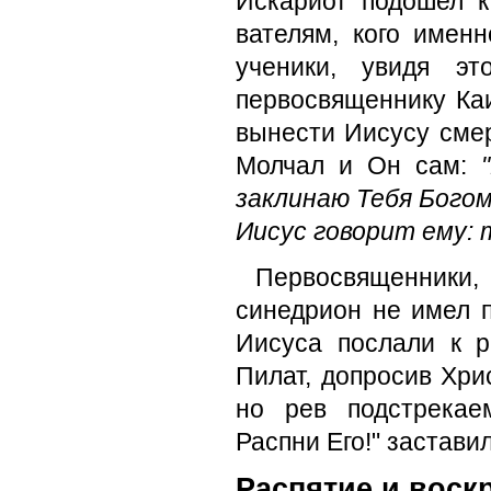
Искариот подошел к
вателям, кого имен
ученики, увидя эт
первосвященнику Ка
вы­нести Иисусу смер
Молчал и Он сам:
заклинаю Тебя Богом
Иисус говорит ему: т
Первосвященники,
синедри­он не имел 
Иисуса послали к 
Пилат, до­просив Хри
но рев подстрекае
Распни Его!" застави
Распятие и воск