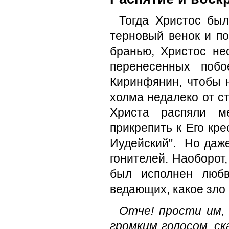
Тогда Христос был
терно­вый венок и 
бранью, Христос не
перенесенных побо
Киринфянин, чтобы 
холма недалеко от с
Христа распяли м
прикрепить к Его кр
Иудейский". Но даже
гонителей. Наоборот
был исполнен любв
ведающих, какое зло 
Отче! прости им, 
громким голосом, ска