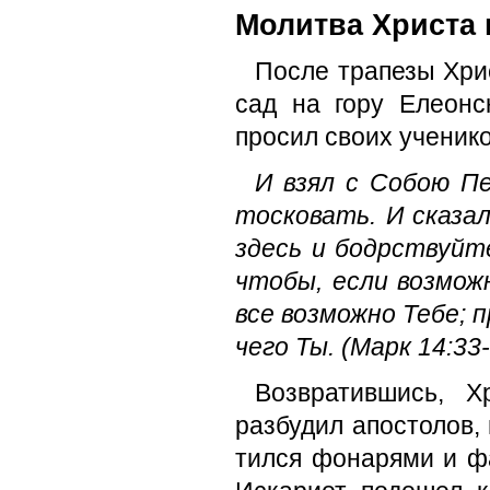
Молитва Христа 
После трапезы Хрис
сад на гору Елеон
просил своих ученико
И взял с Собою П
тос­ковать. И сказ
здесь и бодрствуйте
чтобы, если возможн
все возможно Тебе; п
чего Ты. (Марк 14:33
Возвратившись, Х
разбудил апостолов, 
тился фонарями и ф