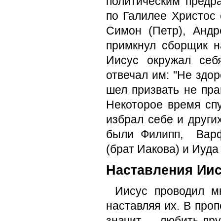
политическим предра
по Галилее Христос 
Симон (Петр), Анд
примкнул сборщик н
Иисус окружал себ
отвечал им: "Не здор
шел призвать не прав
Некоторое время спу
избрал себе и други
были Филипп, Вар­
(брат Иакова) и Иуда
Наставления Иис
Иисус проводил м
наставляя их. В проп
значит — любить друг