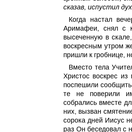
сказав, испустил дух.
Когда настал вече
Аримафеи, снял с к
высеченную в скале
воскресным утром же
пришли к гробнице, н
Вместо тела Учител
Христос воскрес из 
поспешили сообщить
те не поверили им
собрались вмес­те д
них, вызван смятение
сорока дней Иисус н
раз Он беседовал с н