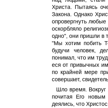
Христа. Пы­таясь о
Закона. Однако Хрис
опроверг­нуть любые 
оскорбляло религиоз
од­но", они пришли в 
"Мы хотим побить Т
будучи человек, де
понимал, что им труд
еся от привычных им
по крайней мере пр
совершает, свидетель
Шло время. Вокруг
почитая Его новым
деялись, что Христос