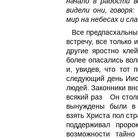
начало в ра­дости в
видели они, говоря:
мир на небесах и слав
Все предпасхальные
встречу, все только 
другие яростно кле
более опасались вол
и, увидев, что тот 
следующий день Иис
людей. Законники вно
всякий раз Он столь
вынуждены были в 
взять Христа пол стр
поддерживал проро
возможности тайно