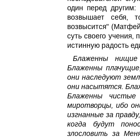
один перед другим: 
возвышает се­бя, 
возвысится" (Матфей
суть своего учения, 
истинную радость ед
Блаженны нищие
Блаженны плачущие
они наследу­ют зем
они насытятся. Бла
Блаженны чистые 
миротворцы, ибо он
изгнанные за правду
когда будут поно
злословить за Мен