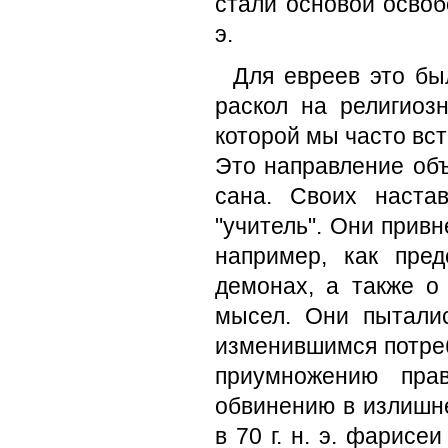
стали основой освобо
э.
Для евреев это бы
раскол на религиоз
которой мы часто вс
Это направление объ
сана. Своих наста
"учитель". Они при­в
например, как пре
демонах, а также о
мысел. Они пыталис
изменившимся потреб
приумножению пра
обвинению в излишн
в 70 г. н. э. фарисе