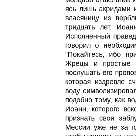
ясь лишь акридами 
власяницу из вербл
тридцать лет, Иоан
Исполненный правед
говорил о необ­ход
"Покайтесь, ибо пр
Жрецы и простые 
послушать его пропо
которая издревле с
воду симво­лизирова
подобно тому, как в
Иоанн, которого вск
признать свои забл
Мессии уже не за г