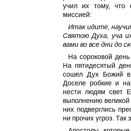
учил их тому, что
миссией:
Итак идите, научи
Святою Духа, уча их
вами во все дни до с
На сороковой день
На пятидесятый день
сошел Дух Божий в
Доселе робкие и н
нести людям свет Е
выполнению ве­ликой
них подверглись пре
ни прочих угроз. Так
Апостолы, которые