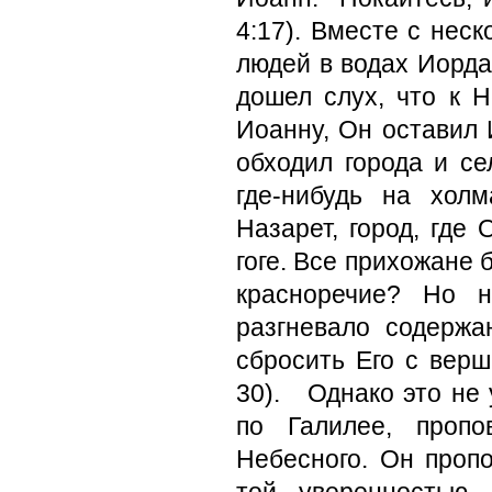
4:17). Вместе с нес
людей в водах Иорда
дошел слух, что к 
Иоанну, Он оставил 
обходил города и се
где-ни­будь на хо
Назарет, город, где
гоге. Все прихожане 
красноречие? Но 
разгневало содержа
сбросить Его с верш
30). Однако это не 
по Галилее, пропо
Небесного. Он проп