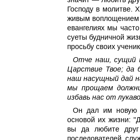
Господу в молитве. 
живым воплощением с
евангелиях мы часто
суеты будничной жизн
просьбу своих ученик
Отче наш, сущий н
Царствие Твое; да б
наш насущный дай на
мы про­щаем должн
избавь нас от лукаво
Он дал им новую 
основой их жизни: "Д
вы да любите друг 
последователей слу­