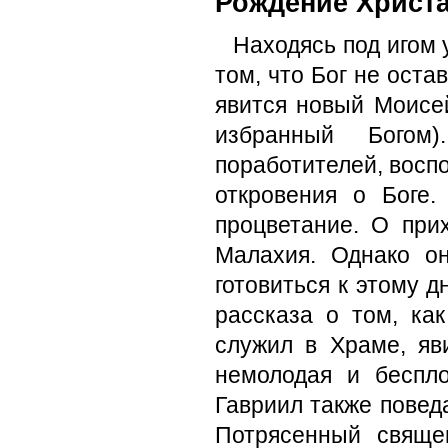
Рождение Христа
Находясь под игом 
том, что Бог не остав
явится новый Моисей
избранный Богом
поработителей, восп
откровения о Боге
процветание. О при
Малахия. Од­нако о
готовиться к этому д
рассказа о том, ка
служил в Храме, яв
немолодая и бес­п
Гавриил также поведа
Потрясенный свяще