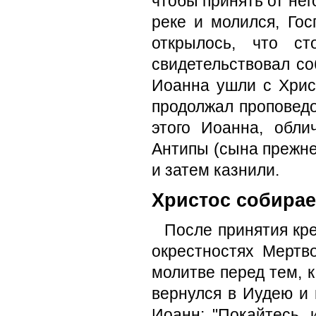
чтобы принять от нег
реке и молился, Го
открылось, что 
свидетельствовал со
Иоанна ушли с Хрис
продолжал проповедо
этого Иоанна, обл
Антипы (сына преж­не
и затем казнили.
Христос собирае
После принятия кр
окрестностях Мертв
молитве перед тем, к
вернулся в Иудею и 
Иоанн: "Покайтесь, 