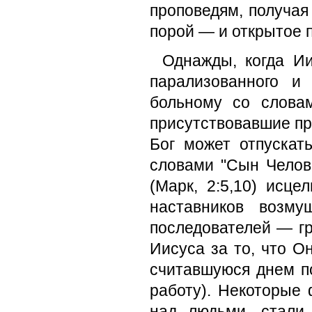
проповедям, получая
порой — и открытое 
Однажды, когда Ии
парализованного и
больному со словам
присутствовавшие при
Бог может отпускать
словами "Сын Че­лов
(Марк, 2:5,10) исце
настав­ников возм
последователей — гр
Иисуса за то, что О
считавшуюся днем по
работу). Не­которые
над людьми, стали 