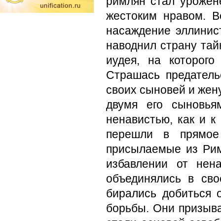
римлян стал урожен
жестоким нра­вом. 
насаждение эллинист
наводнил страну тай
иудея, на которог
Страшась пре­дател
своих сыновей и жен
двумя его сыно­вь
ненавистью, как и к
перешли в прямое 
присылаемые из Рим
избав­лении от нен
объединялись в сво
бирались добиться 
борьбы. Они при­зыв