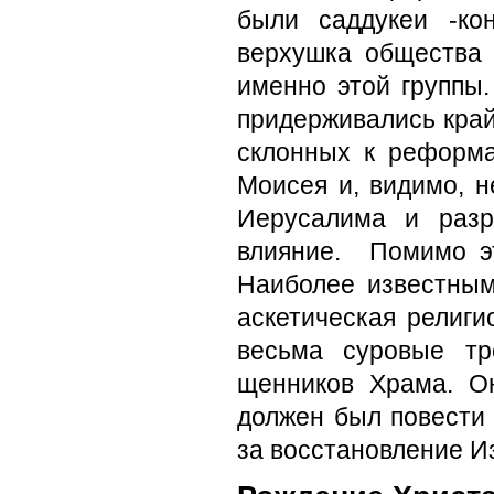
были саддукеи -ко
верхушка общества 
именно этой груп­пы
при­держивались край
склон­ных к реформ
Моисея и, видимо, 
Иерусалима и разр
влияние. Помимо эт
Наиболее известны
аскети­ческая религ
весьма суровые тр
щенников Храма. Он
должен был повести 
за восстановление И