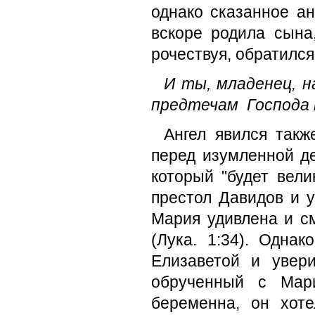
однако сказанное а
вскоре родила сына
рочествуя, обратился
И ты, младенец, н
предтечам Господа п
Ангел явился такж
перед изумленной де
который "будет вели
престол Давидов и у
Ма­рия удивлена и с
(Лука. 1:34). Одна
Елизаветой и увер
обрученный с Мар
беременна, он хот