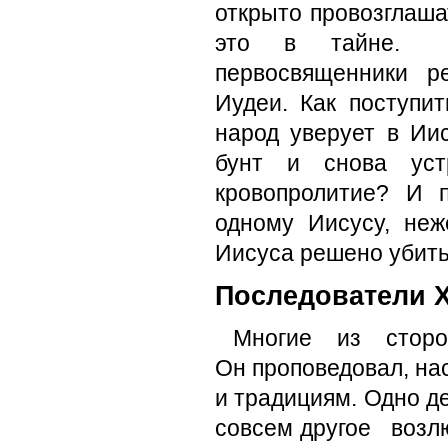
открыто провоз­глаш
это в тайне. О
первосвященники р
Иудеи. Как поступи
народ уверует в Иис
бунт и снова уст
кровопролитие? И 
одному Иисусу, неж
Иисуса решено убить
Последователи 
Многие из сторонн
Он проповедовал, н
и традици­ям. Одно 
совсем другое возлю