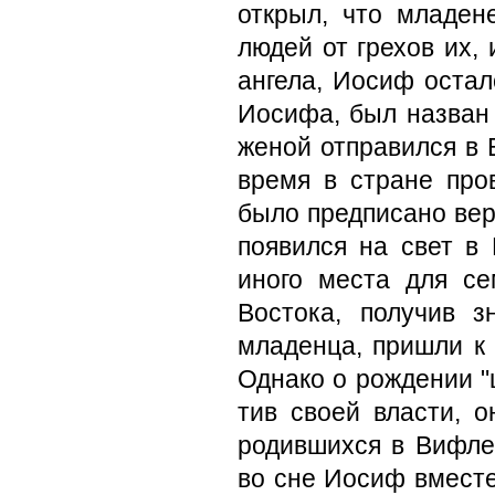
открыл, что младене
людей от грехов их,
ангела, Иосиф оста
Иоси­фа, был назва
женой отправился в 
время в стране про
было предписа­но вер
появился на свет в
иного мес­та для с
Востока, получив 
младенца, пришли к 
Однако о рождении "
тив своей власти, о
родившихся в Виф­л
во сне Иосиф вмест