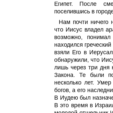
Египет. После см
поселившись в город
Нам почти ничего 
что Иисус владел ар
возможно, понимал
находился грече­ский
взяли Его в Иеруса
обнаружили, что Иису
лишь через три дня
Закона. Те были 
несколько лет. Умер
богов, а его наследн
В Иудею был назначе
В это время в Израи
молодой отшельник И