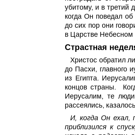
убитому, и в третий 
когда Он поведал об
до сих пор они говор
в Царстве Небесном (
Страстная недел
Христос обратил ли
до Пасхи, главного и
из Египта. Иерусал
концов страны. Ког
Иерусалим, те люди
рассеялись, каза­лос
И, когда Он ехал,
приблизился к спус