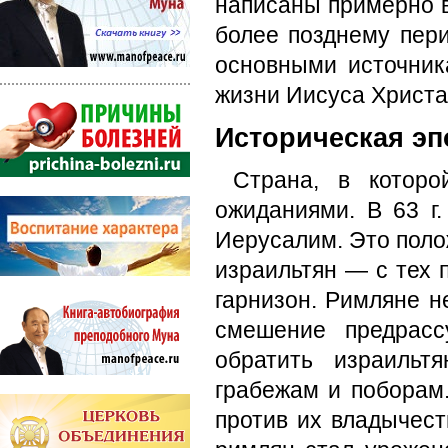
написаны примерно в 5
более позднему пери
основными источник
жизни Иисуса Христа
Историческая эп
Страна, в котор
ожиданиями. В 63 г.
Иеру­салим. Это поло
израильтян — с тех 
гарнизон. Римляне н
смешение предрас­
обратить израильт
грабежам и поборам
про­тив их владычест