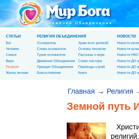
СТАТЬИ
РЕЛИГИЯ ОБЪЕДИНЕНИЯ
НОВОСТИ
Бог
Основатель
Храм всех религий
Новости рели
Человек
Слова основателя
Основы теологии
Новости куль
Cемья
Турне основателя
Рассказы о вере
Новости НКО
Вера
Движение Объединения
Слово пастора
Новости ДО в
Религия
Принцип Объединения
Переводы служб
Новости ДО в
Жизнь вечная
Благословение
Книги
Новости ДО в
Главная
Религия
→
Земной путь 
Христ
религий