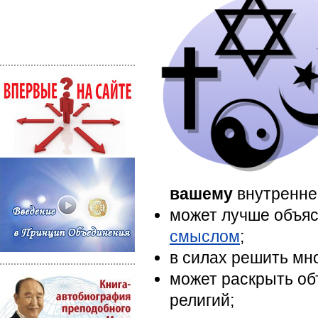
вашему
внутренне
может лучше объя
смыслом
;
в силах решить мн
может раскрыть объ
религий;