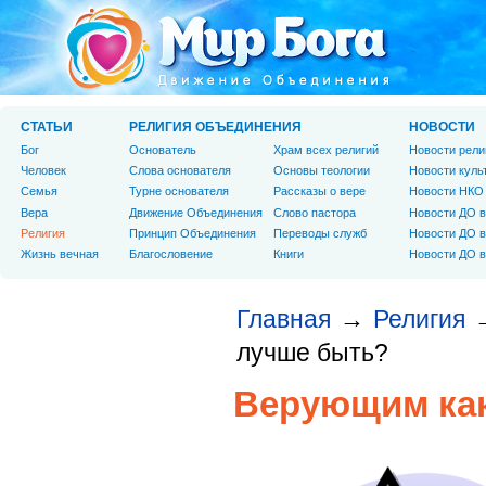
СТАТЬИ
РЕЛИГИЯ ОБЪЕДИНЕНИЯ
НОВОСТИ
Бог
Основатель
Храм всех религий
Новости рели
Человек
Слова основателя
Основы теологии
Новости куль
Cемья
Турне основателя
Рассказы о вере
Новости НКО
Вера
Движение Объединения
Слово пастора
Новости ДО в
Религия
Принцип Объединения
Переводы служб
Новости ДО в
Жизнь вечная
Благословение
Книги
Новости ДО в
Главная
Религия
→
лучше быть?
Верующим как