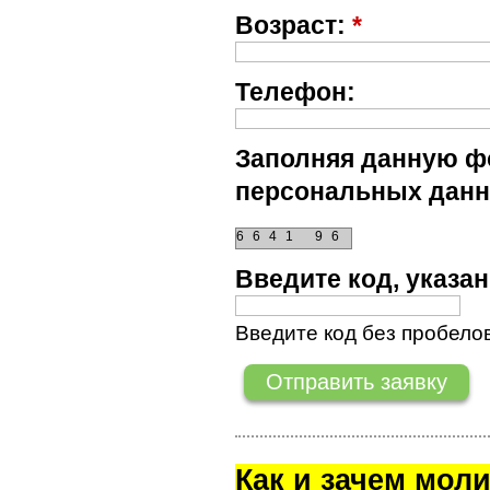
Возраст:
*
Телефон:
Заполняя данную фо
персональных данн
6
6
4
1
9
6
Введите код, указ
Введите код без пробелов
Как и зачем мол