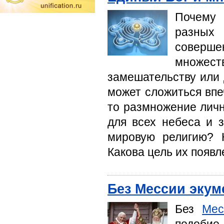
Почему 
разных
соверше
множест
замешательству или 
может сложиться впеч
то размножение личн
для всех небеса и 
мировую религию? 
Какова цель их появ
Без Мессии экум
Без
Мес
подобие