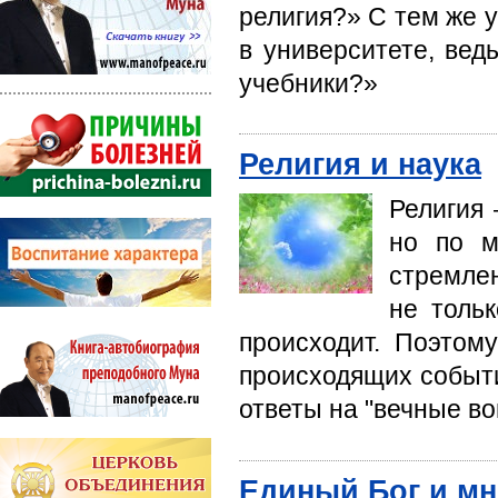
религия?» С тем же 
в университете, вед
учебники?»
Религия и наука
Религия 
но по м
стремле
не тольк
происходит. Поэтом
происходящих собы­т
ответы на "вечные во
Единый Бог и мн