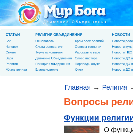
СТАТЬИ
РЕЛИГИЯ ОБЪЕДИНЕНИЯ
НОВОСТИ
Бог
Основатель
Храм всех религий
Новости рели
Человек
Слова основателя
Основы теологии
Новости куль
Cемья
Турне основателя
Рассказы о вере
Новости НКО
Вера
Движение Объединения
Слово пастора
Новости ДО в
Религия
Принцип Объединения
Переводы служб
Новости ДО в
Жизнь вечная
Благословение
Книги
Новости ДО в
Главная
Религия
→
Вопросы рел
Функции религи
О функци