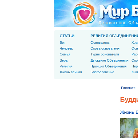
СТАТЬИ
РЕЛИГИЯ ОБЪЕДИНЕНИ
Бог
Основатель
Хра
Человек
Слова основателя
Осн
Cемья
Турне основателя
Рас
Вера
Движение Объединения
Сло
Религия
Принцип Объединения
Пер
Жизнь вечная
Благословение
Кни
Главная
Будд
Жизнь 