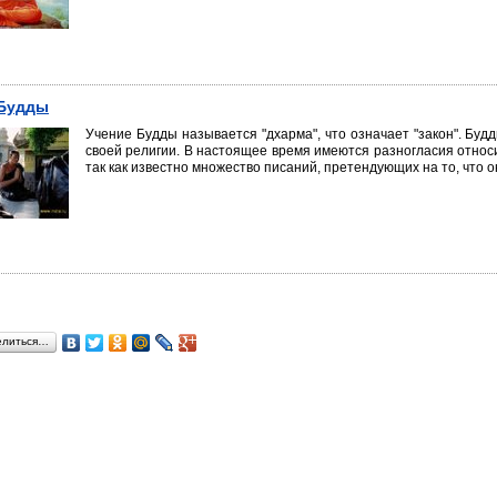
 Будды
Учение Будды называется "дхарма", что означает "закон". Буд
своей религии. В настоящее время имеются разногласия отно­си
так как известно множество писаний, претендующих на то, что 
елиться…