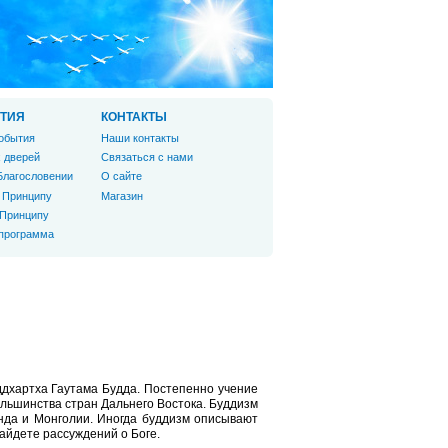
ТИЯ
КОНТАКТЫ
обытия
Наши контакты
 дверей
Связаться с нами
Благословении
О сайте
 Принципу
Магазин
 Принципу
 программа
ддхартха Гаутама Будда. Постепенно учение
ольшинства стран Дальнего Востока. Буддизм
анда и Монголии. Иногда буддизм описывают
найдете рассуждений о Боге.