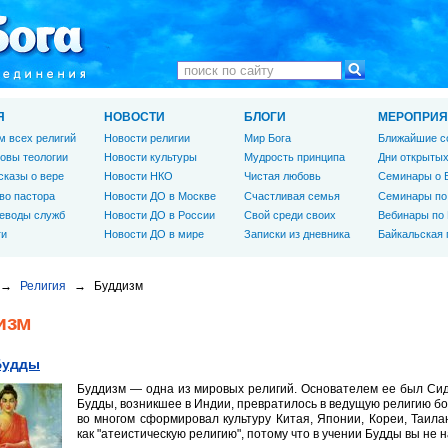
Я
НОВОСТИ
БЛОГИ
МЕРОПРИЯ
м всех религий
Новости религии
Мир Бога
Ближайшие с
овы теологии
Новости культуры
Мудрость принципа
Дни открытых
сказы о вере
Новости НКО
Чистая любовь
Семинары о 
во пастора
Новости ДО в Москве
Счастливая семья
Семинары по
еводы служб
Новости ДО в России
Свой среди своих
Вебинары по
ги
Новости ДО в мире
Записки из дневника
Байкальская
→
Религия
→
Буддизм
изм
Будды
Буддизм — одна из мировых религий. Осно­вателем ее был Си
Будды, возникшее в Ин­дии, превратилось в ведущую религию б
во многом сформировал культуру Китая, Япо­нии, Кореи, Таил
как "атеисти­ческую религию", потому что в учении Будды вы не 