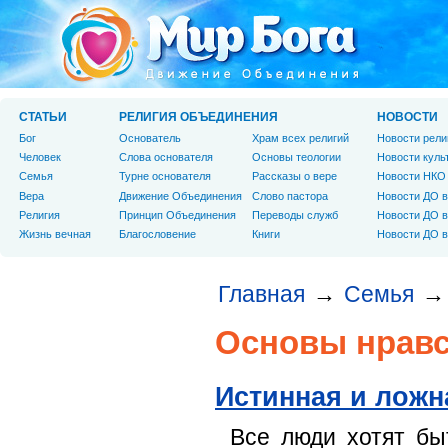
СТАТЬИ
РЕЛИГИЯ ОБЪЕДИНЕНИЯ
НОВОСТИ
Бог
Основатель
Храм всех религий
Новости рели
Человек
Слова основателя
Основы теологии
Новости куль
Cемья
Турне основателя
Рассказы о вере
Новости НКО
Вера
Движение Объединения
Слово пастора
Новости ДО в
Религия
Принцип Объединения
Переводы служб
Новости ДО в
Жизнь вечная
Благословение
Книги
Новости ДО в
Главная
Семья
→
→
Основы нравс
Истинная и лож
Все люди хотят бы