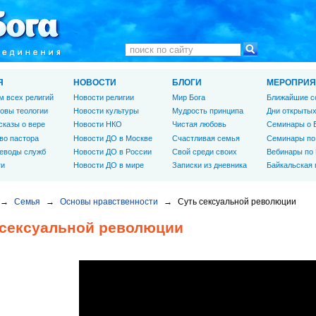
Я
НОВОСТИ
БЛОГИ
МЕРОПРИЯ
м всех религий
Новости религии
Мир Бога
Ближайшие с
овы теологии
Новости культуры
Мудрость принципа
Дни открытых
сказы о вере
Новости НКО
Чистая любовь
Семинары о 
во пастора
Новости ДО в Москве
Счастливая семья
Семинары по
еводы служб
Новости ДО в России
Свой среди своих
Вебинары по
ги
Новости ДО в мире
Записки из дневника
Байкальская
→
Семья
→
Основы нравственности
→
Суть сексуальной революции
 сексуальной революции