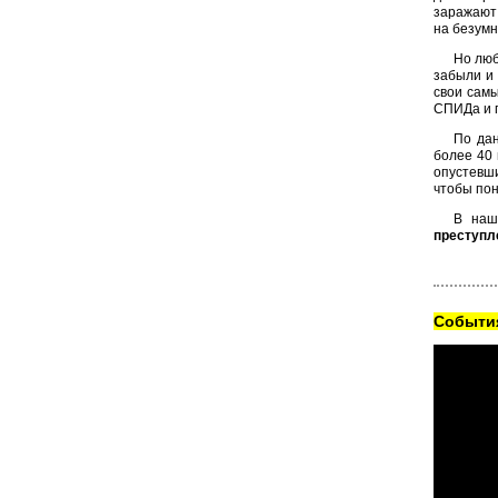
заражают 
на безумн
Но люб
забыли и 
свои самы
СПИДа и п
По дан
более 40 
опустевши
чтобы пон
В наш
преступле
Cобытия