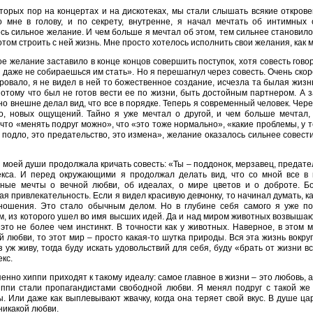
торых пор на концертах и на дискотеках, мы стали слышать всякие откров
о мне в голову, и по секрету, внутренне, я начал мечтать об интимных
сь сильное желание. И чем больше я мечтал об этом, тем сильнее становилос
потом строить с ней жизнь. Мне просто хотелось исполнить свои желания, как м
е желание заставило в конце концов совершить поступок, хотя совесть говор
и даже не собираешься им стать». Но я перешагнул через совесть. Очень ско
ровало, я не видел в ней то божественное создание, исчезла та былая жизн
потому что был не готов вести ее по жизни, быть достойным партнером. А 
но внешне делал вид, что все в порядке. Теперь я современный человек. Чере
го, новых ощущений. Тайно я уже мечтал о другой, и чем больше мечтал,
 что «менять подруг можно», что «это тоже нормально», «какие проблемы, у т
 подло, это предательство, это измена», желание оказалось сильнее совести
 моей души продолжала кричать совесть: «Ты – поддонок, мерзавец, предател
екса. И перед окружающими я продолжал делать вид, что со мной все в
ные мечты о вечной любви, об идеалах, о мире цветов и о доброте. Б
ая привлекательность. Если я видел красивую девчонку, то начинал думать, ка
ношения. Это стало обычным делом. Но в глубине себя самого я уже п
, из которого ушел во имя высших идей. Да и над миром животных возвышаюс
это не более чем инстинкт. В точности как у животных. Наверное, в этом 
 любви, то этот мир – просто какая-то шутка природы. Вся эта жизнь вокру
з уж живу, тогда буду искать удовольствий для себя, буду «брать от жизни 
екс.
енно хиппи приходят к такому идеалу: самое главное в жизни – это любовь, а 
ппи стали пропагандистами свободной любви. Я менял подруг с такой же л
. Или даже как выплевывают жвачку, когда она теряет свой вкус. В душе ца
никакой любви.