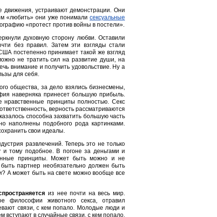
ие движения, устраивают демонстрации. Они
вом «любить» они уже понимали
сексуальные
ографию «протест против войны в постели».
еркнули духовную сторону любви. Оставили
очти без правил. Затем эти взгляды стали
США постепенно принимает такой же взгляд
можно не тратить сил на развитие души, на
ечь внимание и получить удовольствие. Ну а
льзы для себя.
ого общества, за дело взялись бизнесмены,
фия наверняка принесет большую прибыль.
е нравственные принципы полностью. Секс
 ответственность, верность рассматриваются
казалось способна захватить большую часть
но наполнены подобного рода картинками.
сохранить свои идеалы.
дустрия развлечений. Теперь это не только
 и тому подобное. В погоне за деньгами и
енные принципы. Может быть можно и не
т быть партнер необязательно должен быть
и? А может быть на свете можно вообще все
спространяется
из нее почти на весь мир.
ное философии животного секса, отравил
евают связи, с кем попало. Молодые люди и
м вступают в случайные связи, с кем попало,