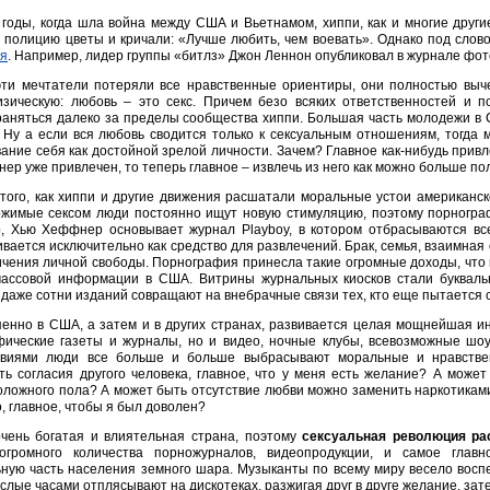
 годы, когда шла война между США и Вьетнамом, хиппи, как и многие друг
в полицию цветы и кричали: «Лучше любить, чем воевать». Однако под сло
я
. Например, лидер группы «битлз» Джон Леннон опубликовал в журнале фот
эти мечтатели потеряли все нравственные ориентиры, они полностью выч
изическую: любовь – это секс. Причем безо всяких ответственностей и п
раняться далеко за пределы сообщества хиппи. Большая часть молодежи в 
 Ну а если вся любовь сводится только к сексуальным отношениям, тогда 
ние себя как достойной зрелой личности. Зачем? Главное как-нибудь привл
нер уже привлечен, то теперь главное – извлечь из него как можно больше по
того, как хиппи и другие движения расшатали моральные устои американск
ржимые сексом люди постоянно ищут новую стимуляцию, поэтому порногра
, Хью Хеффнер основывает журнал Playboy, в котором отбрасываются вс
вается исключительно как средство для развлечений. Брак, семья, взаимная
ичения личной свободы. Порнография принесла такие огромные доходы, что 
массовой информации в США. Витрины журнальных киосков стали букваль
 даже сотни изданий совращают на внебрачные связи тех, кто еще пытается 
енно в США, а затем и в других странах, развивается целая мощнейшая ин
фические газеты и журналы, но и видео, ночные клубы, всевозможные шоу
твиями люди все больше и больше выбрасывают моральные и нравств
ть согласия другого человека, главное, что у меня есть желание? А може
ложного пола? А может быть отсутствие любви можно заменить наркотикам
о, главное, чтобы я был доволен?
ень богатая и влиятельная страна, поэтому
сексуальная революция ра
огромного количества порножурналов, видеопродукции, и самое глав
ную часть населения земного шара. Музыканты по всему миру весело восп
слые часами отплясывают на дискотеках, разжигая друг в друге желание, зате