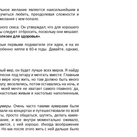
альное желание является наисильнейшим в
 учиться любить, преодолевая сложности и
желания с кем попало.
ого секса. Он утверждал, что для хорошего
 следует отбросить, поскольку они мешают.
полезен для здоровья»
.
рые первыми подхватили эти идеи, и на их
бенно хиппи в 60-е годы. Давайте, однако,
ый мир, он будет лучше всех миров. Я найду
 песни под гитару и мечтать вместе. Главным
ом мире хочу жить, но там должно быть много
угу, веселились, потом оставались на ночь, и
 моей мечте не хватает самого главного: да,
о настолько живым и настолько наполненным,
кумиры. Очень часто такими кумирами были
вали на концертах и путешествовали по всей
ы, просто общаться, шутить, делать какие-
ание, и все внутри моментально оживало,
вится, с ней хорошо. Иногда воображение
 Но как после этого жить с ней дальше было