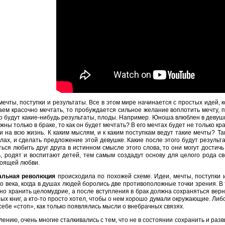
мечты, поступки и результаты. Все в этом мире начинается с простых идей, к
ем красочно мечтать, то пробуждается сильное желание воплотить мечту, п
 будут какие-нибудь результаты, плоды. Например. Юноша влюблен в девушку
жны только в браке, то как он будет мечтать? В его мечтах будет не только кр
и на всю жизнь. К каким мыслям, и к каким поступкам ведут такие мечты? 
лах, и сделать предложение этой девушке. Какие после этого будут результ
ться любить друг друга в истинном смысле этого слова, то они могут достич
, родят и воспитают детей, тем самым создадут основу для целого рода св
тоящей любви.
альная революция
происходила по похожей схеме. Идеи, мечты, поступки 
го века, когда в душах людей боролись две противоположные точки зрения. В
но хранить целомудрие, а после вступления в брак должна сохраняться верно
ых книг, а кто-то просто хотел, чтобы о нем хорошо думали окружающие. Либ
себе «стоп», как только появлялись мысли о внебрачных связях.
лению, очень многие сталкивались с тем, что не в состоянии сохранить и разв