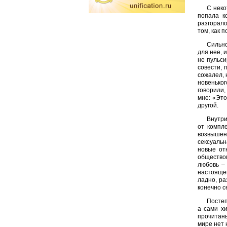
С неко
попала к
разгорало
том, как 
Сильно
для нее, 
не пульси
совести, 
сожалел, 
новенько
говорили,
мне: «Это
другой.
Внутри
от компл
возвышен
сексуальн
новые от
обществом
любовь – 
настоящей
ладно, ра
конечно с
Постеп
а сами хи
прочитаны
мире нет 