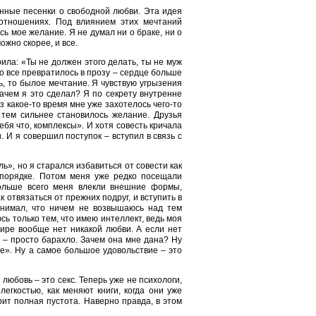
енные песенки о свободной любви. Эта идея
 отношениях. Под влиянием этих мечтаний
ь мое желание. Я не думал ни о браке, ни о
ожно скорее, и все.
ила: «Ты не должен этого делать, ты не муж
ро все превратилось в прозу – сердце больше
ь, то былое мечтание. Я чувствую угрызения
зачем я это сделал? Я по секрету внутренне
з какое-то время мне уже захотелось чего-то
 тем сильнее становилось желание. Друзья
ебя что, комплексы». И хотя совесть кричала
. И я совершил поступок – вступил в связь с
ь», но я старался избавиться от совести как
 порядке. Потом меня уже редко посещали
ольше всего меня влекли внешние формы,
к отвязаться от прежних подруг, и вступить в
онимал, что ничем не возвышаюсь над тем
ь только тем, что имею интеллект, ведь моя
мире вообще нет никакой любви. А если нет
г – просто барахло. Зачем она мне дана? Ну
все». Ну а самое большое удовольствие – это
любовь – это секс. Теперь уже не психологи,
егкостью, как меняют книги, когда они уже
рит полная пустота. Наверно правда, в этом