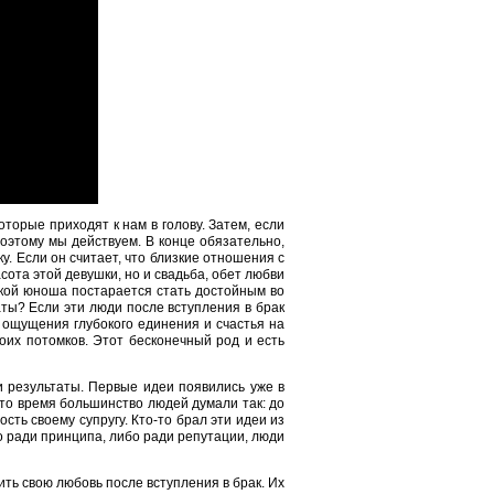
оторые приходят к нам в голову. Затем, если
оэтому мы действуем. В конце обязательно,
. Если он считает, что близкие отношения с
асота этой девушки, но и свадьба, обет любви
Такой юноша постарается стать достойным во
аты? Если эти люди после вступления в брак
ь ощущения глубокого единения и счастья на
оих потомков. Этот бесконечный род и есть
и результаты. Первые идеи появились уже в
 то время большинство людей думали так: до
сть своему супругу. Кто-то брал эти идеи из
о ради принципа, либо ради репутации, люди
ить свою любовь после вступления в брак. Их