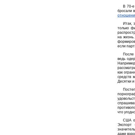
В 70-е
бросали 
отношени
Итак, 
только ф
распрост
на жизнь.
формирова
если парт
После 
ведь оде
Например
рассматри
как огран
средств 
Десятки и
Постеп
порногра
удовольс
спрашива
противопо
что угодн
США оч
Экспорт 
значитель
даже взро