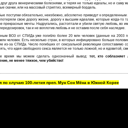
друг друга венерическими болезнями, и теряя не только идеалы, но и саму ж
ые скачки, или на массовый стриптиз, всемирный бордель.
ые поступки обязательно, неизбежно, абсолютно приведут к определенным р
потеряли свою дорогу жизни, дорогу к высшим идеалам, которые когда-то 
е прекрасные мечты. Надругались, растоптали и убили святую любовь, во имя
ередозировок, так и не воплотив любовь и не оставив после себя наследие.
ным ВОЗ от СПИДа уже погибло более 20 млн человек (данные на 2003 г
млн человек. Есть несколько стран, в которых инфицировано больше полови
е из-за СПИДа. Число погибших от сексуальной революции сопоставимо со
ять, что идея свободного секса является не только ложной, но и ядовитой, с
е время мы можем сделать однозначный вывод:
тот, кто соблазняет
ние, не менее тяжкое, чем убийство!
 по случаю 100-летия преп. Мун Сон Мёна в Южной Корее