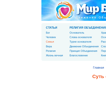
СТАТЬИ
РЕЛИГИЯ ОБЪЕДИНЕНИ
Бог
Основатель
Хра
Человек
Слова основателя
Осн
Cемья
Турне основателя
Рас
Вера
Движение Объединения
Сло
Религия
Принцип Объединения
Пер
Жизнь вечная
Благословение
Кни
Главная
Суть