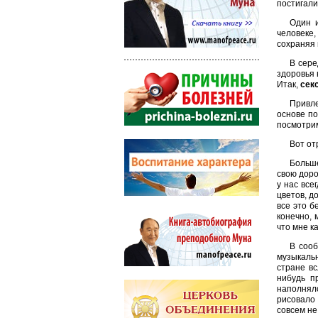
постигали
Один и
человеке
сохраняя 
В сере
здоровья 
Итак,
сек
Привле
основе по
посмотрим
Вот от
Больше
свою доро
у нас все
цветов, д
все это б
конечно, 
что мне к
В сооб
музыкальн
стране вс
нибудь п
наполнял
рисовало 
совсем не