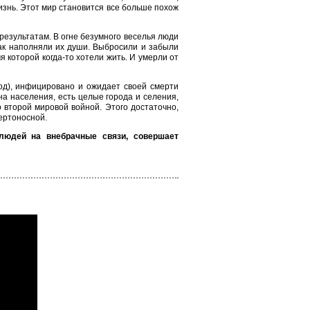
изнь. Этот мир становится все больше похож
езультатам. В огне безумного веселья люди
так наполняли их души. Выбросили и забыли
 которой когда-то хотели жить. И умерли от
од), инфицировано и ожидает своей смерти
на населения, есть целые города и селения,
 второй мировой войной. Этого достаточно,
мертоносной.
 людей на внебрачные связи, совершает