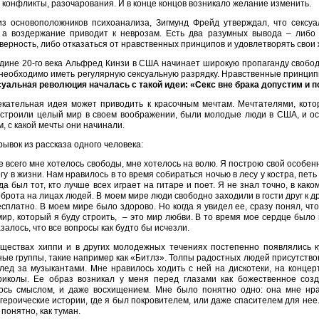
 конфликты, разочарования. И в конце концов возникало желание изменить.
з основоположников психоанализа, Зигмунд Фрейд утверждал, что сексу
, а воздержание приводит к неврозам. Есть два разумных вывода – либо
верность, либо отказаться от нравственных принципов и удовлетворять свои 
дине 20-го века Альфред Кинзи в США начинает широкую пропаганду свободн
необходимо иметь регулярную сексуальную разрядку. Нравственные принципы
суальная революция началась с такой идеи: «Секс вне брака допустим и 
кательная идея может приводить к красочным мечтам. Мечтателями, кото
строили целый мир в своем воображении, были молодые люди в США, и осо
, с какой мечты они начинали.
рывок из рассказа одного человека:
 всего мне хотелось свободы, мне хотелось на волю. Я построю свой особенн
гу в жизни. Нам нравилось в то время собираться ночью в лесу у костра, петь
гда был тот, кто лучше всех играет на гитаре и поет. Я не знал точно, в как
оброта на лицах людей. В моем мире люди свободно заходили в гости друг к др
есплатно. В моем мире было здорово. Но когда я увидел ее, сразу понял, что
мир, который я буду строить, – это мир любви. В то время мое сердце был
азалось, что все вопросы как будто бы исчезли.
ществах хиппи и в других молодежных течениях постепенно появлялись 
ые группы, такие например как «Битлз». Толпы радостных людей присутство
лед за музыкантами. Мне нравилось ходить с ней на дискотеки, на концерт
риколы. Ее образ возникал у меня перед глазами как божественное созд
ось смыслом, и даже восхищением. Мне было понятно одно: она мне нра
героические истории, где я был покровителем, или даже спасителем для нее.
 понятно, как туман.