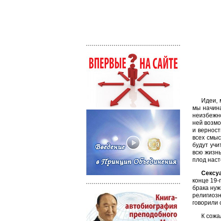
Идеи, 
мы начина
неизбежно
ней возмо
и верност
всех смыс
будут учи
всю жизнь
плод нас
Сексу
конце 19-
брака нуж
религиозн
говорили 
К сожа