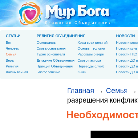
СТАТЬИ
РЕЛИГИЯ ОБЪЕДИНЕНИЯ
НОВОСТИ
Бог
Основатель
Храм всех религий
Новости рели
Человек
Слова основателя
Основы теологии
Новости куль
Cемья
Турне основателя
Рассказы о вере
Новости НКО
Вера
Движение Объединения
Слово пастора
Новости ДО в
Религия
Принцип Объединения
Переводы служб
Новости ДО в
Жизнь вечная
Благословение
Книги
Новости ДО в
Главная
Семья
→
→
разрешения конфлик
Необходимост