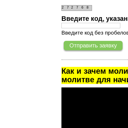
2
7
2
7
6
8
Введите код, указ
Введите код без пробелов
Как и зачем мол
молитве для на