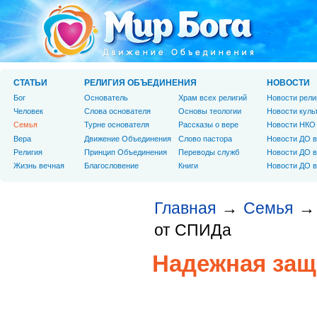
СТАТЬИ
РЕЛИГИЯ ОБЪЕДИНЕНИЯ
НОВОСТИ
Бог
Основатель
Храм всех религий
Новости рели
Человек
Слова основателя
Основы теологии
Новости куль
Cемья
Турне основателя
Рассказы о вере
Новости НКО
Вера
Движение Объединения
Слово пастора
Новости ДО в
Религия
Принцип Объединения
Переводы служб
Новости ДО в
Жизнь вечная
Благословение
Книги
Новости ДО в
Главная
Семья
→
→
от СПИДа
Надежная защ