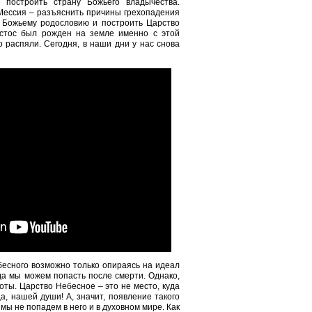
 построить страну Божьего владычества.
Мессия – разъяснить причины грехопадения
к Божьему родословию и построить Царство
стос был рожден на земле именно с этой
о распяли. Сегодня, в наши дни у нас снова
есного возможно только опираясь на идеал
да мы можем попасть после смерти. Однако,
оты. Царство Небесное – это не место, куда
а, нашей души! А, значит, появление такого
мы не попадем в него и в духовном мире. Как