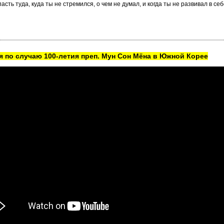
асть туда, куда ты не стремился, о чем не думал, и когда ты не развивал в с
 по случаю 100-летия преп. Мун Сон Мёна в Южной Корее