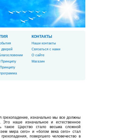
ТИЯ
КОНТАКТЫ
обытия
Наши контакты
 дверей
Связаться с нами
Благословении
О сайте
 Принципу
Магазин
 Принципу
 программа
л грехопадение, изначально мы все должны
. Это наше изначальное и естественное
ть такое Царство стало весьма сложной
язем мира сего» и «богом века сего» стал
 грехопадения, повергшего человечество в