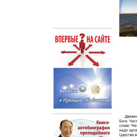
Движен
Бога. Час
слово "Не
надо идти
Царства в