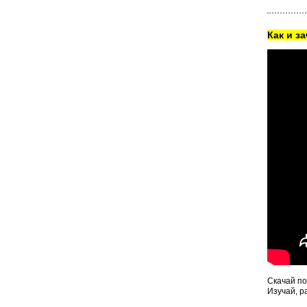
Как и з
Скачай по
Изучай, р