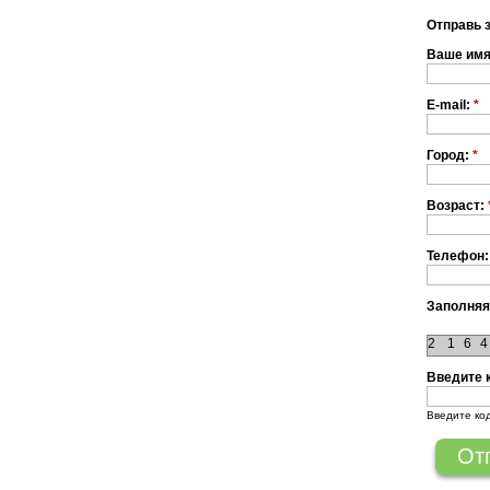
Отправь 
Ваше им
E-mail:
*
Город:
*
Возраст:
Телефон:
Заполняя
2
1
6
4
Введите 
Введите ко