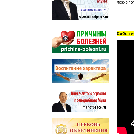
можно поп
Cобытия