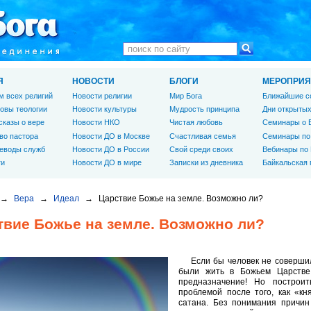
Я
НОВОСТИ
БЛОГИ
МЕРОПРИЯ
м всех религий
Новости религии
Мир Бога
Ближайшие с
овы теологии
Новости культуры
Мудрость принципа
Дни открытых
сказы о вере
Новости НКО
Чистая любовь
Семинары о 
во пастора
Новости ДО в Москве
Счастливая семья
Семинары по
еводы служб
Новости ДО в России
Свой среди своих
Вебинары по
ги
Новости ДО в мире
Записки из дневника
Байкальская
→
Вера
→
Идеал
→
Царствие Божье на земле. Возможно ли?
твие Божье на земле. Возможно ли?
Если бы человек не соверши
были жить в Божьем Царстве
предназначение! Но построи
проблемой после того, как «кн
сатана. Без понимания причин