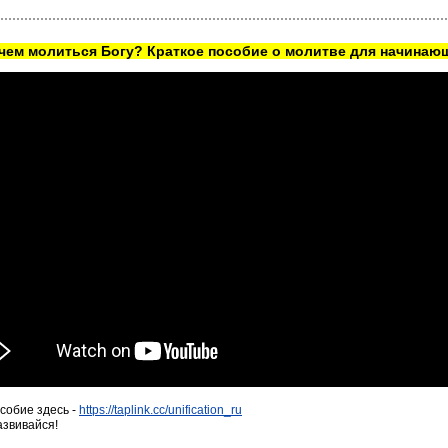
ачем молиться Богу? Краткое пособие о молитве для начинаю
собие здесь -
https://taplink.cc/unification_ru
азвивайся!