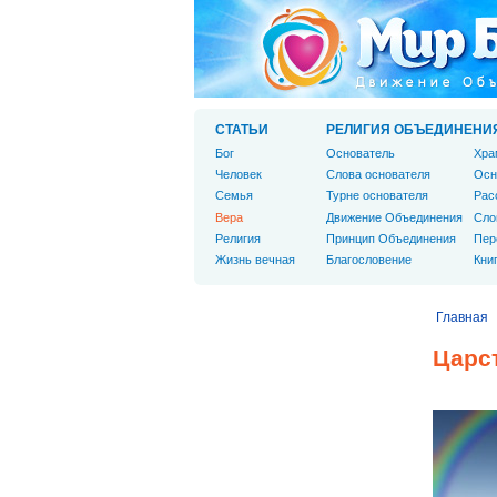
СТАТЬИ
РЕЛИГИЯ ОБЪЕДИНЕНИ
Бог
Основатель
Хра
Человек
Слова основателя
Осн
Cемья
Турне основателя
Рас
Вера
Движение Объединения
Сло
Религия
Принцип Объединения
Пер
Жизнь вечная
Благословение
Кни
Главная
Царс