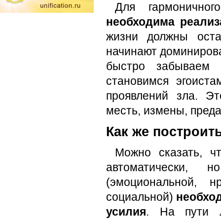
Для гармонично
необходима реализ
жизни должны оста
начинают доминирова
быстро забываем 
становимся эгоист
проявлений зла. Эт
месть, измены, преда
Как же построит
Можно сказать, ч
автоматически, 
(эмоциональной, н
социальной)
необхо
усилия
. На пути л