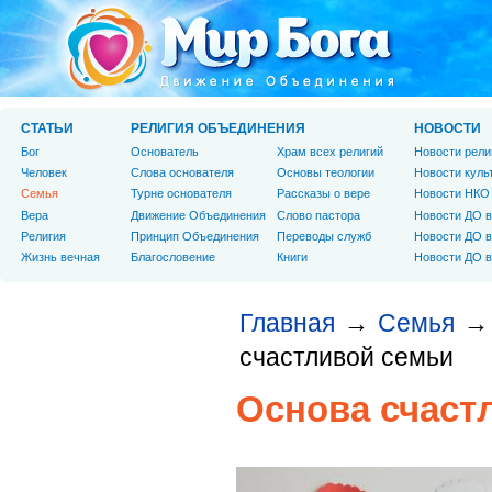
СТАТЬИ
РЕЛИГИЯ ОБЪЕДИНЕНИЯ
НОВОСТИ
Бог
Основатель
Храм всех религий
Новости рели
Человек
Слова основателя
Основы теологии
Новости куль
Cемья
Турне основателя
Рассказы о вере
Новости НКО
Вера
Движение Объединения
Слово пастора
Новости ДО в
Религия
Принцип Объединения
Переводы служб
Новости ДО в
Жизнь вечная
Благословение
Книги
Новости ДО в
Главная
Семья
→
→
счастливой семьи
Основа счаст