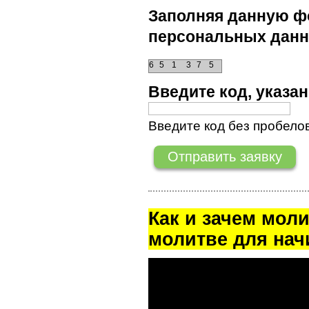
Заполняя данную фо
персональных данн
6
5
1
3
7
5
Введите код, указ
Введите код без пробелов
Как и зачем мол
молитве для на