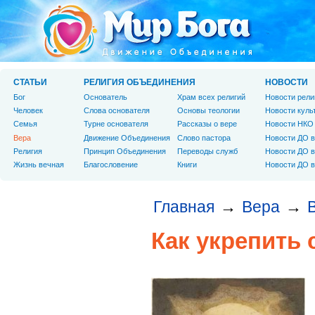
СТАТЬИ
РЕЛИГИЯ ОБЪЕДИНЕНИЯ
НОВОСТИ
Бог
Основатель
Храм всех религий
Новости рели
Человек
Слова основателя
Основы теологии
Новости куль
Cемья
Турне основателя
Рассказы о вере
Новости НКО
Вера
Движение Объединения
Слово пастора
Новости ДО в
Религия
Принцип Объединения
Переводы служб
Новости ДО в
Жизнь вечная
Благословение
Книги
Новости ДО в
Главная
Вера
→
→
Как укрепить