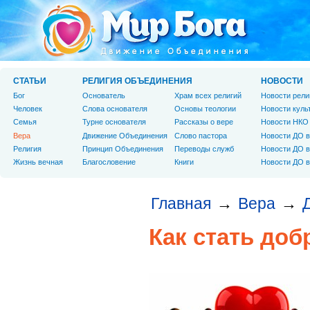
СТАТЬИ
РЕЛИГИЯ ОБЪЕДИНЕНИЯ
НОВОСТИ
Бог
Основатель
Храм всех религий
Новости рели
Человек
Слова основателя
Основы теологии
Новости куль
Cемья
Турне основателя
Рассказы о вере
Новости НКО
Вера
Движение Объединения
Слово пастора
Новости ДО в
Религия
Принцип Объединения
Переводы служб
Новости ДО в
Жизнь вечная
Благословение
Книги
Новости ДО в
Главная
Вера
→
→
Как стать доб