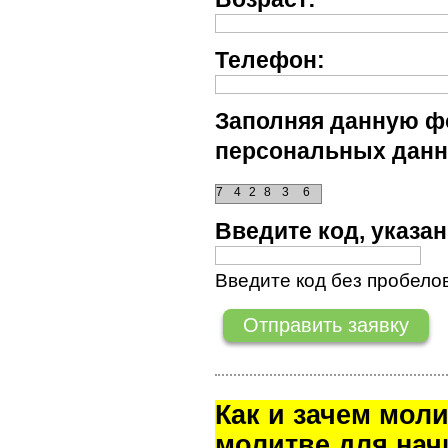
Телефон:
Заполняя данную фо
персональных данн
7
4
2
8
3
6
Введите код, указ
Введите код без пробелов
Как и зачем мол
молитве для на