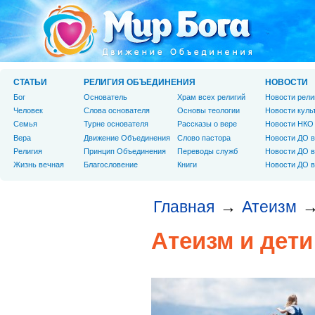
СТАТЬИ
РЕЛИГИЯ ОБЪЕДИНЕНИЯ
НОВОСТИ
Бог
Основатель
Храм всех религий
Новости рели
Человек
Слова основателя
Основы теологии
Новости куль
Cемья
Турне основателя
Рассказы о вере
Новости НКО
Вера
Движение Объединения
Слово пастора
Новости ДО в
Религия
Принцип Объединения
Переводы служб
Новости ДО в
Жизнь вечная
Благословение
Книги
Новости ДО в
Главная
Атеизм
→
Атеизм и дети