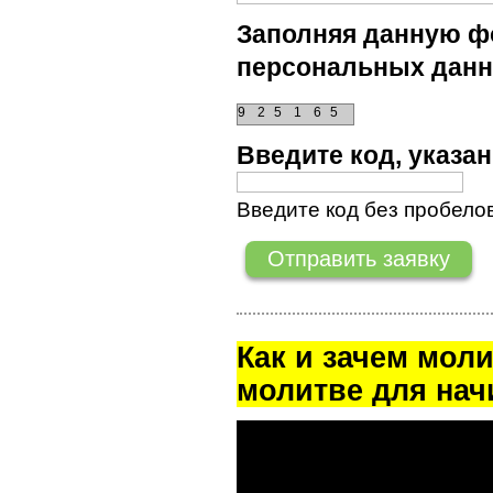
Заполняя данную фо
персональных данн
9
2
5
1
6
5
Введите код, указ
Введите код без пробелов
Как и зачем мол
молитве для на