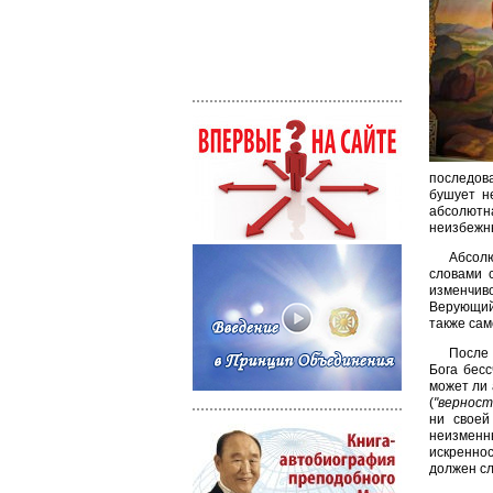
последова
бушует н
абсолютн
неизбежны
Абсол
словами 
изменчиво
Верующий
также сам
После 
Бога бесс
может ли 
(
"верност
ни своей
неизменны
искреннос
должен сл