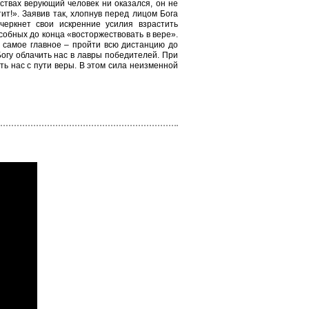
ствах верующий человек ни оказался, он не
тит!». Заявив так, хлопнув перед лицом Бога
черкнет свои искренние усилия взрастить
собных до конца «восторжествовать в вере».
 самое главное – пройти всю дистанцию до
огу облачить нас в лавры победителей. При
ть нас с пути веры. В этом сила неизменной