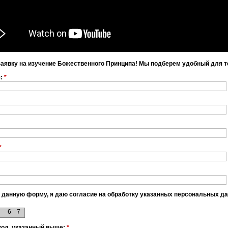
заявку на изучение Божественного Принципа! Мы подберем удобный для т
я:
*
*
 данную форму, я даю согласие на обработку указанных персональных д
6
7
код, указанный выше:
*