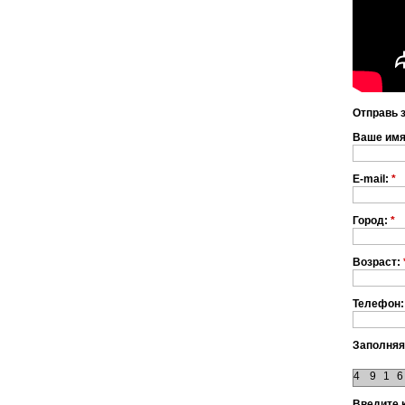
Отправь 
Ваше им
E-mail:
*
Город:
*
Возраст:
Телефон:
Заполняя
4
9
1
6
Введите 