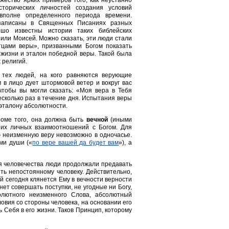
жество ярких примеров того, как неустанно
торических личностей создания условий
вполне определенного периода времени.
записаны в Священных Писаниях разных
ошо известны истории таких библейских
 или Моисей. Можно сказать, эти люди стали
цами веры», призванными Богом показать
жизни и эталон победной веры. Такой была
 религий.
 тех людей, на кого равняются верующие
 в лицо дует штормовой ветер и вокруг вас
чтобы вы могли сказать: «Моя вера в Тебя
есколько раз в течение дня. Испытания веры
 эталону абсолютности.
роме того, она должна быть
вечной
(иными
их личных взаимоотношений с Богом. Для
ую неизменную веру невозможно в одночасье.
ми души («
по вере вашей да будет вам
»), а
я человечества люди продолжали предавать
ять непостоянному человеку. Действительно,
й сегодня клянется Ему в вечности верности
нет совершать поступки, не угодные ни Богу,
лютного неизменного Слова, абсолютный
овия со стороны человека, на основании его
 Себя в его жизни. Таков Принцип, которому