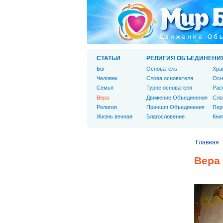
СТАТЬИ
РЕЛИГИЯ ОБЪЕДИНЕНИ
Бог
Основатель
Хра
Человек
Слова основателя
Осн
Cемья
Турне основателя
Рас
Вера
Движение Объединения
Сло
Религия
Принцип Объединения
Пер
Жизнь вечная
Благословение
Кни
Главная
Вера