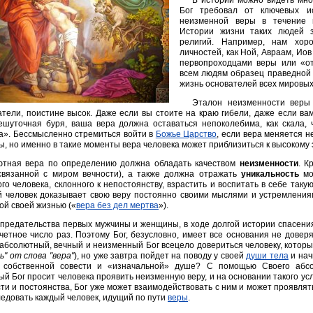
В истории можно видеть мно
Бог требовал от ключевых ис
неизменной веры в течение 
Истории жизни таких людей 
религий. Например, нам хор
личностей, как Ной, Авраам, Иов
первопроходцами веры или «от
всем людям образец праведной 
жизнь основателей всех мировых
Эталон неизменности веры
тели, поистине высок. Даже если вы стоите на краю гибели, даже если вам
ешуточная буря, ваша вера должна оставаться непоколебима, как скала, 
а». Бессмысленно стремиться войти в
Божье Царство
, если вера меняется н
, но именно в такие моменты вера человека может приблизиться к высокому
ютная вера по определению должна обладать качеством
неизменности
. К
связанной с миром вечности), а также должна отражать
уникальность
мо
го человека, склонного к непостоянству, взрастить и воспитать в себе так
 человек доказывает свою веру постоянно своими мыслями и устремления
ой своей жизнью («
вера без дел мертва
»).
предательства первых мужчины и женщины, в ходе долгой истории спасени
четное число раз. Поэтому Бог, безусловно, имеет все основания не довер
абсолютный, вечный и неизменный Бог всецело довериться человеку, которы
ь" от слова "вера"
), но уже завтра пойдет на поводу у своей
души тела
и нач
 собственной совести и «изначальной» душе? С помощью Своего абсо
й Бог просит человека проявить неизменную веру, и на основании такого усл
ти и постоянства, Бог уже может взаимодействовать с ним и может проявлять
едовать каждый человек, идущий по пути
веры
.