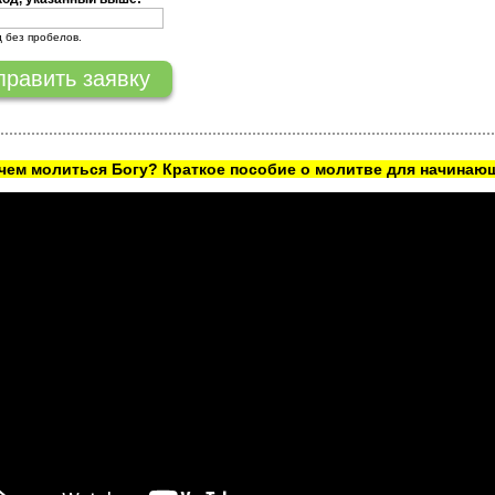
д без пробелов.
ачем молиться Богу? Краткое пособие о молитве для начинаю