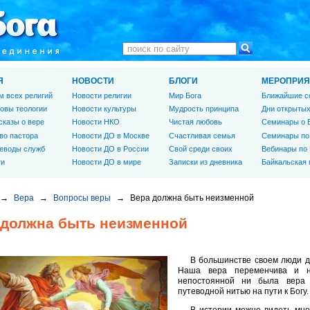
Я
НОВОСТИ
БЛОГИ
МЕРОПРИЯ
м всех религий
Новости религии
Мир Бога
Ближайшие с
овы теологии
Новости культуры
Мудрость принципа
Дни открытых
сказы о вере
Новости НКО
Чистая любовь
Семинары о 
во пастора
Новости ДО в Москве
Счастливая семья
Семинары по
еводы служб
Новости ДО в России
Свой среди своих
Вебинары по
ги
Новости ДО в мире
Записки из дневника
Байкальская
→
Вера
→
Вопросы веры
→
Вера должна быть неизменной
 должна быть неизменной
В большинстве своем люди д
Наша вера переменчива и н
непостоянной ни была вера
путеводной нитью на пути к Богу.