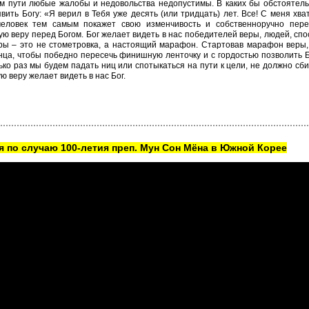
м пути любые жалобы и недовольства недопустимы. В каких бы обстоятель
вить Богу: «Я верил в Тебя уже десять (или тридцать) лет. Все! С меня хва
человек тем самым покажет свою изменчивость и собственноручно пере
ю веру перед Богом. Бог желает видеть в нас победителей веры, людей, спо
ры – это не стометровка, а настоящий марафон. Стартовав марафон веры,
нца, чтобы победно пересечь финишную ленточку и с гордостью позволить Б
ько раз мы будем падать ниц или спотыкаться на пути к цели, не должно сби
ую веру желает видеть в нас Бог.
 по случаю 100-летия преп. Мун Сон Мёна в Южной Корее