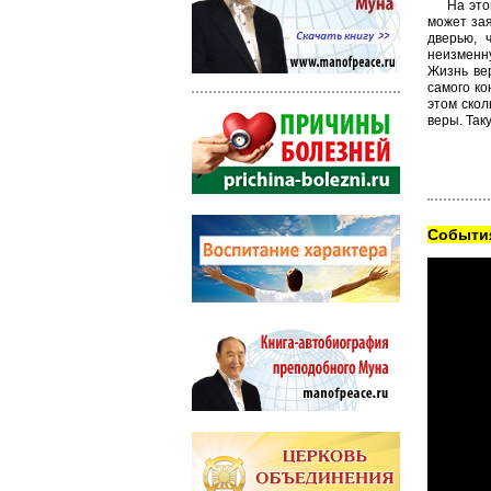
На это
может зая
дверью, 
неизменну
Жизнь ве
самого ко
этом скол
веры. Так
Cобытия