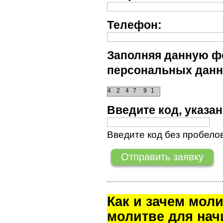
Телефон:
Заполняя данную фо
персональных данн
4
2
4
7
9
1
Введите код, указ
Введите код без пробелов
Как и зачем мол
молитве для на