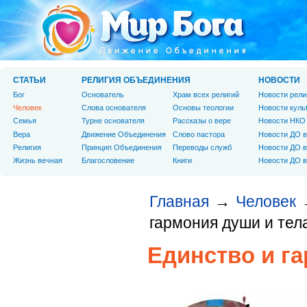
СТАТЬИ
РЕЛИГИЯ ОБЪЕДИНЕНИЯ
НОВОСТИ
Бог
Основатель
Храм всех религий
Новости рели
Человек
Слова основателя
Основы теологии
Новости куль
Cемья
Турне основателя
Рассказы о вере
Новости НКО
Вера
Движение Объединения
Слово пастора
Новости ДО в
Религия
Принцип Объединения
Переводы служб
Новости ДО в
Жизнь вечная
Благословение
Книги
Новости ДО в
Главная
Человек
→
гармония души и тел
Единство и г