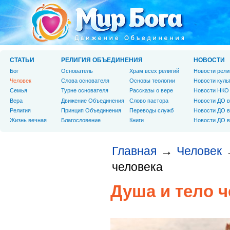
СТАТЬИ
РЕЛИГИЯ ОБЪЕДИНЕНИЯ
НОВОСТИ
Бог
Основатель
Храм всех религий
Новости рели
Человек
Слова основателя
Основы теологии
Новости куль
Cемья
Турне основателя
Рассказы о вере
Новости НКО
Вера
Движение Объединения
Слово пастора
Новости ДО в
Религия
Принцип Объединения
Переводы служб
Новости ДО в
Жизнь вечная
Благословение
Книги
Новости ДО в
Главная
Человек
→
человека
Душа и тело 