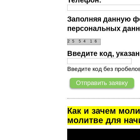
Телефон:
Заполняя данную фо
персональных данн
2
5
5
4
1
6
Введите код, указ
Введите код без пробелов
Как и зачем мол
молитве для на