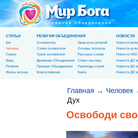
СТАТЬИ
РЕЛИГИЯ ОБЪЕДИНЕНИЯ
НОВОСТИ
Бог
Основатель
Храм всех религий
Новости рели
Человек
Слова основателя
Основы теологии
Новости куль
Cемья
Турне основателя
Рассказы о вере
Новости НКО
Вера
Движение Объединения
Слово пастора
Новости ДО в
Религия
Принцип Объединения
Переводы служб
Новости ДО в
Жизнь вечная
Благословение
Книги
Новости ДО в
Главная
Человек
→
Дух
Освободи сво