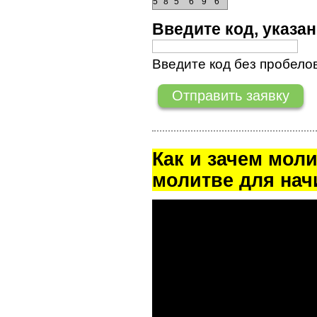
5
8
5
6
9
6
Введите код, указ
Введите код без пробелов
Как и зачем мол
молитве для на