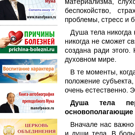
материализма, слух
беспокойство, стр
проблемы, стресс и б
Душа тела никогда 
никогда не сможет св
создана ради этого.
духовном мире.
В те моменты, ког
положение субъекта,
очень естественно. Э
Душа тела пе
основополагающие
Вначале нас важно
и души тела. В бол