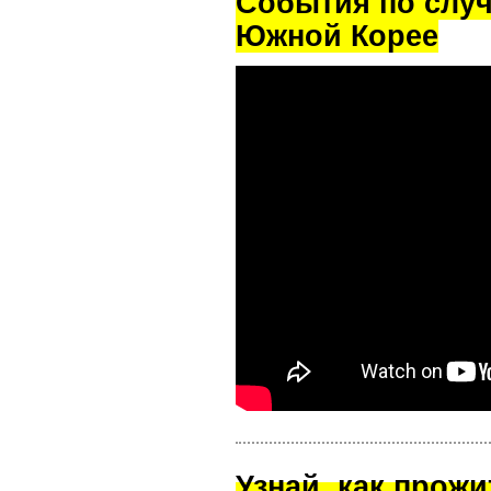
Cобытия по случ
Южной Корее
Узнай, как прож