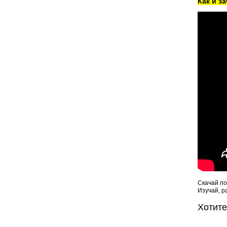
Как и з
Скачай по
Изучай, р
Хотит