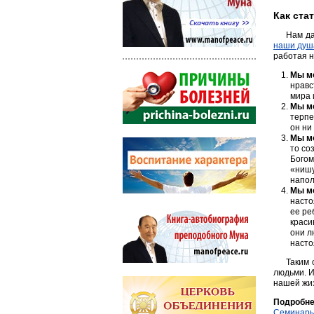
Как ста
Нам да
наши душ
работая н
Мы мо
нравс
мира 
Мы мо
терпе
он ни
Мы м
то со
Богом
«нишу
напол
Мы м
насто
ее ре
краси
они л
насто
Таким 
людьми. И
нашей жиз
Подробне
Семинары