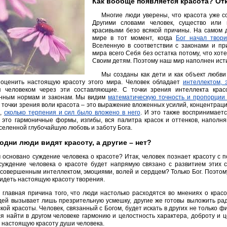
Как вообще появляется красота? От
Многие люди уверены, что красота уже со
Другими словами человек, существо или
красивыми безо всякой причины. На самом д
мире в тот момент, когда
Бог начал твор
Вселенную в соответствии с законами и пр
мира всего Себя без остатка потому, что хот
Своим детям. Поэтому наш мир наполнен ист
Мы созданы как дети и как объект любви
 оценить настоящую красоту этого мира. Человек обладает
интеллектом, 
я человеком через эти составляющие. С точки зрения интеллекта крас
нным нормам и законам. Мы видим
математическую точность и пропорции
С точки зрения воли красота – это выражение вложенных усилий, концентрац
м,
сколько терпения и сил было вложено в него
. И это также воспринимаетс
– это гармоничные формы, изгибы, вся палитра красок и оттенков, наполн
селенной глубочайшую любовь и заботу Бога.
одни люди видят красоту, а другие – нет?
 основано суждение человека о красоте? Итак, человек познает красоту с 
суждение человека о красоте будет напрямую связано с развитием этих 
совершенным интеллектом, эмоциями, волей и сердцем? Только Бог. Поэтому
идеть настоящую красоту творения.
 главная причина того, что люди настолько расходятся во мнениях о красо
ей вызывает лишь презрительную усмешку, другие же готовы выложить рад
кой красоты. Человек, связанный с Богом, будет искать в других не только 
я найти в другом человеке гармонию и целостность характера, доброту и 
 настоящую красоту души человека.