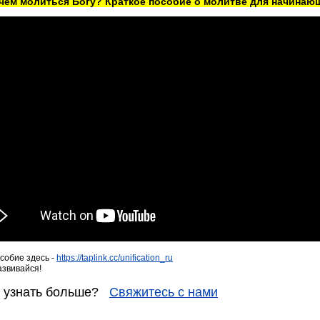
ачем молиться Богу? Краткое пособие о молитве для начинаю
собие здесь -
https://taplink.cc/unification_ru
азвивайся!
е узнать больше?
Свяжитесь с нами