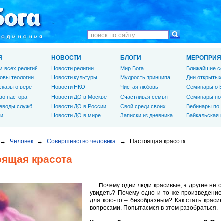
Я
НОВОСТИ
БЛОГИ
МЕРОПРИЯ
м всех религий
Новости религии
Мир Бога
Ближайшие с
овы теологии
Новости культуры
Мудрость принципа
Дни открытых
сказы о вере
Новости НКО
Чистая любовь
Семинары о 
во пастора
Новости ДО в Москве
Счастливая семья
Семинары по
еводы служб
Новости ДО в России
Свой среди своих
Вебинары по
ги
Новости ДО в мире
Записки из дневника
Байкальская
→
Человек
→
Совершенство человека
→
Настоящая красота
оящая красота
Почему одни люди красивые, а другие не о
увидеть? Почему одно и то же произведение 
для кого-то – безобразным? Как стать крас
вопросами. Попытаемся в этом разобраться.