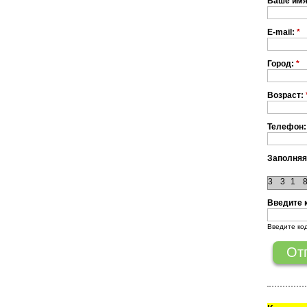
Ваше им
E-mail:
*
Город:
*
Возраст:
Телефон:
Заполняя
3
3
1
Введите 
Введите ко