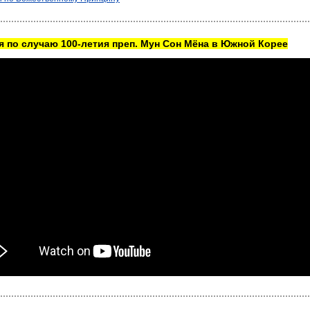
 по случаю 100-летия преп. Мун Сон Мёна в Южной Корее