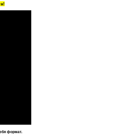
а!
ебя формат.