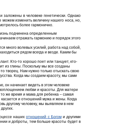
и заложены в человеке генетически. Однако
е можем изменить величину нашего носа, но,
смотрелось более гармонично.
жизнь подчинена определенным
начинаем отражать гармонию и порядок этого
тся много волевых усилий, работа над собой,
находиться рядом всегда и везде. Каким бы
ант. Кто-то хорошо поет или танцует, кто-
ит из глины. Поскольку мы все созданы
-то творец. Нам нужно только отыскать свою
усства. Когда мы создаем красоту, мы сами
ью, он начинает видеть в этом человеке
я воплощением любви и красоты. Для матери
В то же время и мама для ребенка – самая
е касается и отношений мужа и жены. Когда
овь другому человеку, мы выявляем в нем
 других.
процессе наших
отношений с Богом
и другими
онии и доброты, тем больше красоты будет в