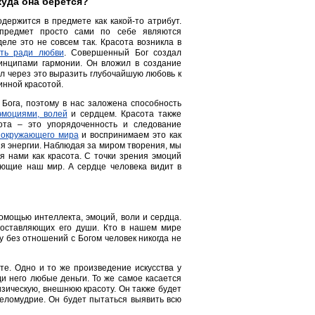
куда она берется?
держится в предмете как какой-то атрибут.
 предмет просто сами по себе являются
еле это не совсем так. Красота возникла в
ить ради любви
. Совершенный Бог создал
инципами гармонии. Он вложил в создание
ел через это выразить глубочайшую любовь к
инной красотой.
 Бога, поэтому в нас заложена способность
эмоциями, волей
и сердцем. Красота также
ота – это упорядоченность и следование
 окружающего мира
и воспринимаем это как
ия энергии. Наблюдая за миром творения, мы
я нами как красота. С точки зрения эмоций
яющие наш мир. А сердце человека видит в
помощью интеллекта, эмоций, воли и сердца.
составляющих его души. Кто в нашем мире
 без отношений с Богом человек никогда не
те. Одно и то же произведение искусства у
и него любые деньги. То же самое касается
физическую, внешнюю красоту. Он также будет
целомудрие. Он будет пытаться выявить всю