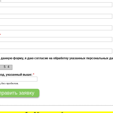
я:
*
*
 данную форму, я даю согласие на обработку указанных персональных д
8
5
4
код, указанный выше:
*
д без пробелов.