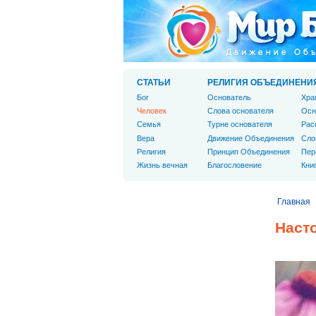
СТАТЬИ
РЕЛИГИЯ ОБЪЕДИНЕНИ
Бог
Основатель
Хра
Человек
Слова основателя
Осн
Cемья
Турне основателя
Рас
Вера
Движение Объединения
Сло
Религия
Принцип Объединения
Пер
Жизнь вечная
Благословение
Кни
Главная
Наст