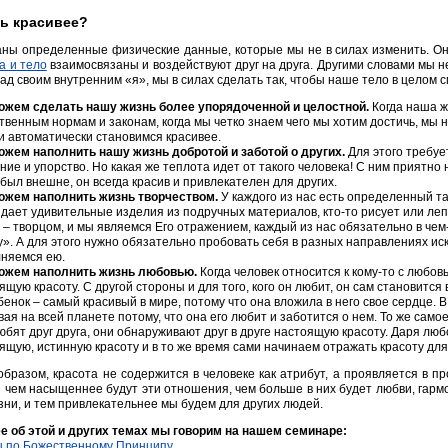
ть красивее?
ны определенные физические данные, которые мы не в силах изменить. Он
а и тело
взаимосвязаны и воздействуют друг на друга. Другими словами мы н
ад своим внутренним «я», мы в силах сделать так, чтобы наше тело в целом 
жем сделать нашу жизнь более упорядоченной и целостной.
Когда наша 
твенным нормам и законам, когда мы четко знаем чего мы хотим достичь, мы 
и автоматически становимся красивее.
жем наполнить нашу жизнь добротой и заботой о других.
Для этого требуе
ние и упорство. Но какая же теплота идет от такого человека! С ним приятно 
 был внешне, он всегда красив и привлекателен для других.
ожем наполнить жизнь творчеством.
У каждого из нас есть определенный тал
здает удивительные изделия из подручных материалов, кто-то рисует или леп
 – творцом, и мы являемся Его отражением, каждый из нас обязательно в чем
». А для этого нужно обязательно пробовать себя в разных направлениях иск
няемся ею.
ожем наполнить жизнь любовью.
Когда человек относится к кому-то с любов
ящую красоту. С другой стороны и для того, кого он любит, он сам становитс
бенок – самый красивый в мире, потому что она вложила в него свое сердце. 
вая на всей планете потому, что она его любит и заботится о нем. То же само
юбят друг друга, они обнаруживают друг в друге настоящую красоту. Даря люб
ящую, истинную красоту и в то же время сами начинаем отражать красоту для
образом, красота не содержится в человеке как атрибут, а проявляется в 
 чем насыщеннее будут эти отношения, чем больше в них будет любви, гарм
ни, и тем привлекательнее мы будем для других людей.
е об этой и других темах мы говорим на нашем семинаре:
 по Божественному Принципу