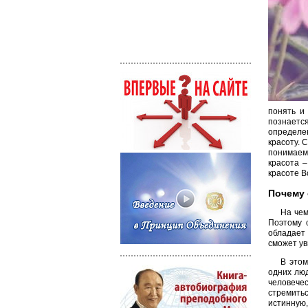
понять и
познаетс
определе
красоту. 
понимае
красота 
красоте В
Почему 
На чем
Поэтому 
обладает 
сможет ув
В этом
одних люд
человечес
стремитьс
истинную,